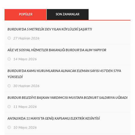
POPÜLER
SON ZAMANLAR
BURDUR’DA 5 METRELİK DEV YILAN KÖYLÜLERİ ŞAŞIRTTI
27 Haziran 2026
AİLE VE SOSYAL HİZMETLER BAKANLIĞI BURDUR’DA ALIM YAPIYOR
14 Mayıs 2026
BURDUR’DA KAMU KURUMLARINA ALINACAK ELEMAN SAYISI 457’DEN 579’A
YÜKSELDİ
30 Haziran 2026
BURDUR BELEDİYE BAŞKAN YARDIMCISI MUSTAFA BOZKURT SALDIRIYA UĞRADI
11 Mayıs 2026
ANTALYA’DA 11 MAYIS’TA GENİŞ KAPSAMLI ELEKTRİK KESİNTİSİ
10 Mayıs 2026