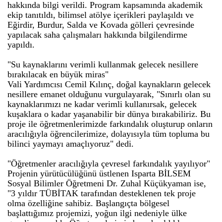
hakkında bilgi verildi. Program kapsamında akademik
ekip tanıtıldı, bilimsel atölye içerikleri paylaşıldı ve
Eğirdir, Burdur, Salda ve Kovada gölleri çevresinde
yapılacak saha çalışmaları hakkında bilgilendirme
yapıldı.
"Su kaynaklarını verimli kullanmak gelecek nesillere
bırakılacak en büyük miras"
Vali Yardımcısı Cemil Kılınç, doğal kaynakların gelecek
nesillere emanet olduğunu vurgulayarak, "Sınırlı olan su
kaynaklarımızı ne kadar verimli kullanırsak, gelecek
kuşaklara o kadar yaşanabilir bir dünya bırakabiliriz. Bu
proje ile öğretmenlerimizde farkındalık oluşturup onların
aracılığıyla öğrencilerimize, dolayısıyla tüm topluma bu
bilinci yaymayı amaçlıyoruz" dedi.
"Öğretmenler aracılığıyla çevresel farkındalık yayılıyor"
Projenin yürütücülüğünü üstlenen Isparta BİLSEM
Sosyal Bilimler Öğretmeni Dr. Zuhal Küçükyaman ise,
"3 yıldır TÜBİTAK tarafından desteklenen tek proje
olma özelliğine sahibiz. Başlangıçta bölgesel
başlattığımız projemizi, yoğun ilgi nedeniyle ülke