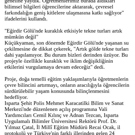
geneline yaydık. Öğretmenlerimiz burada aldıkları
bilimsel bilgileri öğrencilerine aktararak, çevresel
farkındalığın geniş kitlelere ulaşmasına katkı sağlıyor"
ifadelerini kullandı.
"Eğirdir Gölü'nde kuraklık etkisiyle tekne turları artık
mümkün değil"
Küçükyaman, son dönemde Eğirdir Gölü'nde yaşanan su
çekilmesine de dikkat çekerek, "Artık gölde tekne turları
dahi yapılamıyor. Bu durum bizleri derinden üzüyor. Bu
projeyle özellikle kuraklık ve iklim değişikliğinin
etkilerini vurgulamaya devam edeceğiz" dedi.
Proje, doğa temelli eğitim yaklaşımlarıyla öğretmenlerin
çevre bilincini artırmayı, onların aracılığıyla öğrencilerin
sürdürülebilir yaşam konusunda bilinçlenmesini
hedefliyor.
Isparta Şehit Polis Mehmet Karacatilki Bilim ve Sanat
Merkezi'nde düzenlenen açılış programına Vali
Yardımcıları Cemil Kılınç ve Adnan Tezcan, Isparta
Uygulamalı Bilimler Üniversitesi Rektörü Prof. Dr.
Yılmaz Çatal, İl Millî Eğitim Müdürü Recai Ocak, il
protokolü ve Türkiye'nin farklı illerinden gelen 24