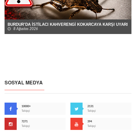
BURDUR’DA İSTİLACI KAHVERENGİ KOKARCAYA KARŞI UYARI
8 Ağustos 2026
SOSYAL MEDYA
10000+
2131
Takipçi
Takipçi
7271
394
Takipçi
Takipçi