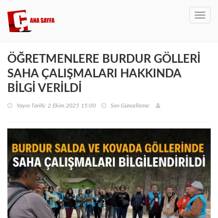
Toggl
navig
ÖĞRETMENLERE BURDUR GÖLLERİ
SAHA ÇALIŞMALARI HAKKINDA
BİLGİ VERİLDİ
Yayın Tarihi: 2 Ekim 2025 15:00
Son Güncelleme: