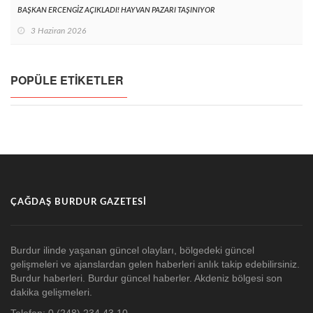
BAŞKAN ERCENGİZ AÇIKLADI! HAYVAN PAZARI TAŞINIYOR
3 Haziran 2026
POPÜLE ETIKETLER
ÇAĞDAŞ BURDUR GAZETESI
Burdur ilinde yaşanan güncel olayları, bölgedeki güncel
gelişmeleri ve ajanslardan gelen haberleri anlık takip edebilirsiniz.
Burdur haberleri. Burdur güncel haberler. Akdeniz bölgesi son
dakika gelişmeleri.
Telefon: 0 (248) 234 43 10