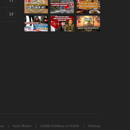
11
19
nye
Yayın İlkeleri
Gizlilik Politikası ve KVKK
Sitemap