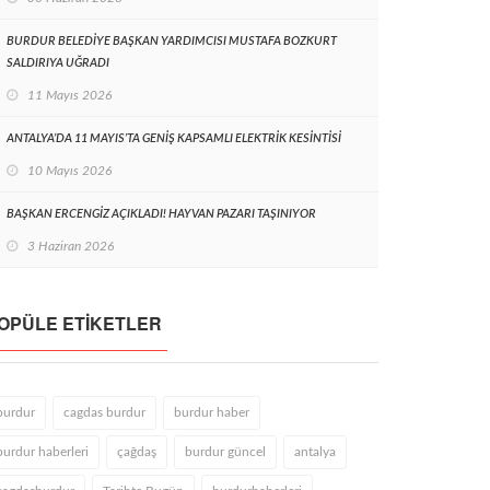
BURDUR BELEDİYE BAŞKAN YARDIMCISI MUSTAFA BOZKURT
SALDIRIYA UĞRADI
11 Mayıs 2026
ANTALYA’DA 11 MAYIS’TA GENİŞ KAPSAMLI ELEKTRİK KESİNTİSİ
10 Mayıs 2026
BAŞKAN ERCENGİZ AÇIKLADI! HAYVAN PAZARI TAŞINIYOR
3 Haziran 2026
OPÜLE ETIKETLER
burdur
cagdas burdur
burdur haber
burdur haberleri
çağdaş
burdur güncel
antalya