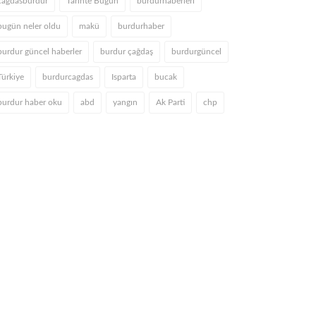
cagdasburdur
Tarihte Bugün
burdurhaberleri
bugün neler oldu
makü
burdurhaber
burdur güncel haberler
burdur çağdaş
burdurgüncel
Türkiye
burdurcagdas
Isparta
bucak
burdur haber oku
abd
yangın
Ak Parti
chp