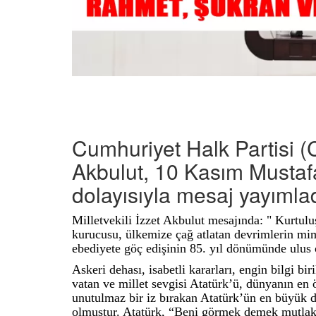
Cumhuriyet Halk Partisi (C
Akbulut, 10 Kasım Musta
dolayısıyla mesaj yayımla
Milletvekili İzzet Akbulut mesajında: " Kurtu
kurucusu, ülkemize çağ atlatan devrimlerin m
ebediyete göç edişinin 85. yıl dönümünde ulus 
Askeri dehası, isabetli kararları, engin bilgi bir
vatan ve millet sevgisi Atatürk’ü, dünyanın en ö
unutulmaz bir iz bırakan Atatürk’ün en büyük
olmuştur. Atatürk, “Beni görmek demek mutlak