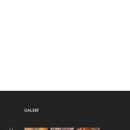
TARLADAN BU KEZ ARPA DEĞİL,
DUR’DA YARIN ELEKTRİK
PARA HASAT EDİLDİ
İNTİSİ YAŞANACAK!
7 Ağustos 2026
 Ağustos 2026
GALERI