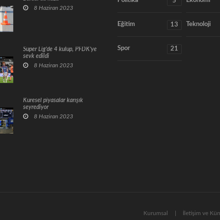
Politika
Ekonomi
5
8 Haziran 2023
Eğitim
Teknoloji
13
Spor
21
Süper Lig'de 4 kulüp, PFDK'ye
sevk edildi
8 Haziran 2023
Küresel piyasalar karışık
seyrediyor
8 Haziran 2023
Kurumsal
İletişim ve Kü