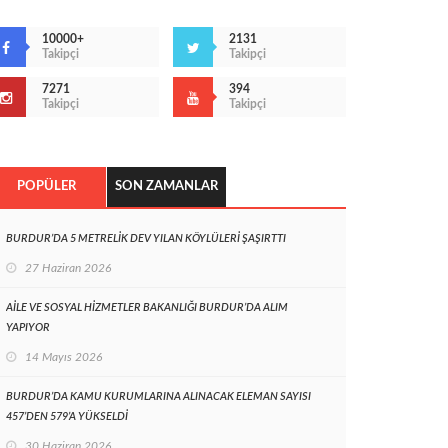
10000+
2131
Takipçi
Takipçi
7271
394
Takipçi
Takipçi
POPÜLER
SON ZAMANLAR
BURDUR’DA 5 METRELİK DEV YILAN KÖYLÜLERİ ŞAŞIRTTI
27 Haziran 2026
AİLE VE SOSYAL HİZMETLER BAKANLIĞI BURDUR’DA ALIM
YAPIYOR
14 Mayıs 2026
BURDUR’DA KAMU KURUMLARINA ALINACAK ELEMAN SAYISI
457’DEN 579’A YÜKSELDİ
30 Haziran 2026