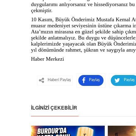
duygularımı anlıyorsanız ve hissediyorsanız bu k
çekmiştir.
10 Kasım, Büyük Önderimiz Mustafa Kemal Atatü
muasır medeniyet seviyesinin üstüne çıkarma ina
Ata’mızın mirasına en güzel şekilde sahip çıkmalı
şekilde anlatmalıyız. Bu duygu ve düşüncelerle; i
kalplerimizde yaşayacak olan Büyük Önderimiz
yıl dönümünde rahmet, şükran ve saygıyla anıy
Haber Merkezi
Haberi Paylaş
Paylaş
Paylaş
İLGINIZI ÇEKEBILIR