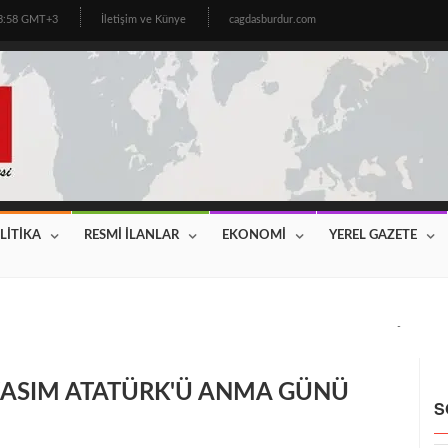
03:58 GMT+3
İletişim ve Künye
cagdasburdur.com
LİTİKA
RESMİ İLANLAR
EKONOMİ
YEREL GAZETE
CİNİN BEKLEDİĞİ HABER GELDİ! 2026 YILI FİYATLAR AÇIKLAN
 KASIM ATATÜRK'Ü ANMA GÜNÜ
S