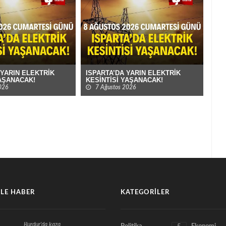
 YARIN ELEKTRİK
ISPARTA’DA YARIN ELEKTRİK
BUR
YAŞANACAK!
KESİNTİSİ YAŞANACAK!
KES
026
7 Ağustos 2026
7
LE HABER
KATEGORILER
Burdur'da kaza