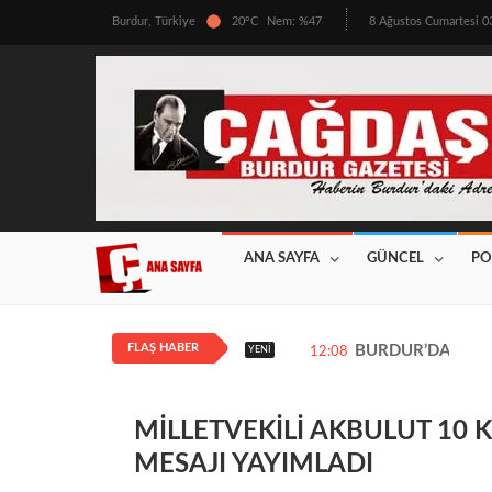
Burdur, Türkiye
20°C
Nem: %47
8 Ağustos Cumartesi 
ANA SAYFA
GÜNCEL
PO
FLAŞ HABER
BURDUR’DA ÜRETİ
YENI
12:08
MİLLETVEKİLİ AKBULUT 10
MESAJI YAYIMLADI