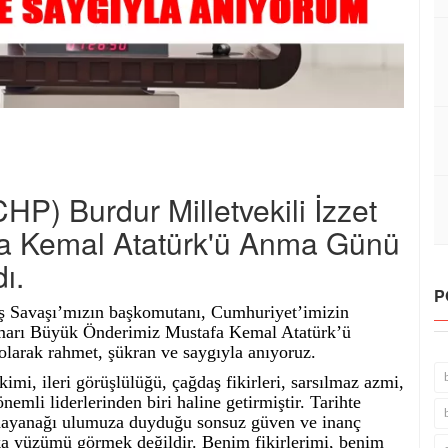
HP) Burdur Milletvekili İzzet
fa Kemal Atatürk'ü Anma Günü
dı.
P
luş Savaşı’mızın başkomutanı, Cumhuriyet’imizin
imarı Büyük Önderimiz Mustafa Kemal Atatürk’ü
olarak rahmet, şükran ve saygıyla anıyoruz.
ikimi, ileri görüşlülüğü, çağdaş fikirleri, sarsılmaz azmi,
nemli liderlerinden biri haline getirmiştir. Tarihte
 dayanağı ulumuza duyduğu sonsuz güven ve inanç
a yüzümü görmek değildir. Benim fikirlerimi, benim