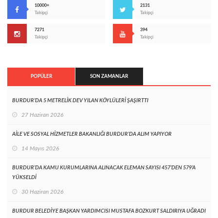
10000+
2131
Takipçi
Takipçi
7271
394
Takipçi
Takipçi
POPÜLER
SON ZAMANLAR
BURDUR’DA 5 METRELİK DEV YILAN KÖYLÜLERİ ŞAŞIRTTI
27 Haziran 2026
AİLE VE SOSYAL HİZMETLER BAKANLIĞI BURDUR’DA ALIM YAPIYOR
14 Mayıs 2026
BURDUR’DA KAMU KURUMLARINA ALINACAK ELEMAN SAYISI 457’DEN 579’A
YÜKSELDİ
30 Haziran 2026
BURDUR BELEDİYE BAŞKAN YARDIMCISI MUSTAFA BOZKURT SALDIRIYA UĞRADI