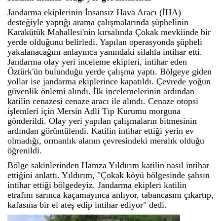
Jandarma ekiplerinin İnsansız Hava Aracı (İHA)
desteğiyle yaptığı arama çalışmalarında şüphelinin
Karakütük Mahallesi'nin kırsalında Çokak mevkiinde bir
yerde olduğunu belirledi. Yapılan operasyonda şüpheli
yakalanacağını anlayınca yanındaki silahla intihar etti.
Jandarma olay yeri inceleme ekipleri, intihar eden
Öztürk'ün bulunduğu yerde çalışma yaptı. Bölgeye giden
yollar ise jandarma ekiplerince kapatıldı. Çevrede yoğun
güvenlik önlemi alındı. İlk incelemelerinin ardından
katilin cenazesi cenaze aracı ile alındı. Cenaze otopsi
işlemleri için Mersin Adli Tıp Kurumu morguna
gönderildi. Olay yeri yapılan çalışmaların bitmesinin
ardından görüntülendi. Katilin intihar ettiği yerin ev
olmadığı, ormanlık alanın çevresindeki meralık olduğu
öğrenildi.
Bölge sakinlerinden Hamza Yıldırım katilin nasıl intihar
ettiğini anlattı. Yıldırım, "Çokak köyü bölgesinde şahsın
intihar ettiği bölgedeyiz. Jandarma ekipleri katilin
etrafını sarınca kaçamayınca anlıyor, tabancasını çıkartıp,
kafasına bir el ateş edip intihar ediyor" dedi.