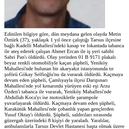
Edinilen bilgiye göre, dün meydana gelen olayda Metin
Öztürk (37), yaklaşık 1 yıl önce çalıştığı Tarsus ilçesine
bağlı Kadelli Mahallesi'ndeki kasap ve lokantada tabanca
ile ateş ederek çalışan Ahmet Ercan ile iş yeri sahibi
Sabri Pan'ı öldürdü. Olay yerinden 01 B 9171 plakalı
beyaz renkli otomobiliyle kaçan şüpheli, Yeniköy
Mahallesi'nde bulunan bir akaryakıt istasyonunda tır
şoförü Gökay Selfioğlu'nu da vurarak öldürdü. Kaçmaya
devam eden şüpheli, Çamlıyayla ilçesi Darıpınarı
Mahallesi'nde yol kenarında yürüyen eski eşi Arzu
Özden'i tabanca ile vurarak, Yeniköy Mahallesi'nde
Abdullah Koca'yı ise motosikletle şarampole
yuvarlayarak öldürdü. Kaçmaya devam eden şüpheli,
Karakütük Mahallesi'nde çobanlık yapan gençlerden
Yusuf Oktay'ı öldürdü. Şüpheli, saldırıları sırasında
güzergah üzerindeki 8 kişiyi de yaraladı. Yaralılar,
ambulanslarla Tarsus Devlet Hastanesi başta olmak üzere