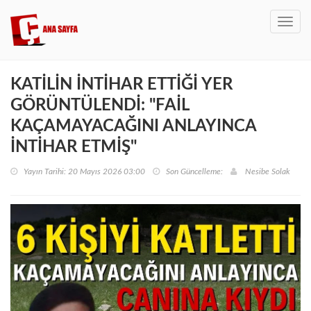
Toggl
navig
KATİLİN İNTİHAR ETTİĞİ YER
GÖRÜNTÜLENDİ: "FAİL
KAÇAMAYACAĞINI ANLAYINCA
İNTİHAR ETMİŞ"
Yayın Tarihi: 20 Mayıs 2026 03:00
Son Güncelleme:
Nesibe Solak