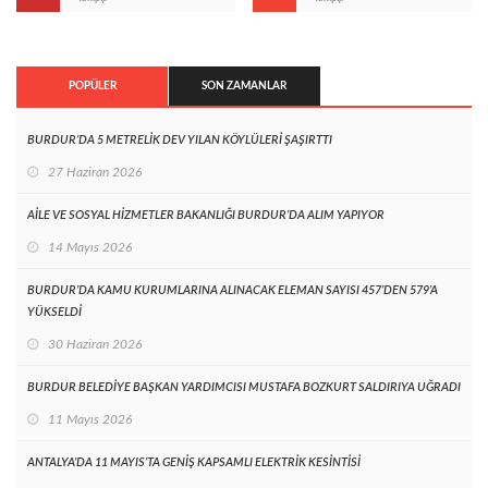
POPÜLER
SON ZAMANLAR
BURDUR’DA 5 METRELİK DEV YILAN KÖYLÜLERİ ŞAŞIRTTI
27 Haziran 2026
AİLE VE SOSYAL HİZMETLER BAKANLIĞI BURDUR’DA ALIM YAPIYOR
14 Mayıs 2026
BURDUR’DA KAMU KURUMLARINA ALINACAK ELEMAN SAYISI 457’DEN 579’A
YÜKSELDİ
30 Haziran 2026
BURDUR BELEDİYE BAŞKAN YARDIMCISI MUSTAFA BOZKURT SALDIRIYA UĞRADI
11 Mayıs 2026
ANTALYA’DA 11 MAYIS’TA GENİŞ KAPSAMLI ELEKTRİK KESİNTİSİ