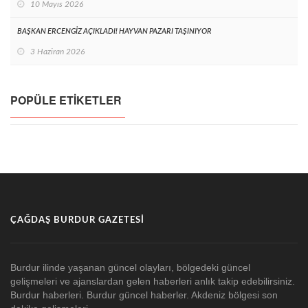
10 Mayıs 2026
BAŞKAN ERCENGİZ AÇIKLADI! HAYVAN PAZARI TAŞINIYOR
3 Haziran 2026
POPÜLE ETIKETLER
ÇAĞDAŞ BURDUR GAZETESI
Burdur ilinde yaşanan güncel olayları, bölgedeki güncel
gelişmeleri ve ajanslardan gelen haberleri anlık takip edebilirsiniz.
Burdur haberleri. Burdur güncel haberler. Akdeniz bölgesi son