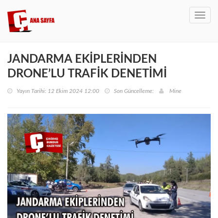
Toggl
navig
JANDARMA EKİPLERİNDEN
DRONE’LU TRAFİK DENETİMİ
Yayın Tarihi: 12 Ekim 2024 12:00
Son Güncelleme:
Mine