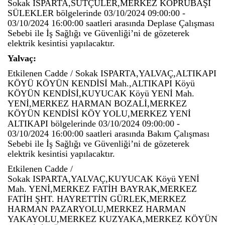
Sokak ISPARTA,SÜTÇÜLER,MERKEZ KÖPRÜBAŞI
SÜLEKLER bölgelerinde 03/10/2024 09:00:00 -
03/10/2024 16:00:00 saatleri arasında Deplase Çalışması
Sebebi ile İş Sağlığı ve Güvenliği’ni de gözeterek
elektrik kesintisi yapılacaktır.
Yalvaç:
Etkilenen Cadde / Sokak ISPARTA,YALVAÇ,ALTIKAPI
KÖYÜ KÖYÜN KENDİSİ Mah.,ALTIKAPI Köyü
KÖYÜN KENDİSİ,KUYUCAK Köyü YENİ Mah.
YENİ,MERKEZ HARMAN BOZALİ,MERKEZ
KÖYÜN KENDİSİ KÖY YOLU,MERKEZ YENİ
ALTIKAPI bölgelerinde 03/10/2024 09:00:00 -
03/10/2024 16:00:00 saatleri arasında Bakım Çalışması
Sebebi ile İş Sağlığı ve Güvenliği’ni de gözeterek
elektrik kesintisi yapılacaktır.
Etkilenen Cadde /
Sokak ISPARTA,YALVAÇ,KUYUCAK Köyü YENİ
Mah. YENİ,MERKEZ FATİH BAYRAK,MERKEZ
FATİH ŞHT. HAYRETTİN GÜRLEK,MERKEZ
HARMAN PAZARYOLU,MERKEZ HARMAN
YAKAYOLU,MERKEZ KUZYAKA,MERKEZ KÖYÜN