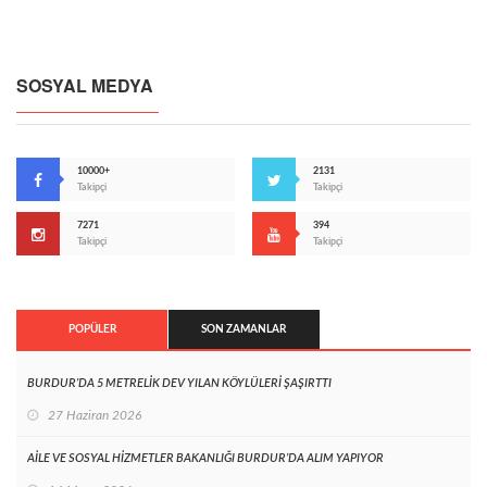
SOSYAL MEDYA
10000+
2131
Takipçi
Takipçi
7271
394
Takipçi
Takipçi
POPÜLER
SON ZAMANLAR
BURDUR’DA 5 METRELİK DEV YILAN KÖYLÜLERİ ŞAŞIRTTI
27 Haziran 2026
AİLE VE SOSYAL HİZMETLER BAKANLIĞI BURDUR’DA ALIM YAPIYOR