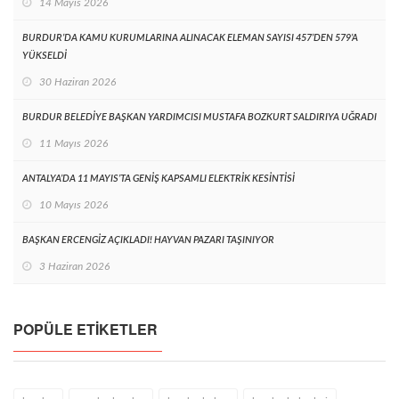
14 Mayıs 2026
BURDUR’DA KAMU KURUMLARINA ALINACAK ELEMAN SAYISI 457’DEN 579’A
YÜKSELDİ
30 Haziran 2026
BURDUR BELEDİYE BAŞKAN YARDIMCISI MUSTAFA BOZKURT SALDIRIYA UĞRADI
11 Mayıs 2026
ANTALYA’DA 11 MAYIS’TA GENİŞ KAPSAMLI ELEKTRİK KESİNTİSİ
10 Mayıs 2026
BAŞKAN ERCENGİZ AÇIKLADI! HAYVAN PAZARI TAŞINIYOR
3 Haziran 2026
POPÜLE ETIKETLER