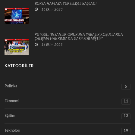
BORSA HAFTAYA YÜKSELİŞLE BAŞLADI
16 Ekim 2023
PUTGÜL: “İNSANLIK ONURUNA YARAŞIR KOŞULLARDA
ÇALIŞMA HAKKIMIZ DA GASP EDİLMİŞTİR”
16 Ekim 2023
KATEGORILER
Politika
5
Ekonomi
11
Eğitim
13
Teknoloji
19