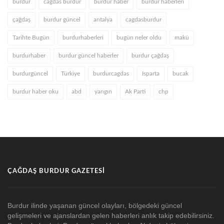
burdur
cagdas burdur
burdur haber
burdur haberleri
çağdaş
burdur güncel
antalya
cagdasburdur
Tarihte Bugün
burdurhaberleri
bugün neler oldu
makü
burdurhaber
burdur güncel haberler
burdur çağdaş
burdurgüncel
Türkiye
burdurcagdas
Isparta
bucak
burdur haber oku
abd
yangın
Ak Parti
chp
ÇAĞDAŞ BURDUR GAZETESI
Burdur ilinde yaşanan güncel olayları, bölgedeki güncel
gelişmeleri ve ajanslardan gelen haberleri anlık takip edebilirsiniz.