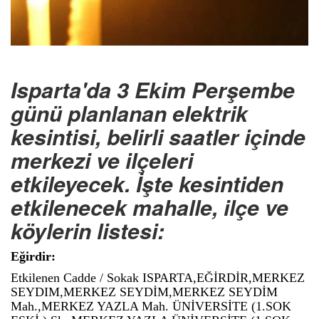
Isparta'da 3 Ekim Perşembe
günü planlanan elektrik
kesintisi, belirli saatler içinde
merkezi ve ilçeleri
etkileyecek. İşte kesintiden
etkilenecek mahalle, ilçe ve
köylerin listesi:
Eğirdir:
Etkilenen Cadde / Sokak ISPARTA,EĞİRDİR,MERKEZ
SEYDIM,MERKEZ SEYDİM,MERKEZ SEYDİM
Mah.,MERKEZ YAZLA Mah. ÜNİVERSİTE (1.SOK