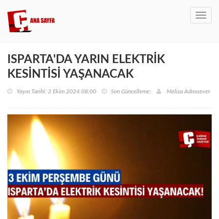
Toggl
navig
ISPARTA'DA YARIN ELEKTRİK
KESİNTİSİ YAŞANACAK
Yayın Tarihi: 2 Ekim 2024 08:00
Son Güncelleme:
Melisa Adınısever