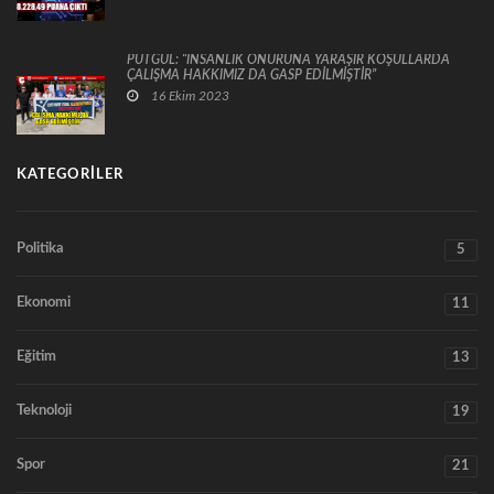
PUTGÜL: “İNSANLIK ONURUNA YARAŞIR KOŞULLARDA
ÇALIŞMA HAKKIMIZ DA GASP EDİLMİŞTİR”
16 Ekim 2023
KATEGORILER
Politika
5
Ekonomi
11
Eğitim
13
Teknoloji
19
Spor
21