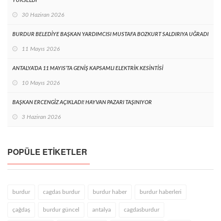
YÜKSELDİ
30 Haziran 2026
BURDUR BELEDİYE BAŞKAN YARDIMCISI MUSTAFA BOZKURT SALDIRIYA UĞRADI
11 Mayıs 2026
ANTALYA’DA 11 MAYIS’TA GENİŞ KAPSAMLI ELEKTRİK KESİNTİSİ
10 Mayıs 2026
BAŞKAN ERCENGİZ AÇIKLADI! HAYVAN PAZARI TAŞINIYOR
3 Haziran 2026
POPÜLE ETIKETLER
burdur
cagdas burdur
burdur haber
burdur haberleri
çağdaş
burdur güncel
antalya
cagdasburdur