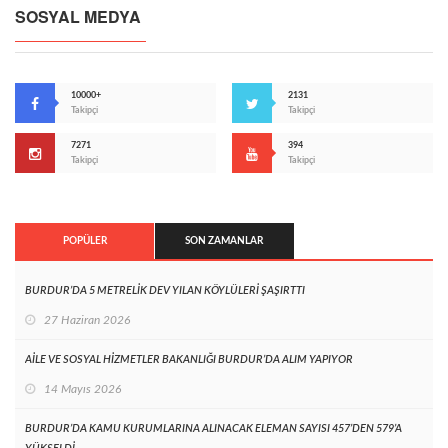
SOSYAL MEDYA
10000+
2131
Takipçi
Takipçi
7271
394
Takipçi
Takipçi
POPÜLER
SON ZAMANLAR
BURDUR’DA 5 METRELİK DEV YILAN KÖYLÜLERİ ŞAŞIRTTI
27 Haziran 2026
AİLE VE SOSYAL HİZMETLER BAKANLIĞI BURDUR’DA ALIM YAPIYOR
14 Mayıs 2026
BURDUR’DA KAMU KURUMLARINA ALINACAK ELEMAN SAYISI 457’DEN 579’A