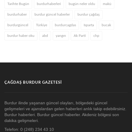
Tarihte Bugün
burdurhaberleri
bugün neler oldu
makü
burdurhaber
burdur güncel haberler
burdur çağdaş
burdurgüncel
Türkiye
burdurcagdas
Isparta
bucak
burdur haber oku
abd
yangın
Ak Parti
chp
ÇAĞDAŞ BURDUR GAZETESI
Burdur ilinde yaşanan güncel olayları, bölgedeki güncel
gelişmeleri ve ajanslardan gelen haberleri anlık takip edebilirsiniz.
Burdur haberleri. Burdur güncel haberler. Akdeniz bölgesi son
dakika gelişmeleri.
Telefon: 0 (248) 234 43 10