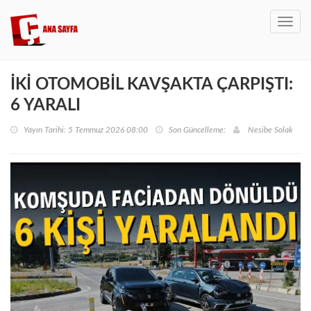
Toggl
navig
İKİ OTOMOBİL KAVŞAKTA ÇARPIŞTI:
6 YARALI
Yayın Tarihi: 5 Temmuz 2026 08:00
Son Güncelleme:
Nesibe Solak