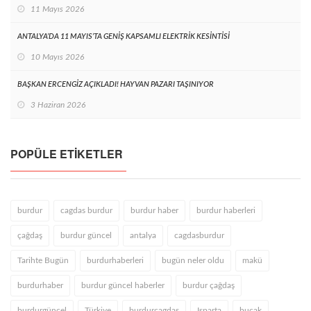
11 Mayıs 2026
ANTALYA’DA 11 MAYIS’TA GENİŞ KAPSAMLI ELEKTRİK KESİNTİSİ
10 Mayıs 2026
BAŞKAN ERCENGİZ AÇIKLADI! HAYVAN PAZARI TAŞINIYOR
3 Haziran 2026
POPÜLE ETIKETLER
burdur
cagdas burdur
burdur haber
burdur haberleri
çağdaş
burdur güncel
antalya
cagdasburdur
Tarihte Bugün
burdurhaberleri
bugün neler oldu
makü
burdurhaber
burdur güncel haberler
burdur çağdaş
burdurgüncel
Türkiye
burdurcagdas
Isparta
bucak