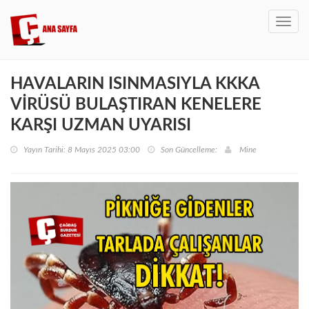
Toggl
navig
HAVALARIN ISINMASIYLA KKKA
VİRÜSÜ BULAŞTIRAN KENELERE
KARŞI UZMAN UYARISI
Yayın Tarihi: 8 Mayıs 2025 03:00
Son Güncelleme:
Mine