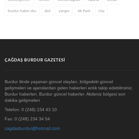
burdur haber oku
abd
yangın
Ak Parti
chp
ÇAĞDAŞ BURDUR GAZETESI
Burdur ilinde yaşanan güncel olayları, bölgedeki güncel
gelişmeleri ve ajanslardan gelen haberleri anlık takip edebilirsiniz.
Burdur haberleri. Burdur güncel haberler. Akdeniz bölgesi son
dakika gelişmeleri.
Telefon: 0 (248) 234 43 10
Fax: 0 (248) 234 34 54
cagdasburdur@hotmail.com