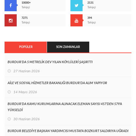
10000+
2131
Takipçi
Takipçi
7271
394
Takipçi
Takipçi
POPÜLER
SON ZAMANLAR
BURDUR’DA 5 METRELİK DEV YILAN KÖYLÜLERİ ŞAŞIRTTI
27 Haziran 2026
AİLE VE SOSYAL HİZMETLER BAKANLIĞI BURDUR’DA ALIM YAPIYOR
14 Mayıs 2026
BURDUR’DA KAMU KURUMLARINA ALINACAK ELEMAN SAYISI 457’DEN 579’A
YÜKSELDİ
30 Haziran 2026
BURDUR BELEDİYE BAŞKAN YARDIMCISI MUSTAFA BOZKURT SALDIRIYA UĞRADI