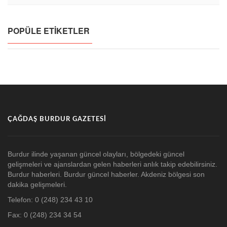
POPÜLE ETIKETLER
ÇAĞDAŞ BURDUR GAZETESI
Burdur ilinde yaşanan güncel olayları, bölgedeki güncel
gelişmeleri ve ajanslardan gelen haberleri anlık takip edebilirsiniz.
Burdur haberleri. Burdur güncel haberler. Akdeniz bölgesi son
dakika gelişmeleri.
Telefon: 0 (248) 234 43 10
Fax: 0 (248) 234 34 54