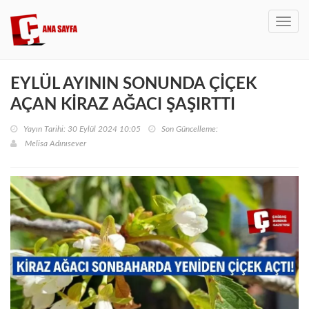
Toggl
navig
EYLÜL AYININ SONUNDA ÇİÇEK
AÇAN KİRAZ AĞACI ŞAŞIRTTI
Yayın Tarihi: 30 Eylül 2024 10:05
Son Güncelleme:
Melisa Adınısever