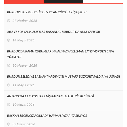
BURDUR’DA 5 METRELİK DEV YILAN KÖYLÜLERİ ŞAŞIRTTI
27 Haziran 2026
AİLE VE SOSYAL HİZMETLER BAKANLIĞI BURDUR’DA ALIM YAPIYOR
14 Mayıs 2026
BURDUR’DA KAMU KURUMLARINA ALINACAK ELEMAN SAYISI 457’DEN 579’A
YÜKSELDİ
30 Haziran 2026
BURDUR BELEDİYE BAŞKAN YARDIMCISI MUSTAFA BOZKURT SALDIRIYA UĞRADI
11 Mayıs 2026
ANTALYA’DA 11 MAYIS’TA GENİŞ KAPSAMLI ELEKTRİK KESİNTİSİ
10 Mayıs 2026
BAŞKAN ERCENGİZ AÇIKLADI! HAYVAN PAZARI TAŞINIYOR
3 Haziran 2026