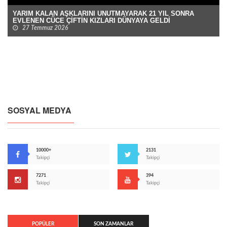
YARIM KALAN AŞKLARINI UNUTMAYARAK 21 YIL SONRA
EVLENEN CÜCE ÇİFTİN KIZLARI DÜNYAYA GELDİ
27 Temmuz 2026
SOSYAL MEDYA
10000+
2131
Takipçi
Takipçi
7271
394
Takipçi
Takipçi
POPÜLER
SON ZAMANLAR