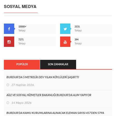
SOSYAL MEDYA
10000+
2131
Takipçi
Takipçi
7271
394
Takipçi
Takipçi
POPÜLER
SON ZAMANLAR
BURDUR’DA 5 METRELİK DEV YILAN KÖYLÜLERİ ŞAŞIRTTI
27 Haziran 2026
AİLE VE SOSYAL HİZMETLER BAKANLIĞI BURDUR’DA ALIM YAPIYOR
14 Mayıs 2026
BURDUR’DA KAMU KURUMLARINA ALINACAK ELEMAN SAYISI 457’DEN 579’A