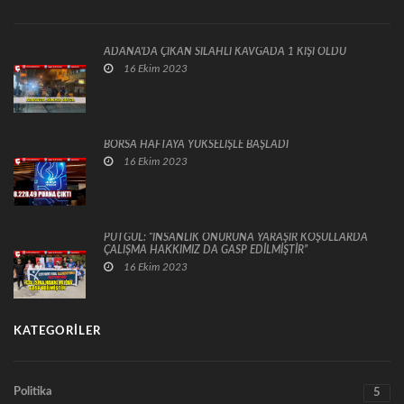
ADANA'DA ÇIKAN SİLAHLI KAVGADA 1 KİŞİ ÖLDÜ
16 Ekim 2023
BORSA HAFTAYA YÜKSELİŞLE BAŞLADI
16 Ekim 2023
PUTGÜL: “İNSANLIK ONURUNA YARAŞIR KOŞULLARDA
ÇALIŞMA HAKKIMIZ DA GASP EDİLMİŞTİR”
16 Ekim 2023
KATEGORILER
Politika
5