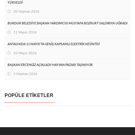
YÜKSELDİ
30 Haziran 2026
BURDUR BELEDİYE BAŞKAN YARDIMCISI MUSTAFA BOZKURT SALDIRIYA UĞRADI
11 Mayıs 2026
ANTALYA’DA 11 MAYIS’TA GENİŞ KAPSAMLI ELEKTRİK KESİNTİSİ
10 Mayıs 2026
BAŞKAN ERCENGİZ AÇIKLADI! HAYVAN PAZARI TAŞINIYOR
3 Haziran 2026
POPÜLE ETIKETLER