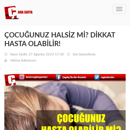
Toggl
navig
ÇOCUĞUNUZ HALSİZ Mİ? DİKKAT
HASTA OLABİLİR!
Yayın Tarihi: 27 Ağustos 2023 17:30
Son Güncelleme:
Melisa Adınısever