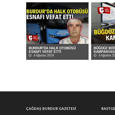
BURDUR’DA HALK OTOBÜSÜ
BÜĞDÜZ BÖR
ESNAFI VEFAT ETTİ
KAMPANYAS
6 Ağustos 2026
6 Ağustos 2
ÇAĞDAŞ BURDUR GAZETESI
RASTGE