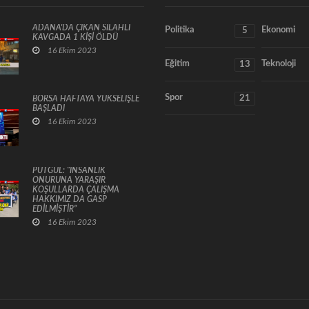
ADANA'DA ÇIKAN SİLAHLI
Politika
Ekonomi
5
KAVGADA 1 KİŞİ ÖLDÜ
16 Ekim 2023
Eğitim
Teknoloji
13
Spor
21
BORSA HAFTAYA YÜKSELİŞLE
BAŞLADI
16 Ekim 2023
PUTGÜL: “İNSANLIK
ONURUNA YARAŞIR
KOŞULLARDA ÇALIŞMA
HAKKIMIZ DA GASP
EDİLMİŞTİR”
16 Ekim 2023