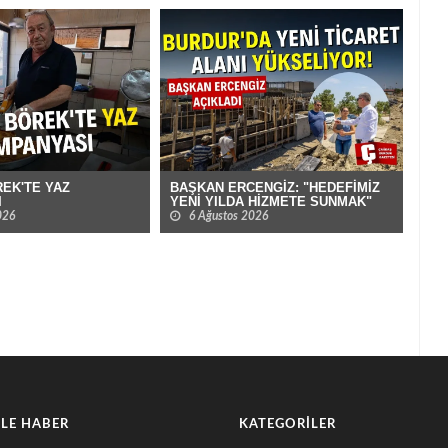
EK'TE YAZ
BAŞKAN ERCENGİZ: "HEDEFİMİZ
BUR
I
YENİ YILDA HİZMETE SUNMAK"
DUR
DEV
026
6 Ağustos 2026
6
LE HABER
KATEGORILER