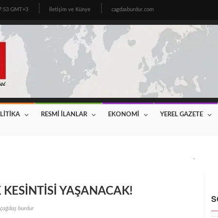
07:53 GMT+3
İletişim ve Künye
cagdasburdur.com
LİTİKA
RESMİ İLANLAR
EKONOMİ
YEREL GAZETE
CİNİN BEKLEDİĞİ HABER GELDİ! 2026 YILI FİYATLAR AÇIKLAN
 KESİNTİSİ YAŞANACAK!
S
çağdaş burdur