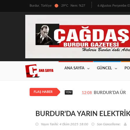
Burdur, Türkiye
29°C
Nem: %27
6 Ağustos Perşembe 
ANA SAYFA
GÜNCEL
PO
FLAŞ HABER
BURDUR’DA ÜRETİ
YENI
12:08
BURDUR’DA YARIN ELEKTRİK
Yayın Tarihi: 4 Ekim 2025 18:00
Son Güncelleme: