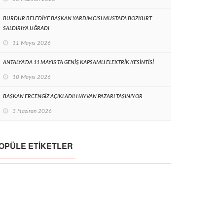
BURDUR BELEDİYE BAŞKAN YARDIMCISI MUSTAFA BOZKURT
SALDIRIYA UĞRADI
11 Mayıs 2026
ANTALYA’DA 11 MAYIS’TA GENİŞ KAPSAMLI ELEKTRİK KESİNTİSİ
10 Mayıs 2026
BAŞKAN ERCENGİZ AÇIKLADI! HAYVAN PAZARI TAŞINIYOR
3 Haziran 2026
OPÜLE ETIKETLER