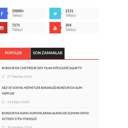
10000+
2131
Takipçi
Takipçi
7271
394
Takipçi
Takipçi
POPÜLER
SON ZAMANLAR
BURDUR’DA 5 METRELİK DEV YILAN KÖYLÜLERİ ŞAŞIRTTI
27 Haziran 2026
AİLE VE SOSYAL HİZMETLER BAKANLIĞI BURDUR’DA ALIM
YAPIYOR
14 Mayıs 2026
BURDUR’DA KAMU KURUMLARINA ALINACAK ELEMAN SAYISI
457’DEN 579’A YÜKSELDİ
30 Haziran 2026