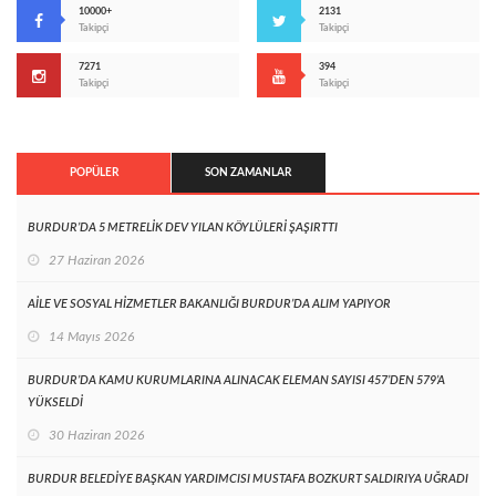
10000+
2131
Takipçi
Takipçi
7271
394
Takipçi
Takipçi
POPÜLER
SON ZAMANLAR
BURDUR’DA 5 METRELİK DEV YILAN KÖYLÜLERİ ŞAŞIRTTI
27 Haziran 2026
AİLE VE SOSYAL HİZMETLER BAKANLIĞI BURDUR’DA ALIM YAPIYOR
14 Mayıs 2026
BURDUR’DA KAMU KURUMLARINA ALINACAK ELEMAN SAYISI 457’DEN 579’A
YÜKSELDİ
30 Haziran 2026
BURDUR BELEDİYE BAŞKAN YARDIMCISI MUSTAFA BOZKURT SALDIRIYA UĞRADI