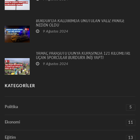
BURDUR’DA KALDIRIMDA UNUTULAN VALİZ PANİĞE
NEDEN OLDU
9 Ağustos 2024
YAMAÇ PARAŞÜTÜ DÜNYA KUPASI'NDA 121 KİLOMETRE
UÇAN SPORCULAR BURDUR'A İNİŞ YAPTI
9 Ağustos 2024
KATEGORILER
Politika
5
Ekonomi
11
Eğitim
13