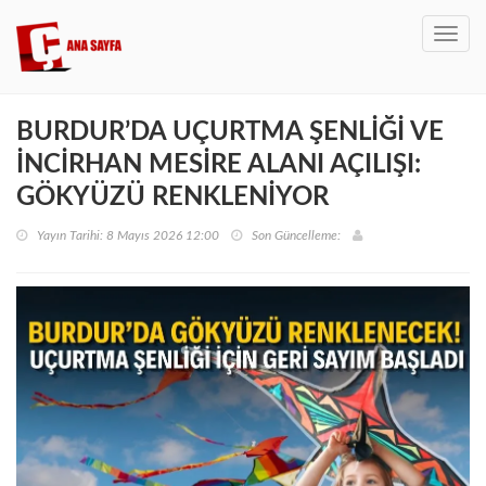
Toggl
navig
BURDUR’DA UÇURTMA ŞENLİĞİ VE
İNCİRHAN MESİRE ALANI AÇILIŞI:
GÖKYÜZÜ RENKLENİYOR
Yayın Tarihi: 8 Mayıs 2026 12:00
Son Güncelleme: