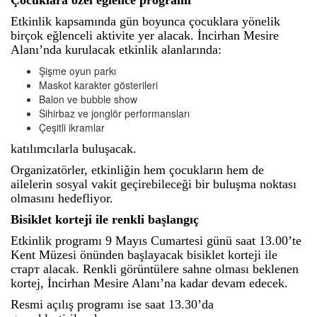
Çocuklara özel eğlence programı
Etkinlik kapsamında gün boyunca çocuklara yönelik
birçok eğlenceli aktivite yer alacak. İncirhan Mesire
Alanı’nda kurulacak etkinlik alanlarında:
Şişme oyun parkı
Maskot karakter gösterileri
Balon ve bubble show
Sihirbaz ve jonglör performansları
Çeşitli ikramlar
katılımcılarla buluşacak.
Organizatörler, etkinliğin hem çocukların hem de
ailelerin sosyal vakit geçirebileceği bir buluşma noktası
olmasını hedefliyor.
Bisiklet korteji ile renkli başlangıç
Etkinlik programı 9 Mayıs Cumartesi günü saat 13.00’te
Kent Müzesi önünden başlayacak bisiklet korteji ile
старт alacak. Renkli görüntülere sahne olması beklenen
kortej, İncirhan Mesire Alanı’na kadar devam edecek.
Resmi açılış programı ise saat 13.30’da