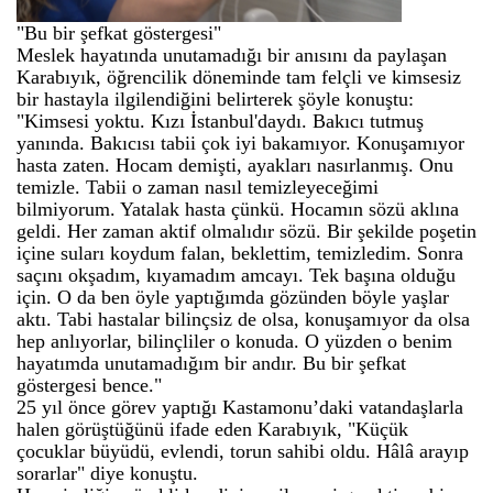
"Bu bir şefkat göstergesi"
Meslek hayatında unutamadığı bir anısını da paylaşan
Karabıyık, öğrencilik döneminde tam felçli ve kimsesiz
bir hastayla ilgilendiğini belirterek şöyle konuştu:
"Kimsesi yoktu. Kızı İstanbul'daydı. Bakıcı tutmuş
yanında. Bakıcısı tabii çok iyi bakamıyor. Konuşamıyor
hasta zaten. Hocam demişti, ayakları nasırlanmış. Onu
temizle. Tabii o zaman nasıl temizleyeceğimi
bilmiyorum. Yatalak hasta çünkü. Hocamın sözü aklına
geldi. Her zaman aktif olmalıdır sözü. Bir şekilde poşetin
içine suları koydum falan, beklettim, temizledim. Sonra
saçını okşadım, kıyamadım amcayı. Tek başına olduğu
için. O da ben öyle yaptığımda gözünden böyle yaşlar
aktı. Tabi hastalar bilinçsiz de olsa, konuşamıyor da olsa
hep anlıyorlar, bilinçliler o konuda. O yüzden o benim
hayatımda unutamadığım bir andır. Bu bir şefkat
göstergesi bence."
25 yıl önce görev yaptığı Kastamonu’daki vatandaşlarla
halen görüştüğünü ifade eden Karabıyık, "Küçük
çocuklar büyüdü, evlendi, torun sahibi oldu. Hâlâ arayıp
sorarlar" diye konuştu.