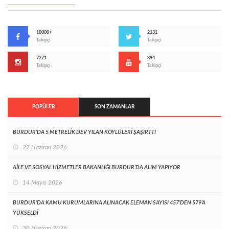
10000+
2131
Takipçi
Takipçi
7271
394
Takipçi
Takipçi
POPÜLER
SON ZAMANLAR
BURDUR’DA 5 METRELİK DEV YILAN KÖYLÜLERİ ŞAŞIRTTI
27 Haziran 2026
AİLE VE SOSYAL HİZMETLER BAKANLIĞI BURDUR’DA ALIM YAPIYOR
14 Mayıs 2026
BURDUR’DA KAMU KURUMLARINA ALINACAK ELEMAN SAYISI 457’DEN 579’A
YÜKSELDİ
30 Haziran 2026