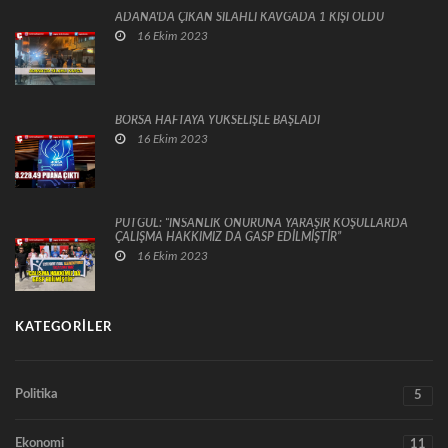
ADANA'DA ÇIKAN SİLAHLI KAVGADA 1 KİŞİ ÖLDÜ
16 Ekim 2023
BORSA HAFTAYA YÜKSELİŞLE BAŞLADI
16 Ekim 2023
PUTGÜL: “İNSANLIK ONURUNA YARAŞIR KOŞULLARDA
ÇALIŞMA HAKKIMIZ DA GASP EDİLMİŞTİR”
16 Ekim 2023
KATEGORILER
Politika
5
Ekonomi
11