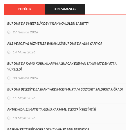
POPÜLER
SON ZAMANLAR
BURDUR’DA 5 METRELİK DEV YILAN KÖYLÜLERİ ŞAŞIRTTI
27 Haziran 2026
AİLE VE SOSYAL HİZMETLER BAKANLIĞI BURDUR’DA ALIM YAPIYOR
14 Mayıs 2026
BURDUR’DA KAMU KURUMLARINA ALINACAK ELEMAN SAYISI 457’DEN 579’A
YÜKSELDİ
30 Haziran 2026
BURDUR BELEDİYE BAŞKAN YARDIMCISI MUSTAFA BOZKURT SALDIRIYA UĞRADI
11 Mayıs 2026
ANTALYA’DA 11 MAYIS’TA GENİŞ KAPSAMLI ELEKTRİK KESİNTİSİ
10 Mayıs 2026
BAŞKAN ERCENGİZ AÇIKLADI! HAYVAN PAZARI TAŞINIYOR