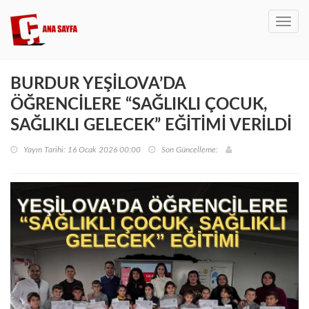
Toggl
navig
BURDUR YEŞİLOVA’DA
ÖĞRENCİLERE “SAĞLIKLI ÇOCUK,
SAĞLIKLI GELECEK” EĞİTİMİ VERİLDİ
Yayın Tarihi: 16 Ocak 2026 00:00
Son Güncelleme: