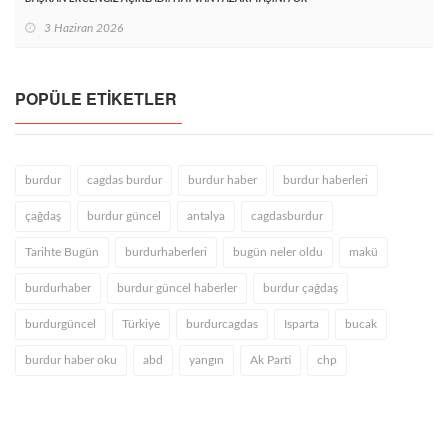
3 Haziran 2026
POPÜLE ETIKETLER
burdur
cagdas burdur
burdur haber
burdur haberleri
çağdaş
burdur güncel
antalya
cagdasburdur
Tarihte Bugün
burdurhaberleri
bugün neler oldu
makü
burdurhaber
burdur güncel haberler
burdur çağdaş
burdurgüncel
Türkiye
burdurcagdas
Isparta
bucak
burdur haber oku
abd
yangın
Ak Parti
chp