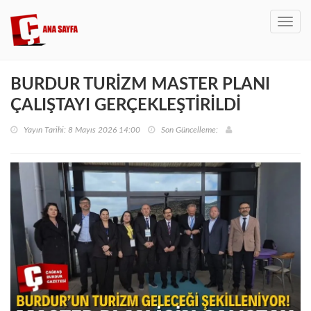
Toggl
navig
BURDUR TURİZM MASTER PLANI
ÇALIŞTAYI GERÇEKLEŞTİRİLDİ
Yayın Tarihi: 8 Mayıs 2026 14:00
Son Güncelleme: