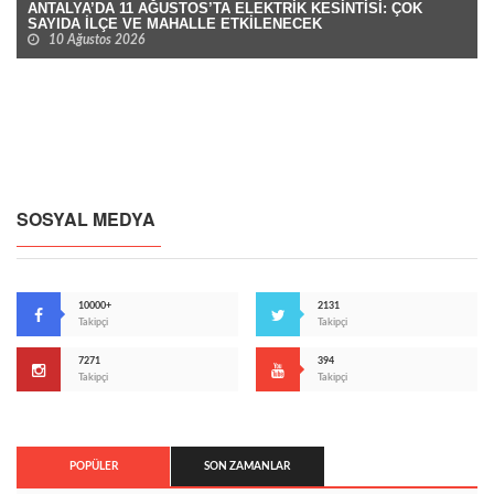
ANTALYA’DA 11 AĞUSTOS’TA ELEKTRİK KESİNTİSİ: ÇOK
SAYIDA İLÇE VE MAHALLE ETKİLENECEK
10 Ağustos 2026
SOSYAL MEDYA
10000+
2131
Takipçi
Takipçi
7271
394
Takipçi
Takipçi
POPÜLER
SON ZAMANLAR