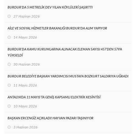
BURDUR’DA 5 METRELİK DEV YILAN KÖYLÜLERİ ŞAŞIRTTI
27 Haziran 2026
AİLE VE SOSYAL HİZMETLER BAKANLIĞI BURDUR’DA ALIM YAPIYOR
14 Mayıs 2026
BURDUR’DA KAMU KURUMLARINA ALINACAK ELEMAN SAYISI 457’DEN 579’A
YÜKSELDİ
30 Haziran 2026
BURDUR BELEDİYE BAŞKAN YARDIMCISI MUSTAFA BOZKURT SALDIRIYA UĞRADI
11 Mayıs 2026
ANTALYA’DA 11 MAYIS’TA GENİŞ KAPSAMLI ELEKTRİK KESİNTİSİ
10 Mayıs 2026
BAŞKAN ERCENGİZ AÇIKLADI! HAYVAN PAZARI TAŞINIYOR
3 Haziran 2026