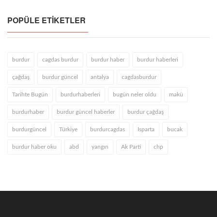
POPÜLE ETIKETLER
burdur
cagdas burdur
burdur haber
burdur haberleri
çağdaş
burdur güncel
antalya
cagdasburdur
Tarihte Bugün
burdurhaberleri
bugün neler oldu
makü
burdurhaber
burdur güncel haberler
burdur çağdaş
burdurgüncel
Türkiye
burdurcagdas
Isparta
bucak
burdur haber oku
abd
yangın
Ak Parti
chp