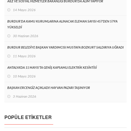
AİLE VE SOSYAL HİZMETLER BAKANLIĞI BURDUR’DA ALIM YAPIYOR
14 Mayıs 2026
BURDUR’DA KAMU KURUMLARINA ALINACAK ELEMAN SAYISI 457’DEN 579’A
YÜKSELDİ
30 Haziran 2026
BURDUR BELEDİYE BAŞKAN YARDIMCISI MUSTAFA BOZKURT SALDIRIYA UĞRADI
11 Mayıs 2026
ANTALYA’DA 11 MAYIS’TA GENİŞ KAPSAMLI ELEKTRİK KESİNTİSİ
10 Mayıs 2026
BAŞKAN ERCENGİZ AÇIKLADI! HAYVAN PAZARI TAŞINIYOR
3 Haziran 2026
POPÜLE ETIKETLER