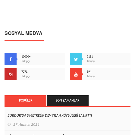
SOSYAL MEDYA
10000+
2131
Takipçi
Takipçi
7271
394
Takipçi
Takipçi
POPÜLER
SON ZAMANLAR
BURDUR’DA 5 METRELİK DEV YILAN KÖYLÜLERİ ŞAŞIRTTI
27 Haziran 2026