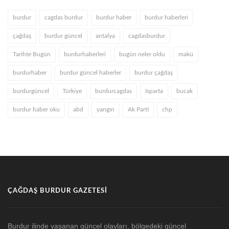
burdur
cagdas burdur
burdur haber
burdur haberleri
çağdaş
burdur güncel
antalya
cagdasburdur
Tarihte Bugün
burdurhaberleri
bugün neler oldu
makü
burdurhaber
burdur güncel haberler
burdur çağdaş
burdurgüncel
Türkiye
burdurcagdas
Isparta
bucak
burdur haber oku
abd
yangın
Ak Parti
chp
ÇAĞDAŞ BURDUR GAZETESI
Burdur ilinde yaşanan güncel olayları, bölgedeki güncel