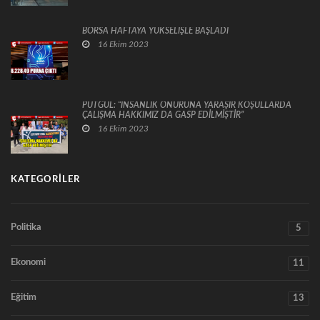
BORSA HAFTAYA YÜKSELİŞLE BAŞLADI
16 Ekim 2023
PUTGÜL: “İNSANLIK ONURUNA YARAŞIR KOŞULLARDA
ÇALIŞMA HAKKIMIZ DA GASP EDİLMİŞTİR”
16 Ekim 2023
KATEGORILER
Politika
5
Ekonomi
11
Eğitim
13