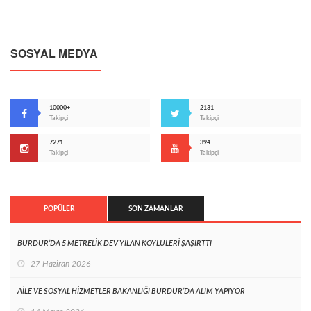
SOSYAL MEDYA
10000+
2131
Takipçi
Takipçi
7271
394
Takipçi
Takipçi
POPÜLER
SON ZAMANLAR
BURDUR’DA 5 METRELİK DEV YILAN KÖYLÜLERİ ŞAŞIRTTI
27 Haziran 2026
AİLE VE SOSYAL HİZMETLER BAKANLIĞI BURDUR’DA ALIM YAPIYOR