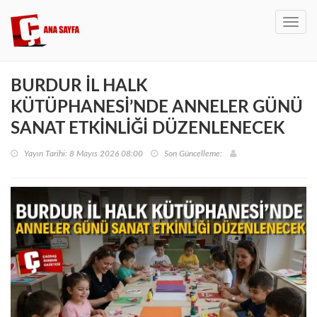
Toggl
navig
BURDUR İL HALK
KÜTÜPHANESİ’NDE ANNELER GÜNÜ
SANAT ETKİNLİĞİ DÜZENLENECEK
Yayın Tarihi: 8 Mayıs 2026 08:00
Son Güncelleme: