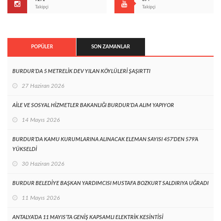
Takipçi
Takipçi
POPÜLER
SON ZAMANLAR
BURDUR’DA 5 METRELİK DEV YILAN KÖYLÜLERİ ŞAŞIRTTI
27 Haziran 2026
AİLE VE SOSYAL HİZMETLER BAKANLIĞI BURDUR’DA ALIM YAPIYOR
14 Mayıs 2026
BURDUR’DA KAMU KURUMLARINA ALINACAK ELEMAN SAYISI 457’DEN 579’A
YÜKSELDİ
30 Haziran 2026
BURDUR BELEDİYE BAŞKAN YARDIMCISI MUSTAFA BOZKURT SALDIRIYA UĞRADI
11 Mayıs 2026
ANTALYA’DA 11 MAYIS’TA GENİŞ KAPSAMLI ELEKTRİK KESİNTİSİ