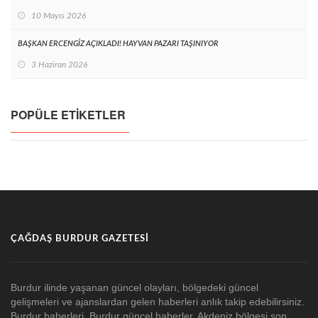
10 Mayıs 2026
BAŞKAN ERCENGİZ AÇIKLADI! HAYVAN PAZARI TAŞINIYOR
3 Haziran 2026
POPÜLE ETIKETLER
ÇAĞDAŞ BURDUR GAZETESI
Burdur ilinde yaşanan güncel olayları, bölgedeki güncel
gelişmeleri ve ajanslardan gelen haberleri anlık takip edebilirsiniz.
Burdur haberleri. Burdur güncel haberler. Akdeniz bölgesi son