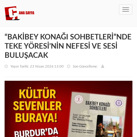
Toggl
navig
“BAKİBEY KONAĞI SOHBETLERİ”NDE
TEKE YÖRESİ’NİN NEFESİ VE SESİ
BULUŞACAK
Yayın Tarihi: 23 Nisan 2026 13:00
Son Güncelleme: