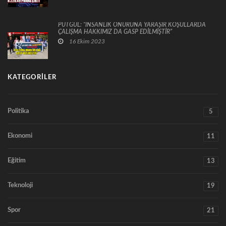
PUTGÜL: “İNSANLIK ONURUNA YARAŞIR KOŞULLARDA
ÇALIŞMA HAKKIMIZ DA GASP EDİLMİŞTİR”
16 Ekim 2023
KATEGORILER
Politika
5
Ekonomi
11
Eğitim
13
Teknoloji
19
Spor
21