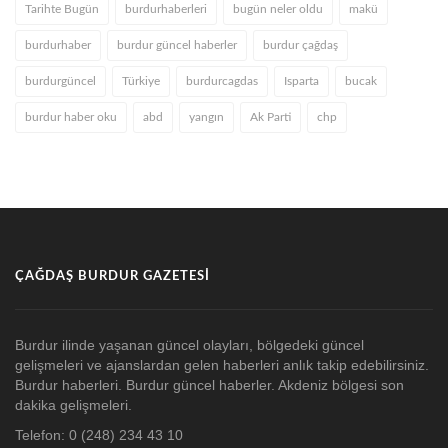
Tarihte Bugün
burdurhaberleri
bugün neler oldu
makü
burdurhaber
burdur güncel haberler
burdur çağdaş
burdurgüncel
Türkiye
burdurcagdas
Isparta
bucak
burdur haber oku
abd
yangın
Ak Parti
chp
ÇAĞDAŞ BURDUR GAZETESI
Burdur ilinde yaşanan güncel olayları, bölgedeki güncel
gelişmeleri ve ajanslardan gelen haberleri anlık takip edebilirsiniz.
Burdur haberleri. Burdur güncel haberler. Akdeniz bölgesi son
dakika gelişmeleri.
Telefon: 0 (248) 234 43 10