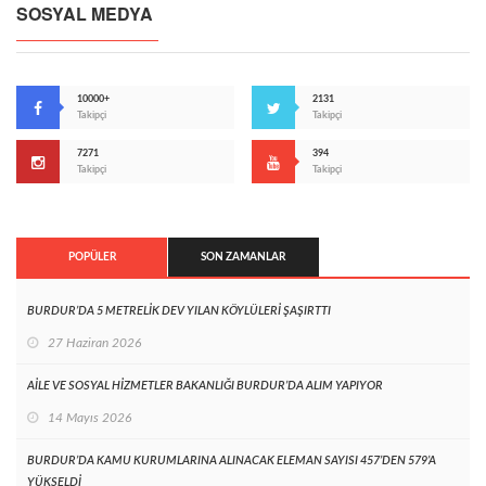
SOSYAL MEDYA
10000+
2131
Takipçi
Takipçi
7271
394
Takipçi
Takipçi
POPÜLER
SON ZAMANLAR
BURDUR’DA 5 METRELİK DEV YILAN KÖYLÜLERİ ŞAŞIRTTI
27 Haziran 2026
AİLE VE SOSYAL HİZMETLER BAKANLIĞI BURDUR’DA ALIM YAPIYOR
14 Mayıs 2026
BURDUR’DA KAMU KURUMLARINA ALINACAK ELEMAN SAYISI 457’DEN 579’A
YÜKSELDİ