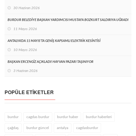
30 Haziran 2026
BURDUR BELEDİYE BAŞKAN YARDIMCISI MUSTAFA BOZKURT SALDIRIYA UĞRADI
11 Mayıs 2026
ANTALYA’DA 11 MAYIS’TA GENİŞ KAPSAMLI ELEKTRİK KESİNTİSİ
10 Mayıs 2026
BAŞKAN ERCENGİZ AÇIKLADI! HAYVAN PAZARI TAŞINIYOR
3 Haziran 2026
POPÜLE ETIKETLER
burdur
cagdas burdur
burdur haber
burdur haberleri
çağdaş
burdur güncel
antalya
cagdasburdur