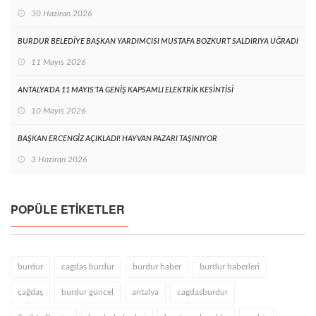
30 Haziran 2026
BURDUR BELEDİYE BAŞKAN YARDIMCISI MUSTAFA BOZKURT SALDIRIYA UĞRADI
11 Mayıs 2026
ANTALYA’DA 11 MAYIS’TA GENİŞ KAPSAMLI ELEKTRİK KESİNTİSİ
10 Mayıs 2026
BAŞKAN ERCENGİZ AÇIKLADI! HAYVAN PAZARI TAŞINIYOR
3 Haziran 2026
POPÜLE ETIKETLER
burdur
cagdas burdur
burdur haber
burdur haberleri
çağdaş
burdur güncel
antalya
cagdasburdur