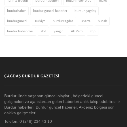
Tarihte Bugün
burdurhaberleri
bugün neler oldu
makü
burdurhaber
burdur güncel haberler
burdur çağdaş
burdurgüncel
Türkiye
burdurcagdas
Isparta
bucak
burdur haber oku
abd
yangın
Ak Parti
chp
ÇAĞDAŞ BURDUR GAZETESI
Burdur ilinde yaşanan güncel olayları, bölgedeki güncel
gelişmeleri ve ajanslardan gelen haberleri anlık takip edebilirsiniz.
Burdur haberleri. Burdur güncel haberler. Akdeniz bölgesi son
dakika gelişmeleri.
Telefon: 0 (248) 234 43 10