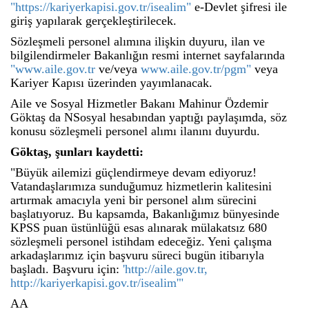
"https://kariyerkapisi.gov.tr/isealim"
e-Devlet şifresi ile
giriş yapılarak gerçekleştirilecek.
Sözleşmeli personel alımına ilişkin duyuru, ilan ve
bilgilendirmeler Bakanlığın resmi internet sayfalarında
"www.aile.gov.tr
ve/veya
www.aile.gov.tr/pgm"
veya
Kariyer Kapısı üzerinden yayımlanacak.
Aile ve Sosyal Hizmetler Bakanı Mahinur Özdemir
Göktaş da NSosyal hesabından yaptığı paylaşımda, söz
konusu sözleşmeli personel alımı ilanını duyurdu.
Göktaş, şunları kaydetti:
"Büyük ailemizi güçlendirmeye devam ediyoruz!
Vatandaşlarımıza sunduğumuz hizmetlerin kalitesini
artırmak amacıyla yeni bir personel alım sürecini
başlatıyoruz. Bu kapsamda, Bakanlığımız bünyesinde
KPSS puan üstünlüğü esas alınarak mülakatsız 680
sözleşmeli personel istihdam edeceğiz. Yeni çalışma
arkadaşlarımız için başvuru süreci bugün itibarıyla
başladı. Başvuru için:
'http://aile.gov.tr,
http://kariyerkapisi.gov.tr/isealim'"
AA