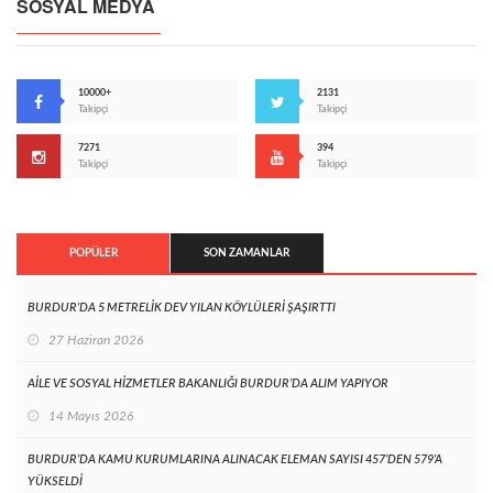
SOSYAL MEDYA
10000+
2131
Takipçi
Takipçi
7271
394
Takipçi
Takipçi
POPÜLER
SON ZAMANLAR
BURDUR’DA 5 METRELİK DEV YILAN KÖYLÜLERİ ŞAŞIRTTI
27 Haziran 2026
AİLE VE SOSYAL HİZMETLER BAKANLIĞI BURDUR’DA ALIM YAPIYOR
14 Mayıs 2026
BURDUR’DA KAMU KURUMLARINA ALINACAK ELEMAN SAYISI 457’DEN 579’A
YÜKSELDİ