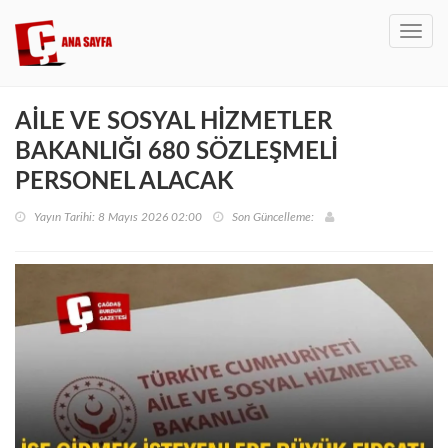
Toggl
navig
AİLE VE SOSYAL HİZMETLER
BAKANLIĞI 680 SÖZLEŞMELİ
PERSONEL ALACAK
Yayın Tarihi: 8 Mayıs 2026 02:00
Son Güncelleme: