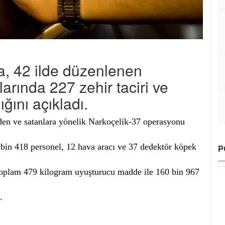
aya, 42 ilde düzenlenen
arında 227 zehir taciri ve
ğını açıkladı.
eden ve satanlara yönelik Narkoçelik-37 operasyonu
, bin 418 personel, 12 hava aracı ve 37 dedektör köpek
P
a toplam 479 kilogram uyuşturucu madde ile 160 bin 967
.