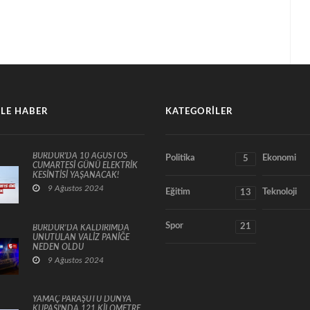
LE HABER
KATEGORILER
BURDUR'DA 10 AĞUSTOS
Politika
Ekonomi
5
CUMARTESİ GÜNÜ ELEKTRİK
KESİNTİSİ YAŞANACAK!
9 Ağustos 2024
Eğitim
Teknoloji
13
Spor
21
BURDUR’DA KALDIRIMDA
UNUTULAN VALİZ PANİĞE
NEDEN OLDU
9 Ağustos 2024
YAMAÇ PARAŞÜTÜ DÜNYA
KUPASI'NDA 121 KİLOMETRE