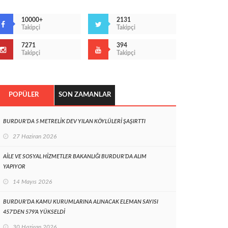
10000+
2131
Takipçi
Takipçi
7271
394
Takipçi
Takipçi
POPÜLER
SON ZAMANLAR
BURDUR’DA 5 METRELİK DEV YILAN KÖYLÜLERİ ŞAŞIRTTI
27 Haziran 2026
AİLE VE SOSYAL HİZMETLER BAKANLIĞI BURDUR’DA ALIM
YAPIYOR
14 Mayıs 2026
BURDUR’DA KAMU KURUMLARINA ALINACAK ELEMAN SAYISI
457’DEN 579’A YÜKSELDİ
30 Haziran 2026