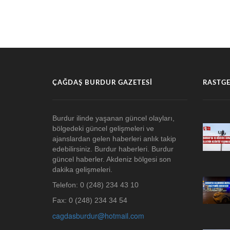
ÇAĞDAŞ BURDUR GAZETESI
RASTGE
Burdur ilinde yaşanan güncel olayları,
bölgedeki güncel gelişmeleri ve
ajanslardan gelen haberleri anlık takip
edebilirsiniz. Burdur haberleri. Burdur
güncel haberler. Akdeniz bölgesi son
dakika gelişmeleri.
Telefon: 0 (248) 234 43 10
Fax: 0 (248) 234 34 54
cagdasburdur@hotmail.com