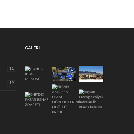
GALERI
11
19