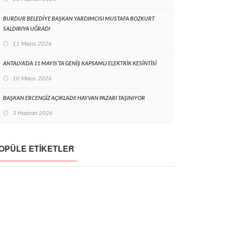
BURDUR BELEDİYE BAŞKAN YARDIMCISI MUSTAFA BOZKURT
SALDIRIYA UĞRADI
11 Mayıs 2026
ANTALYA’DA 11 MAYIS’TA GENİŞ KAPSAMLI ELEKTRİK KESİNTİSİ
10 Mayıs 2026
BAŞKAN ERCENGİZ AÇIKLADI! HAYVAN PAZARI TAŞINIYOR
3 Haziran 2026
OPÜLE ETIKETLER