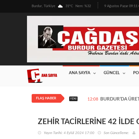
Burdur, Türkiye
31°C
Nem: %32
9 Ağustos Pazar 09:1
ANA SAYFA
GÜNCEL
PO
FLAŞ HABER
BURDUR’DA ÜRETİ
YENI
12:08
ZEHİR TACİRLERİNE 42 İLDE
Yayın Tarihi: 4 Eylül 2024 17:00
Son Güncelleme: