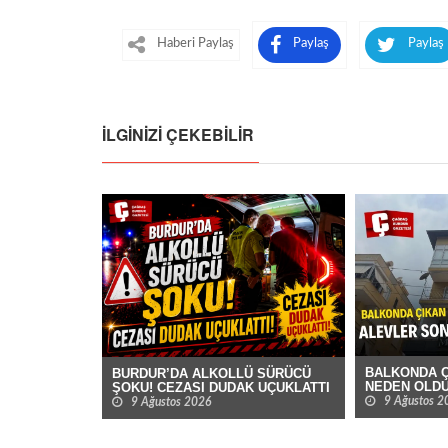
Haberi Paylaş
Paylaş
Paylaş
İLGINIZI ÇEKEBILIR
BALKONDA Ç
BURDUR’DA ALKOLLÜ SÜRÜCÜ
NEDEN OLD
ŞOKU! CEZASI DUDAK UÇUKLATTI
9 Ağustos 2
9 Ağustos 2026