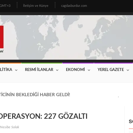
1 GMT+3
İletişim ve Künye
cagdasburdur.com
LİTİKA
RESMİ İLANLAR
EKONOMİ
YEREL GAZETE
CİNİN BEKLEDİĞİ HABER GELDİ! 2026 YILI FİYATLAR AÇIKLAN
 OPERASYON: 227 GÖZALTI
S
Nesibe Solak