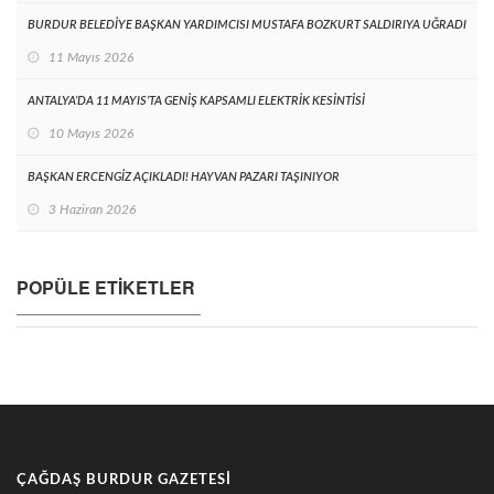
BURDUR BELEDİYE BAŞKAN YARDIMCISI MUSTAFA BOZKURT SALDIRIYA UĞRADI
11 Mayıs 2026
ANTALYA’DA 11 MAYIS’TA GENİŞ KAPSAMLI ELEKTRİK KESİNTİSİ
10 Mayıs 2026
BAŞKAN ERCENGİZ AÇIKLADI! HAYVAN PAZARI TAŞINIYOR
3 Haziran 2026
POPÜLE ETIKETLER
ÇAĞDAŞ BURDUR GAZETESI