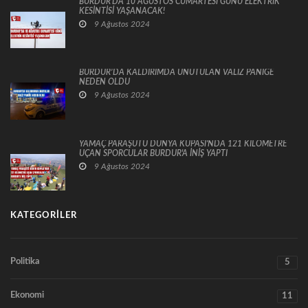
BURDUR'DA 10 AĞUSTOS CUMARTESİ GÜNÜ ELEKTRİK
KESİNTİSİ YAŞANACAK!
9 Ağustos 2024
BURDUR’DA KALDIRIMDA UNUTULAN VALİZ PANİĞE
NEDEN OLDU
9 Ağustos 2024
YAMAÇ PARAŞÜTÜ DÜNYA KUPASI'NDA 121 KİLOMETRE
UÇAN SPORCULAR BURDUR'A İNİŞ YAPTI
9 Ağustos 2024
KATEGORILER
Politika
5
Ekonomi
11