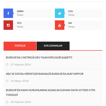
10000+
2131
Takipçi
Takipçi
7271
394
Takipçi
Takipçi
POPÜLER
SON ZAMANLAR
BURDUR’DA 5 METRELİK DEV YILAN KÖYLÜLERİ ŞAŞIRTTI
27 Haziran 2026
AİLE VE SOSYAL HİZMETLER BAKANLIĞI BURDUR’DA ALIM YAPIYOR
14 Mayıs 2026
BURDUR’DA KAMU KURUMLARINA ALINACAK ELEMAN SAYISI 457’DEN 579’A
YÜKSELDİ
30 Haziran 2026