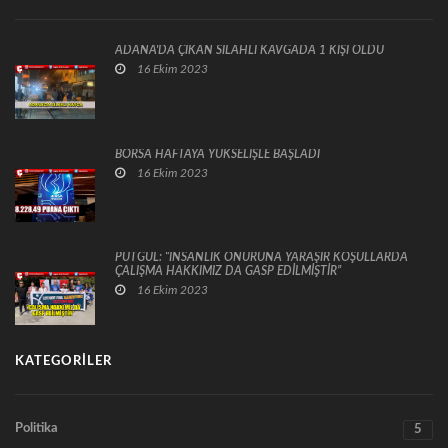
ADANA'DA ÇIKAN SİLAHLI KAVGADA 1 KİŞİ ÖLDÜ
16 Ekim 2023
BORSA HAFTAYA YÜKSELİŞLE BAŞLADI
16 Ekim 2023
PUTGÜL: “İNSANLIK ONURUNA YARAŞIR KOŞULLARDA
ÇALIŞMA HAKKIMIZ DA GASP EDİLMİŞTİR”
16 Ekim 2023
KATEGORILER
Politika
5