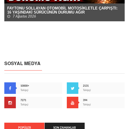
FAYTONU SOLLAYAN OTOMOBİL MOTOSİKLETLE ÇARPIŞTI:
16 YAŞINDAKİ SÜRÜCÜNÜN DURUMU AĞIR
7 Ağustos 2026
SOSYAL MEDYA
10000+
2131
Takipçi
Takipçi
7271
394
Takipçi
Takipçi
POPÜLER
SON ZAMANLAR