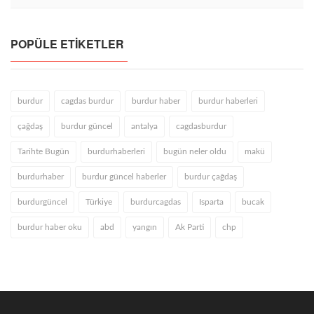
POPÜLE ETIKETLER
burdur
cagdas burdur
burdur haber
burdur haberleri
çağdaş
burdur güncel
antalya
cagdasburdur
Tarihte Bugün
burdurhaberleri
bugün neler oldu
makü
burdurhaber
burdur güncel haberler
burdur çağdaş
burdurgüncel
Türkiye
burdurcagdas
Isparta
bucak
burdur haber oku
abd
yangın
Ak Parti
chp