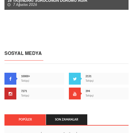
16 YAŞINDAKİ SÜRÜCÜNÜN DURUMU AĞIR
7 Ağustos 2026
SOSYAL MEDYA
10000+
2131
Takipçi
Takipçi
7271
394
Takipçi
Takipçi
POPÜLER
SON ZAMANLAR