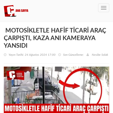
Toggl
navig
MOTOSİKLETLE HAFİF TİCARİ ARAÇ
ÇARPIŞTI, KAZA ANI KAMERAYA
YANSIDI
Yayın Tarihi: 24 Ağustos 2024 17:00
Son Güncelleme:
Nesibe Solak