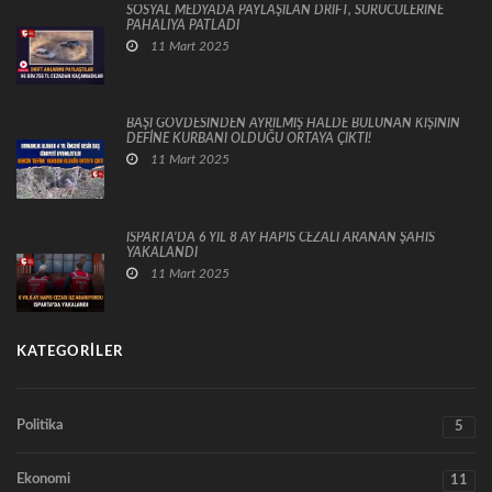
SOSYAL MEDYADA PAYLAŞILAN DRİFT, SÜRÜCÜLERİNE
PAHALIYA PATLADI
11 Mart 2025
BAŞI GÖVDESİNDEN AYRILMIŞ HALDE BULUNAN KİŞİNİN
DEFİNE KURBANI OLDUĞU ORTAYA ÇIKTI!
11 Mart 2025
ISPARTA’DA 6 YIL 8 AY HAPİS CEZALI ARANAN ŞAHIS
YAKALANDI
11 Mart 2025
KATEGORILER
Politika
5
Ekonomi
11