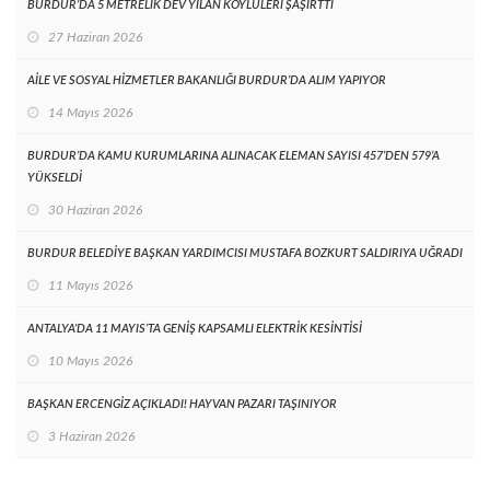
BURDUR’DA 5 METRELİK DEV YILAN KÖYLÜLERİ ŞAŞIRTTI
27 Haziran 2026
AİLE VE SOSYAL HİZMETLER BAKANLIĞI BURDUR’DA ALIM YAPIYOR
14 Mayıs 2026
BURDUR’DA KAMU KURUMLARINA ALINACAK ELEMAN SAYISI 457’DEN 579’A
YÜKSELDİ
30 Haziran 2026
BURDUR BELEDİYE BAŞKAN YARDIMCISI MUSTAFA BOZKURT SALDIRIYA UĞRADI
11 Mayıs 2026
ANTALYA’DA 11 MAYIS’TA GENİŞ KAPSAMLI ELEKTRİK KESİNTİSİ
10 Mayıs 2026
BAŞKAN ERCENGİZ AÇIKLADI! HAYVAN PAZARI TAŞINIYOR
3 Haziran 2026