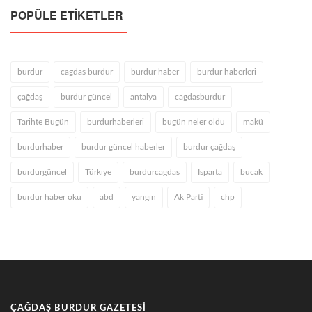
POPÜLE ETIKETLER
burdur
cagdas burdur
burdur haber
burdur haberleri
çağdaş
burdur güncel
antalya
cagdasburdur
Tarihte Bugün
burdurhaberleri
bugün neler oldu
makü
burdurhaber
burdur güncel haberler
burdur çağdaş
burdurgüncel
Türkiye
burdurcagdas
Isparta
bucak
burdur haber oku
abd
yangın
Ak Parti
chp
ÇAĞDAŞ BURDUR GAZETESI