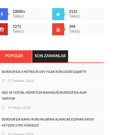
10000+
2131
Takipçi
Takipçi
7271
394
Takipçi
Takipçi
POPÜLER
SON ZAMANLAR
BURDUR’DA 5 METRELİK DEV YILAN KÖYLÜLERİ ŞAŞIRTTI
27 Haziran 2026
AİLE VE SOSYAL HİZMETLER BAKANLIĞI BURDUR’DA ALIM
YAPIYOR
14 Mayıs 2026
BURDUR’DA KAMU KURUMLARINA ALINACAK ELEMAN SAYISI
457’DEN 579’A YÜKSELDİ
30 Haziran 2026