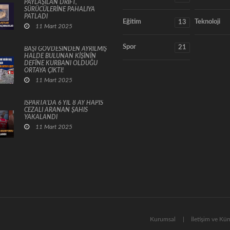
PAYLAŞILAN DRİFT,
SÜRÜCÜLERİNE PAHALIYA
PATLADI
Eğitim
Teknoloji
13
11 Mart 2025
Spor
21
BAŞI GÖVDESİNDEN AYRILMIŞ
HALDE BULUNAN KİŞİNİN
DEFİNE KURBANI OLDUĞU
ORTAYA ÇIKTI!
11 Mart 2025
ISPARTA’DA 6 YIL 8 AY HAPİS
CEZALI ARANAN ŞAHIS
YAKALANDI
11 Mart 2025
Kurumsal
İletişim ve Kü