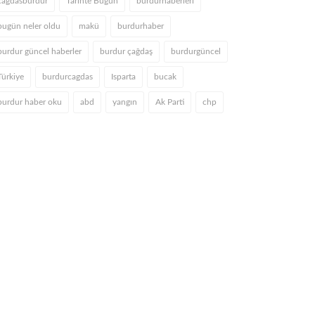
cagdasburdur
Tarihte Bugün
burdurhaberleri
bugün neler oldu
makü
burdurhaber
burdur güncel haberler
burdur çağdaş
burdurgüncel
Türkiye
burdurcagdas
Isparta
bucak
burdur haber oku
abd
yangın
Ak Parti
chp