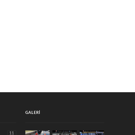
BURDURLU YAŞLILARIN ACİL
DUR'DA GÖL VE GÖLETLERE
YARDIMA ULAŞMALARI ARTIK BİR
RU SAZAN BIRAKILDI
BUTON UZAKLIĞINDA
 Ağustos 2026
7 Ağustos 2026
GALERI
11