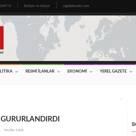
9 GMT+3
İletişim ve Künye
cagdasburdur.com
LİTİKA
RESMİ İLANLAR
EKONOMİ
YEREL GAZETE
CİNİN BEKLEDİĞİ HABER GELDİ! 2026 YILI FİYATLAR AÇIKLAN
 GURURLANDIRDI
S
Nesibe Solak