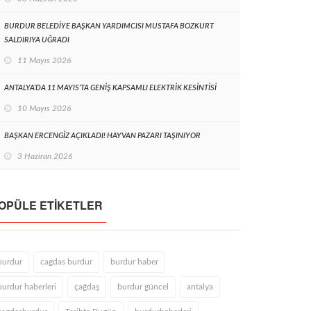
BURDUR BELEDİYE BAŞKAN YARDIMCISI MUSTAFA BOZKURT
SALDIRIYA UĞRADI
11 Mayıs 2026
ANTALYA’DA 11 MAYIS’TA GENİŞ KAPSAMLI ELEKTRİK KESİNTİSİ
10 Mayıs 2026
BAŞKAN ERCENGİZ AÇIKLADI! HAYVAN PAZARI TAŞINIYOR
3 Haziran 2026
OPÜLE ETIKETLER
burdur
cagdas burdur
burdur haber
burdur haberleri
çağdaş
burdur güncel
antalya