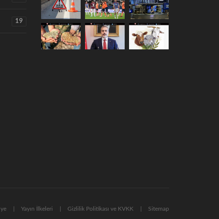
19
nye
Yayın İlkeleri
Gizlilik Politikası ve KVKK
Sitemap