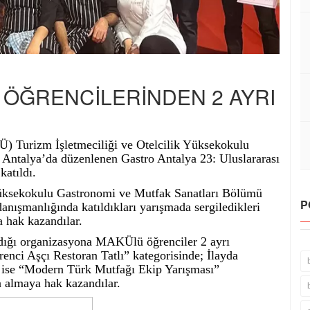
ÖĞRENCİLERİNDEN 2 AYRI
 Turizm İşletmeciliği ve Otelcilik Yüksekokulu
a Antalya’da düzenlenen Gastro Antalya 23: Uluslararası
atıldı.
 Yüksekokulu Gastronomi ve Mutfak Sanatları Bölümü
P
nışmanlığında katıldıkları yarışmada sergiledikleri
 hak kazandılar.
ıldığı organizasyona MAKÜlü öğrenciler 2 ayrı
enci Aşçı Restoran Tatlı” kategorisinde; İlayda
ise “Modern Türk Mutfağı Ekip Yarışması”
a almaya hak kazandılar.