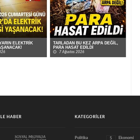
TARLADAN BU KEZ ARPA DEĞİL,
YARIN ELEKTRİK
BUR
PARA HASAT EDİLDİ
YAŞANACAK!
YAV
7 Ağustos 2026
026
7
LE HABER
KATEGORILER
SOSYAL MEDYADA
Politika
Ekonomi
5