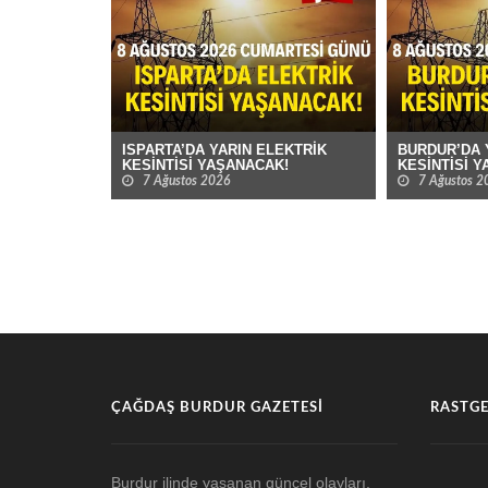
ISPARTA’DA YARIN ELEKTRİK
BURDUR’DA 
KESİNTİSİ YAŞANACAK!
KESİNTİSİ 
7 Ağustos 2026
7 Ağustos 2
ÇAĞDAŞ BURDUR GAZETESI
RASTGE
Burdur ilinde yaşanan güncel olayları,