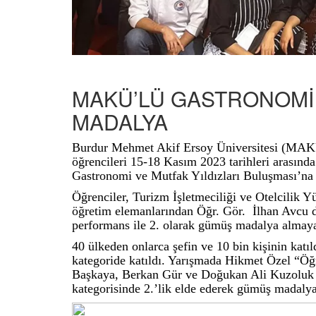
MAKÜ’LÜ GASTRONOMİ 
MADALYA
Burdur Mehmet Akif Ersoy Üniversitesi (MAKÜ)
öğrencileri 15-18 Kasım 2023 tarihleri arasınd
Gastronomi ve Mutfak Yıldızları Buluşması’na k
Öğrenciler, Turizm İşletmeciliği ve Otelcilik
öğretim elemanlarından Öğr. Gör. İlhan Avcu da
performans ile 2. olarak gümüş madalya almaya
40 ülkeden onlarca şefin ve 10 bin kişinin kat
kategoride katıldı. Yarışmada Hikmet Özel “Öğr
Başkaya, Berkan Gür ve Doğukan Ali Kuzoluk 
kategorisinde 2.’lik elde ederek gümüş madaly