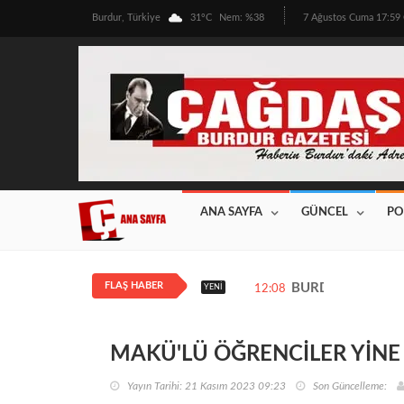
Burdur, Türkiye
31°C
Nem: %38
7 Ağustos Cuma 17:5
ANA SAYFA
GÜNCEL
PO
FLAŞ HABER
BURDUR’DA ÜRETİ
YENI
12:08
MAKÜ'LÜ ÖĞRENCİLER YİNE
Yayın Tarihi: 21 Kasım 2023 09:23
Son Güncelleme: