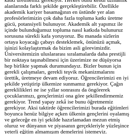
katkı üretmemiz gerekiyor. Herkes bunu kendi uzmanlık
alanlarında farklı şekilde gerçekleştirebilir. Özellikle
akademik kariyer basamağının en üstünde yer alan
profesörlerimizin çok daha fazla topluma katkı üretme
gücü, potansiyeli bulunuyor. Akademik alt yapımız ile
içinde bulunduğumuz topluma nasıl katkıda bulunuruz
sorusuna sürekli kafa yoruyoruz. Bu manada sizlerin
ortaya koyacağı çabayı desteklemek, önünüzü açmak,
işinizi kolaylaştırmak da bizim asli görevimizdir.
Üniversitemizin uluslararası sıralamalarda daha prestijli
bir noktaya taşınabilmesi için üzerimize ne düşüyorsa
hep birlikte yapmak durumundayız. Bizler bunun için
gerekli çalışmaları, gerekli teşvik mekanizmalarını
ürettik, üretmeye devam ediyoruz. Öğrencilerimizi en iyi
şekilde yetiştirip ülkemize sunmamız gerekiyor. Çağın
gereklilikleri ne ise yıllar sonrasını da öngörerek
çocuklarımızı, gençlerimizi ona göre şekillendirmemiz
gerekiyor. Trend yapay zekâ ise bunu öğretmemiz
gerekiyor. Aksi taktirde öğrencilerimizi burada eğitimleri
boyunca henüz bilgiye açken ülkenin gençlerini oyalamış
ve geleceğe en iyi şekilde hazırlamadan mezun etmiş
oluruz ve dünyanın ve piyasanın gerçekleriyle yüzleşince
yeterli eğitim almamışım demelerini istemeyiz.