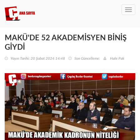
Toggl
navig
MAKÜ'DE 52 AKADEMİSYEN BİNİŞ
GİYDİ
Yayın Tarihi: 20 Şubat 2024 14:48
Son Güncelleme:
Hale Pak