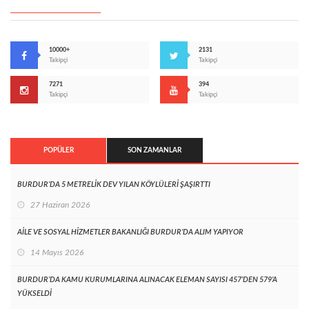
10000+
2131
Takipçi
Takipçi
7271
394
Takipçi
Takipçi
POPÜLER
SON ZAMANLAR
BURDUR’DA 5 METRELİK DEV YILAN KÖYLÜLERİ ŞAŞIRTTI
27 Haziran 2026
AİLE VE SOSYAL HİZMETLER BAKANLIĞI BURDUR’DA ALIM YAPIYOR
14 Mayıs 2026
BURDUR’DA KAMU KURUMLARINA ALINACAK ELEMAN SAYISI 457’DEN 579’A
YÜKSELDİ