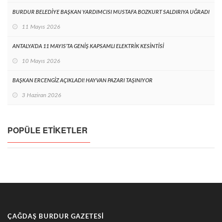
BURDUR BELEDİYE BAŞKAN YARDIMCISI MUSTAFA BOZKURT SALDIRIYA UĞRADI
11 Mayıs 2026
ANTALYA’DA 11 MAYIS’TA GENİŞ KAPSAMLI ELEKTRİK KESİNTİSİ
10 Mayıs 2026
BAŞKAN ERCENGİZ AÇIKLADI! HAYVAN PAZARI TAŞINIYOR
3 Haziran 2026
POPÜLE ETIKETLER
ÇAĞDAŞ BURDUR GAZETESI