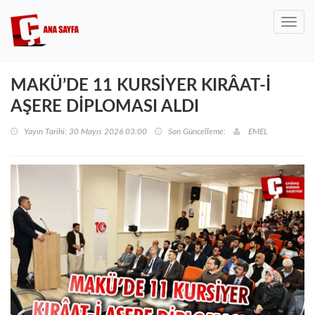
Toggl
navig
MAKÜ’DE 11 KURSİYER KIRÂAT-İ
AŞERE DİPLOMASI ALDI
Yayın Tarihi: 30 Mayıs 2026 03:00
Son Güncelleme:
EMEL