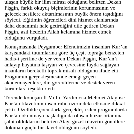
ulaşan büyük bir ilim mirası olduğunu belirten Dekan
Pişgin, farklı okuyuş biçimlerinin korunmasının ve
gelecek nesillere aktarılmasının büyük önem taşıdığını
söyledi. Eğitimin öğrencileri dini hizmet alanlarında
daha donanımlı hale getirdiğini dile getiren Dekan
Pişgin, asıl hedefin Allah kelamına hizmet etmek
olduğunu vurguladı.
Konuşmasında Peygamber Efendimizin insanları Kur’an
karşısındaki tutumlarına göre üç çeşit toprağa benzeten
hadis-i şerifine de yer veren Dekan Pişgin, Kur’an’ı
anlayıp hayatına taşıyan ve çevresine fayda sağlayan
insanların bereketli toprak misali olduğunu ifade etti.
Programın gerçekleşmesinde emeği geçen
akademisyenlere, din görevlilerine ve destek veren
kurumlara teşekkür etti.
Törende konuşan İl Müftü Yardımcısı Mehmet Atay ise
Kur’an tilavetinin insan ruhu üzerindeki etkisine dikkat
çekti. Özellikle çocuklarla gerçekleştirilen programlarda
Kur’an okunmaya başladığında oluşan huzur ortamına
şahit olduklarını belirten Atay, güzel tilavetin gönüllere
dokunan güçlü bir davet olduğunu söyledi.