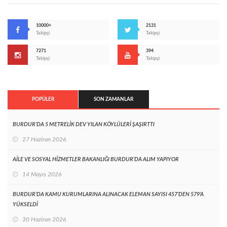
10000+
2131
Takipçi
Takipçi
7271
394
Takipçi
Takipçi
POPÜLER
SON ZAMANLAR
BURDUR’DA 5 METRELİK DEV YILAN KÖYLÜLERİ ŞAŞIRTTI
27 Haziran 2026
AİLE VE SOSYAL HİZMETLER BAKANLIĞI BURDUR’DA ALIM YAPIYOR
14 Mayıs 2026
BURDUR’DA KAMU KURUMLARINA ALINACAK ELEMAN SAYISI 457’DEN 579’A
YÜKSELDİ
30 Haziran 2026