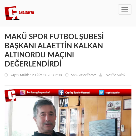
Toggl
navig
MAKÜ SPOR FUTBOL ŞUBESİ
BAŞKANI ALAETTİN KALKAN
ALTINORDU MAÇINI
DEĞERLENDİRDİ
Yayın Tarihi: 12 Ekim 2023 19:00
Son Güncelleme:
Nesibe Solak