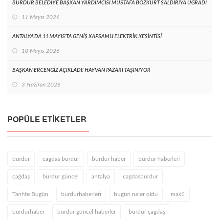
BURDUR BELEDİYE BAŞKAN YARDIMCISI MUSTAFA BOZKURT SALDIRIYA UĞRADI
11 Mayıs 2026
ANTALYA’DA 11 MAYIS’TA GENİŞ KAPSAMLI ELEKTRİK KESİNTİSİ
10 Mayıs 2026
BAŞKAN ERCENGİZ AÇIKLADI! HAYVAN PAZARI TAŞINIYOR
3 Haziran 2026
POPÜLE ETIKETLER
burdur
cagdas burdur
burdur haber
burdur haberleri
çağdaş
burdur güncel
antalya
cagdasburdur
Tarihte Bugün
burdurhaberleri
bugün neler oldu
makü
burdurhaber
burdur güncel haberler
burdur çağdaş