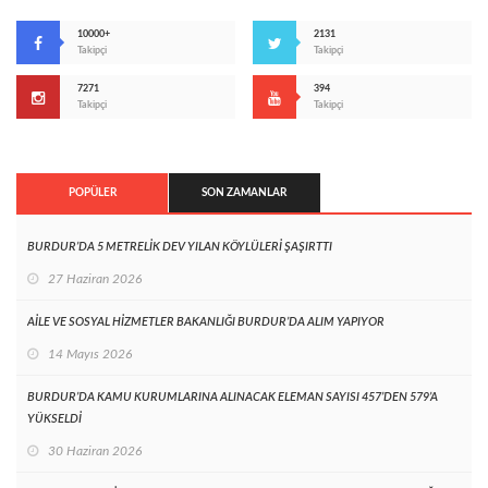
10000+
2131
Takipçi
Takipçi
7271
394
Takipçi
Takipçi
POPÜLER
SON ZAMANLAR
BURDUR’DA 5 METRELİK DEV YILAN KÖYLÜLERİ ŞAŞIRTTI
27 Haziran 2026
AİLE VE SOSYAL HİZMETLER BAKANLIĞI BURDUR’DA ALIM YAPIYOR
14 Mayıs 2026
BURDUR’DA KAMU KURUMLARINA ALINACAK ELEMAN SAYISI 457’DEN 579’A
YÜKSELDİ
30 Haziran 2026