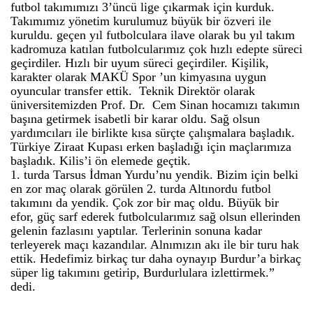
futbol takımımızı 3’üncü lige çıkarmak için kurduk.
Takımımız yönetim kurulumuz büyük bir özveri ile
kuruldu. geçen yıl futbolculara ilave olarak bu yıl takım
kadromuza katılan futbolcularımız çok hızlı edepte süreci
geçirdiler. Hızlı bir uyum süreci geçirdiler. Kişilik,
karakter olarak MAKÜ Spor ’un kimyasına uygun
oyuncular transfer ettik. Teknik Direktör olarak
üniversitemizden Prof. Dr. Cem Sinan hocamızı takımın
başına getirmek isabetli bir karar oldu. Sağ olsun
yardımcıları ile birlikte kısa sürçte çalışmalara başladık.
Türkiye Ziraat Kupası erken başladığı için maçlarımıza
başladık. Kilis’i ön elemede geçtik.
1. turda Tarsus İdman Yurdu’nu yendik. Bizim için belki
en zor maç olarak görülen 2. turda Altınordu futbol
takımını da yendik. Çok zor bir maç oldu. Büyük bir
efor, güç sarf ederek futbolcularımız sağ olsun ellerinden
gelenin fazlasını yaptılar. Terlerinin sonuna kadar
terleyerek maçı kazandılar. Alnımızın akı ile bir turu hak
ettik. Hedefimiz birkaç tur daha oynayıp Burdur’a birkaç
süper lig takımını getirip, Burdurlulara izlettirmek.”
dedi.