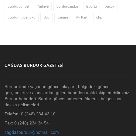
burdurgüncel
Türkiye
burdurcagdas
Isparta
bucak
burdur haber oku
abd
yangın
Ak Parti
chp
ÇAĞDAŞ BURDUR GAZETESI
Burdur ilinde yaşanan güncel olayları, bölgedeki güncel
gelişmeleri ve ajanslardan gelen haberleri anlık takip edebilirsiniz.
Burdur haberleri. Burdur güncel haberler. Akdeniz bölgesi son
dakika gelişmeleri.
Telefon: 0 (248) 234 43 10
Fax: 0 (248) 234 34 54
cagdasburdur@hotmail.com