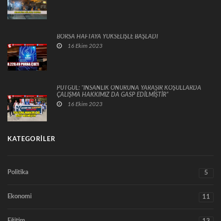
BORSA HAFTAYA YÜKSELİŞLE BAŞLADI
16 Ekim 2023
PUTGÜL: “İNSANLIK ONURUNA YARAŞIR KOŞULLARDA
ÇALIŞMA HAKKIMIZ DA GASP EDİLMİŞTİR”
16 Ekim 2023
KATEGORILER
Politika
5
Ekonomi
11
Eğitim