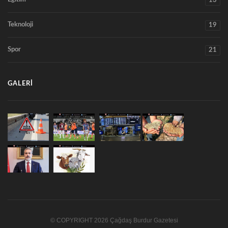
13
Teknoloji
19
Spor
21
GALERI
© COPYRIGHT 2026 Çağdaş Burdur Gazetesi