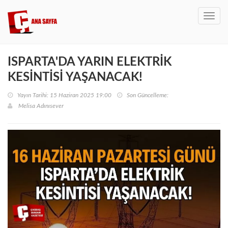
Toggl
navig
ISPARTA'DA YARIN ELEKTRİK
KESİNTİSİ YAŞANACAK!
Yayın Tarihi: 15 Haziran 2025 19:00
Son Güncelleme:
Melisa Adınısever