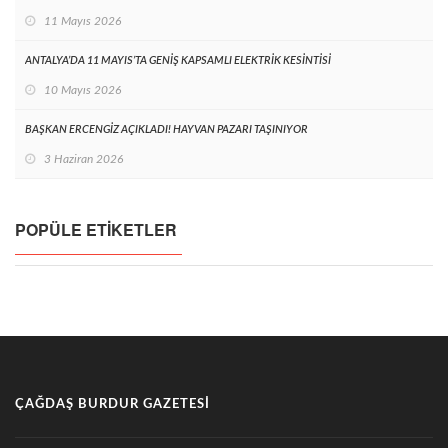
11 Mayıs 2026
ANTALYA’DA 11 MAYIS’TA GENİŞ KAPSAMLI ELEKTRİK KESİNTİSİ
10 Mayıs 2026
BAŞKAN ERCENGİZ AÇIKLADI! HAYVAN PAZARI TAŞINIYOR
3 Haziran 2026
POPÜLE ETIKETLER
ÇAĞDAŞ BURDUR GAZETESI