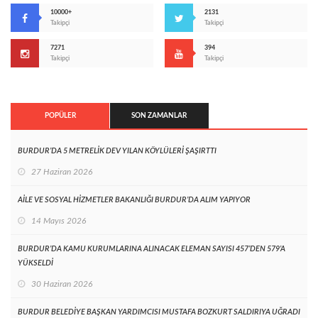
10000+
2131
Takipçi
Takipçi
7271
394
Takipçi
Takipçi
POPÜLER
SON ZAMANLAR
BURDUR’DA 5 METRELİK DEV YILAN KÖYLÜLERİ ŞAŞIRTTI
27 Haziran 2026
AİLE VE SOSYAL HİZMETLER BAKANLIĞI BURDUR’DA ALIM YAPIYOR
14 Mayıs 2026
BURDUR’DA KAMU KURUMLARINA ALINACAK ELEMAN SAYISI 457’DEN 579’A
YÜKSELDİ
30 Haziran 2026
BURDUR BELEDİYE BAŞKAN YARDIMCISI MUSTAFA BOZKURT SALDIRIYA UĞRADI