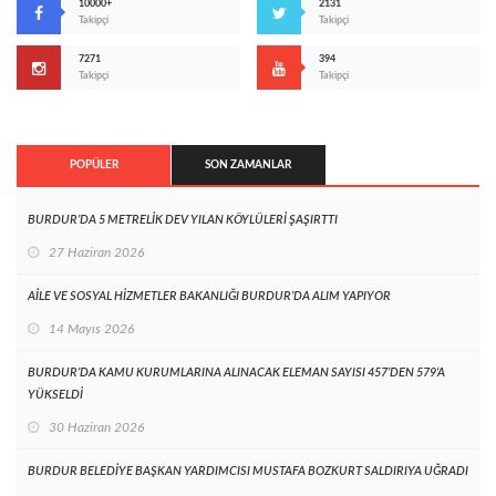
10000+
2131
Takipçi
Takipçi
7271
394
Takipçi
Takipçi
POPÜLER
SON ZAMANLAR
BURDUR’DA 5 METRELİK DEV YILAN KÖYLÜLERİ ŞAŞIRTTI
27 Haziran 2026
AİLE VE SOSYAL HİZMETLER BAKANLIĞI BURDUR’DA ALIM YAPIYOR
14 Mayıs 2026
BURDUR’DA KAMU KURUMLARINA ALINACAK ELEMAN SAYISI 457’DEN 579’A
YÜKSELDİ
30 Haziran 2026
BURDUR BELEDİYE BAŞKAN YARDIMCISI MUSTAFA BOZKURT SALDIRIYA UĞRADI