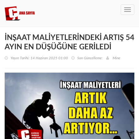
Toggl
navig
İNŞAAT MALİYETLERİNDEKİ ARTIŞ 54
AYIN EN DÜŞÜĞÜNE GERİLEDİ
Yayın Tarihi: 14 Haziran 2025 01:00
Son Güncelleme:
Mine