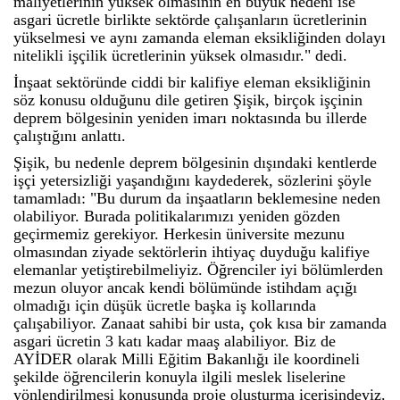
maliyetlerinin yüksek olmasının en büyük nedeni ise
asgari ücretle birlikte sektörde çalışanların ücretlerinin
yükselmesi ve aynı zamanda eleman eksikliğinden dolayı
nitelikli işçilik ücretlerinin yüksek olmasıdır." dedi.
İnşaat sektöründe ciddi bir kalifiye eleman eksikliğinin
söz konusu olduğunu dile getiren Şişik, birçok işçinin
deprem bölgesinin yeniden imarı noktasında bu illerde
çalıştığını anlattı.
Şişik, bu nedenle deprem bölgesinin dışındaki kentlerde
işçi yetersizliği yaşandığını kaydederek, sözlerini şöyle
tamamladı: "Bu durum da inşaatların beklemesine neden
olabiliyor. Burada politikalarımızı yeniden gözden
geçirmemiz gerekiyor. Herkesin üniversite mezunu
olmasından ziyade sektörlerin ihtiyaç duyduğu kalifiye
elemanlar yetiştirebilmeliyiz. Öğrenciler iyi bölümlerden
mezun oluyor ancak kendi bölümünde istihdam açığı
olmadığı için düşük ücretle başka iş kollarında
çalışabiliyor. Zanaat sahibi bir usta, çok kısa bir zamanda
asgari ücretin 3 katı kadar maaş alabiliyor. Biz de
AYİDER olarak Milli Eğitim Bakanlığı ile koordineli
şekilde öğrencilerin konuyla ilgili meslek liselerine
yönlendirilmesi konusunda proje oluşturma içerisindeyiz.