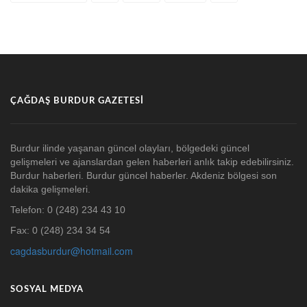
ÇAĞDAŞ BURDUR GAZETESI
Burdur ilinde yaşanan güncel olayları, bölgedeki güncel
gelişmeleri ve ajanslardan gelen haberleri anlık takip edebilirsiniz.
Burdur haberleri. Burdur güncel haberler. Akdeniz bölgesi son
dakika gelişmeleri.
Telefon: 0 (248) 234 43 10
Fax: 0 (248) 234 34 54
cagdasburdur@hotmail.com
SOSYAL MEDYA