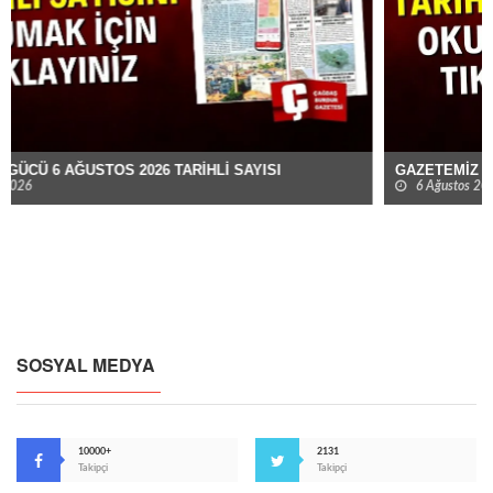
GAZETEMİZ 6 AĞUSTOS 2026 TARİHLİ SAYISI
6 Ağustos 2026
SOSYAL MEDYA
10000+
2131
Takipçi
Takipçi