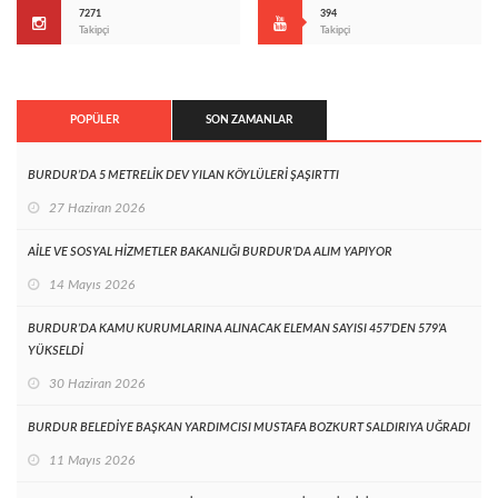
7271
394
Takipçi
Takipçi
POPÜLER
SON ZAMANLAR
BURDUR’DA 5 METRELİK DEV YILAN KÖYLÜLERİ ŞAŞIRTTI
27 Haziran 2026
AİLE VE SOSYAL HİZMETLER BAKANLIĞI BURDUR’DA ALIM YAPIYOR
14 Mayıs 2026
BURDUR’DA KAMU KURUMLARINA ALINACAK ELEMAN SAYISI 457’DEN 579’A
YÜKSELDİ
30 Haziran 2026
BURDUR BELEDİYE BAŞKAN YARDIMCISI MUSTAFA BOZKURT SALDIRIYA UĞRADI
11 Mayıs 2026