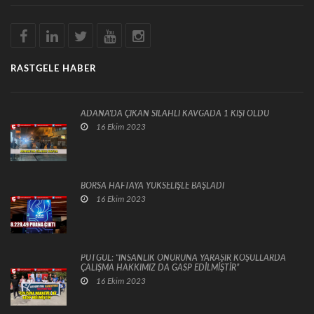
RASTGELE HABER
ADANA'DA ÇIKAN SİLAHLI KAVGADA 1 KİŞİ ÖLDÜ
16 Ekim 2023
BORSA HAFTAYA YÜKSELİŞLE BAŞLADI
16 Ekim 2023
PUTGÜL: “İNSANLIK ONURUNA YARAŞIR KOŞULLARDA
ÇALIŞMA HAKKIMIZ DA GASP EDİLMİŞTİR”
16 Ekim 2023