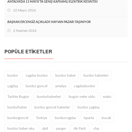
ANTALYA’DA 11 MAYIS’TA GENİŞ KAPSAMLI ELEKTRİK KESİNTİSİ
10 Mayıs 2026
BAŞKAN ERCENGİZ AÇIKLADI! HAYVAN PAZARI TAŞINIYOR
3 Haziran 2026
POPÜLE ETIKETLER
burdur
cagdas burdur
burdur haber
burdur haberleri
çağdaş
burdur güncel
antalya
cagdasburdur
Tarihte Bugün
burdurhaberleri
bugün neler oldu
makü
burdurhaber
burdur güncel haberler
burdur çağdaş
burdurgüncel
Türkiye
burdurcagdas
Isparta
bucak
burdur haber oku
abd
yangın
Ak Parti
chp