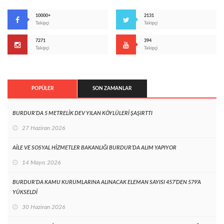
10000+
2131
Takipçi
Takipçi
7271
394
Takipçi
Takipçi
POPÜLER
SON ZAMANLAR
BURDUR’DA 5 METRELİK DEV YILAN KÖYLÜLERİ ŞAŞIRTTI
27 Haziran 2026
AİLE VE SOSYAL HİZMETLER BAKANLIĞI BURDUR’DA ALIM YAPIYOR
14 Mayıs 2026
BURDUR’DA KAMU KURUMLARINA ALINACAK ELEMAN SAYISI 457’DEN 579’A
YÜKSELDİ
30 Haziran 2026