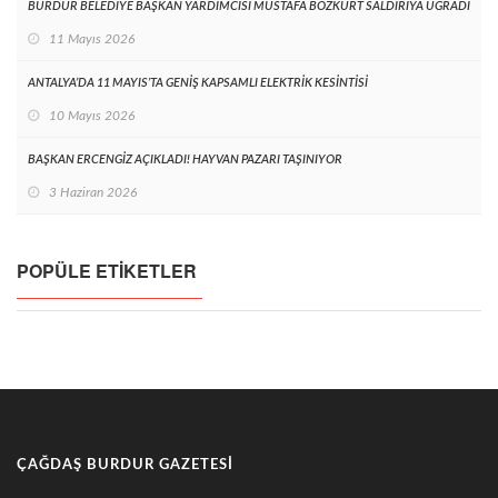
BURDUR BELEDİYE BAŞKAN YARDIMCISI MUSTAFA BOZKURT SALDIRIYA UĞRADI
11 Mayıs 2026
ANTALYA’DA 11 MAYIS’TA GENİŞ KAPSAMLI ELEKTRİK KESİNTİSİ
10 Mayıs 2026
BAŞKAN ERCENGİZ AÇIKLADI! HAYVAN PAZARI TAŞINIYOR
3 Haziran 2026
POPÜLE ETIKETLER
ÇAĞDAŞ BURDUR GAZETESI