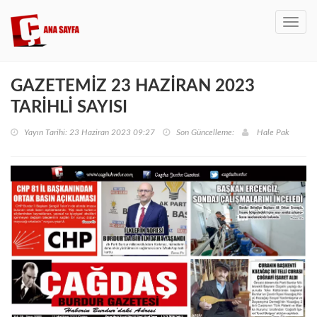
Toggl
navig
GAZETEMİZ 23 HAZİRAN 2023
TARİHLİ SAYISI
Yayın Tarihi: 23 Haziran 2023 09:27
Son Güncelleme:
Hale Pak