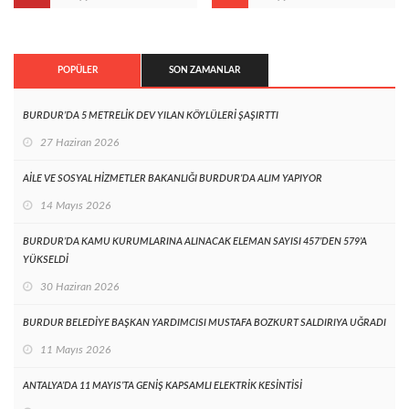
POPÜLER
SON ZAMANLAR
BURDUR’DA 5 METRELİK DEV YILAN KÖYLÜLERİ ŞAŞIRTTI
27 Haziran 2026
AİLE VE SOSYAL HİZMETLER BAKANLIĞI BURDUR’DA ALIM YAPIYOR
14 Mayıs 2026
BURDUR’DA KAMU KURUMLARINA ALINACAK ELEMAN SAYISI 457’DEN 579’A
YÜKSELDİ
30 Haziran 2026
BURDUR BELEDİYE BAŞKAN YARDIMCISI MUSTAFA BOZKURT SALDIRIYA UĞRADI
11 Mayıs 2026
ANTALYA’DA 11 MAYIS’TA GENİŞ KAPSAMLI ELEKTRİK KESİNTİSİ