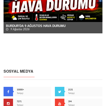
BURDUR'DA 9 AĞUSTOS HAVA DURUMU
9 Ağustos 2026
SOSYAL MEDYA
10000+
2131
Takipçi
Takipçi
7271
394
Takipçi
Takipçi