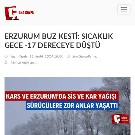
Toggl
navig
ERZURUM BUZ KESTİ: SICAKLIK
GECE -17 DERECEYE DÜŞTÜ
Yayın Tarihi: 11 Aralık 2024 18:00
Son Güncelleme:
Melisa Adınısever