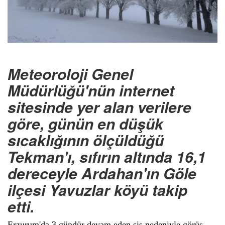
Meteoroloji Genel
Müdürlüğü'nün internet
sitesinde yer alan verilere
göre, günün en düşük
sıcaklığının ölçüldüğü
Tekman'ı, sıfırın altında 16,1
dereceyle Ardahan'ın Göle
ilçesi Yavuzlar köyü takip
etti.
Erzurum'da 3 gündür devam eden sis nedeniyle görüş