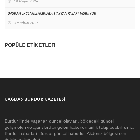
10 Mayıs 2026
BAŞKAN ERCENGİZ AÇIKLADI! HAYVAN PAZARI TAŞINIYOR
3 Haziran 2026
POPÜLE ETIKETLER
ÇAĞDAŞ BURDUR GAZETESI
Burdur ilinde yaşanan güncel olayları, bölgedeki güncel
gelişmeleri ve ajanslardan gelen haberleri anlık takip edebilirsiniz.
Burdur haberleri. Burdur güncel haberler. Akdeniz bölgesi son
dakika gelişmeleri.