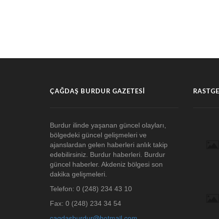
ÇAĞDAŞ BURDUR GAZETESI
RASTGE
Burdur ilinde yaşanan güncel olayları,
bölgedeki güncel gelişmeleri ve
ajanslardan gelen haberleri anlık takip
edebilirsiniz. Burdur haberleri. Burdur
güncel haberler. Akdeniz bölgesi son
dakika gelişmeleri.
Telefon: 0 (248) 234 43 10
Fax: 0 (248) 234 34 54
cagdasburdur@hotmail.com