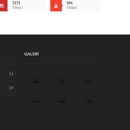
7271
394
Takipçi
Takipçi
GALERI
11
19