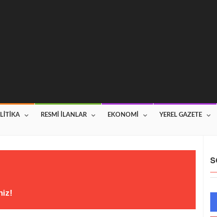
LİTİKA
RESMİ İLANLAR
EKONOMİ
YEREL GAZETE
S
niz!