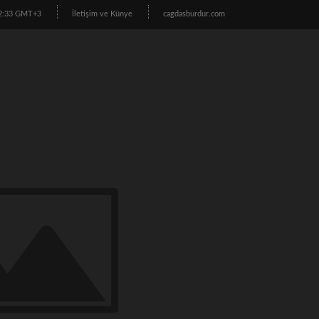
22:33 GMT+3
İletişim ve Künye
cagdasburdur.com