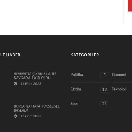
LE HABER
KATEGORILER
ADANA'DA ÇIKAN SİLAHLI
Politika
Ekonomi
5
KAVGADA 1 KİŞİ ÖLDÜ
16 Ekim 2023
Eğitim
Teknoloji
13
Spor
21
BORSA HAFTAYA YÜKSELİŞLE
BAŞLADI
16 Ekim 2023