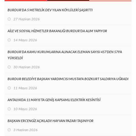
BURDUR’DA 5 METRELİK DEV YILAN KÖYLÜLERİ ŞAŞIRTTI
27 Haziran 2026
AİLE VE SOSYAL HİZMETLER BAKANLIĞI BURDUR’DA ALIM YAPIYOR
14 Mayıs 2026
BURDUR’DA KAMU KURUMLARINA ALINACAK ELEMAN SAYISI 457’DEN 579’A
YÜKSELDİ
30 Haziran 2026
BURDUR BELEDİYE BAŞKAN YARDIMCISI MUSTAFA BOZKURT SALDIRIYA UĞRADI
11 Mayıs 2026
ANTALYA’DA 11 MAYIS’TA GENİŞ KAPSAMLI ELEKTRİK KESİNTİSİ
10 Mayıs 2026
BAŞKAN ERCENGİZ AÇIKLADI! HAYVAN PAZARI TAŞINIYOR
3 Haziran 2026