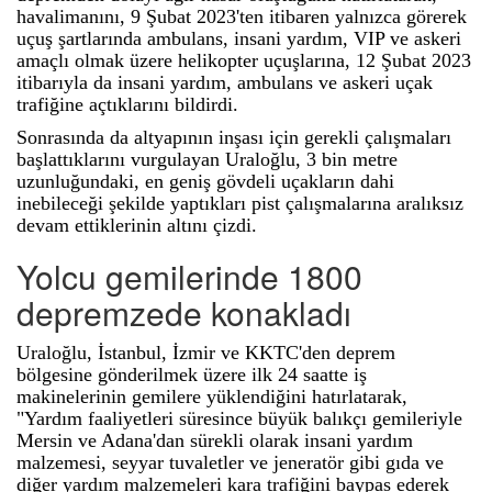
havalimanını, 9 Şubat 2023'ten itibaren yalnızca görerek
uçuş şartlarında ambulans, insani yardım, VIP ve askeri
amaçlı olmak üzere helikopter uçuşlarına, 12 Şubat 2023
itibarıyla da insani yardım, ambulans ve askeri uçak
trafiğine açtıklarını bildirdi.
Sonrasında da altyapının inşası için gerekli çalışmaları
başlattıklarını vurgulayan Uraloğlu, 3 bin metre
uzunluğundaki, en geniş gövdeli uçakların dahi
inebileceği şekilde yaptıkları pist çalışmalarına aralıksız
devam ettiklerinin altını çizdi.
Yolcu gemilerinde 1800
depremzede konakladı
Uraloğlu, İstanbul, İzmir ve KKTC'den deprem
bölgesine gönderilmek üzere ilk 24 saatte iş
makinelerinin gemilere yüklendiğini hatırlatarak,
"Yardım faaliyetleri süresince büyük balıkçı gemileriyle
Mersin ve Adana'dan sürekli olarak insani yardım
malzemesi, seyyar tuvaletler ve jeneratör gibi gıda ve
diğer yardım malzemeleri kara trafiğini baypas ederek