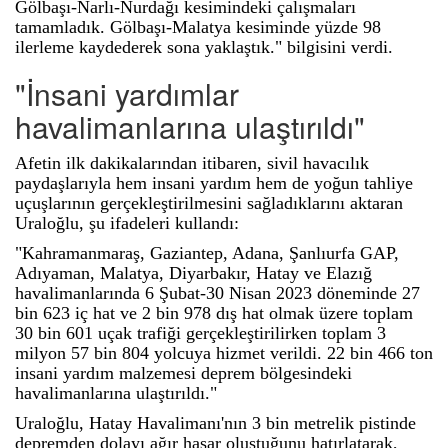
Gölbaşı-Narlı-Nurdağı kesimindeki çalışmaları
tamamladık. Gölbaşı-Malatya kesiminde yüzde 98
ilerleme kaydederek sona yaklaştık." bilgisini verdi.
"İnsani yardımlar
havalimanlarına ulaştırıldı"
Afetin ilk dakikalarından itibaren, sivil havacılık
paydaşlarıyla hem insani yardım hem de yoğun tahliye
uçuşlarının gerçekleştirilmesini sağladıklarını aktaran
Uraloğlu, şu ifadeleri kullandı:
"Kahramanmaraş, Gaziantep, Adana, Şanlıurfa GAP,
Adıyaman, Malatya, Diyarbakır, Hatay ve Elazığ
havalimanlarında 6 Şubat-30 Nisan 2023 döneminde 27
bin 623 iç hat ve 2 bin 978 dış hat olmak üzere toplam
30 bin 601 uçak trafiği gerçekleştirilirken toplam 3
milyon 57 bin 804 yolcuya hizmet verildi. 22 bin 466 ton
insani yardım malzemesi deprem bölgesindeki
havalimanlarına ulaştırıldı."
Uraloğlu, Hatay Havalimanı'nın 3 bin metrelik pistinde
depremden dolayı ağır hasar oluştuğunu hatırlatarak,