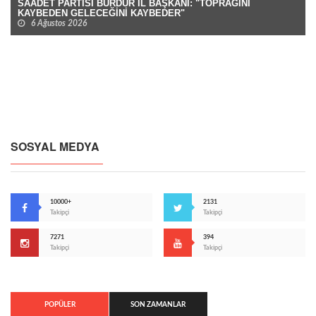
SAADET PARTİSİ BURDUR İL BAŞKANI: "TOPRAĞINI
KAYBEDEN GELECEĞİNİ KAYBEDER"
6 Ağustos 2026
SOSYAL MEDYA
10000+
2131
Takipçi
Takipçi
7271
394
Takipçi
Takipçi
POPÜLER
SON ZAMANLAR