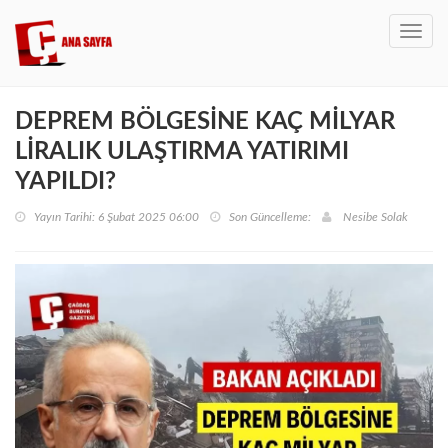
Toggl
navig
DEPREM BÖLGESİNE KAÇ MİLYAR
LİRALIK ULAŞTIRMA YATIRIMI
YAPILDI?
Yayın Tarihi: 6 Şubat 2025 06:00
Son Güncelleme:
Nesibe Solak