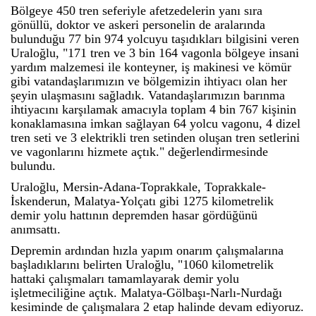
Bölgeye 450 tren seferiyle afetzedelerin yanı sıra
gönüllü, doktor ve askeri personelin de aralarında
bulunduğu 77 bin 974 yolcuyu taşıdıkları bilgisini veren
Uraloğlu, "171 tren ve 3 bin 164 vagonla bölgeye insani
yardım malzemesi ile konteyner, iş makinesi ve kömür
gibi vatandaşlarımızın ve bölgemizin ihtiyacı olan her
şeyin ulaşmasını sağladık. Vatandaşlarımızın barınma
ihtiyacını karşılamak amacıyla toplam 4 bin 767 kişinin
konaklamasına imkan sağlayan 64 yolcu vagonu, 4 dizel
tren seti ve 3 elektrikli tren setinden oluşan tren setlerini
ve vagonlarını hizmete açtık." değerlendirmesinde
bulundu.
Uraloğlu, Mersin-Adana-Toprakkale, Toprakkale-
İskenderun, Malatya-Yolçatı gibi 1275 kilometrelik
demir yolu hattının depremden hasar gördüğünü
anımsattı.
Depremin ardından hızla yapım onarım çalışmalarına
başladıklarını belirten Uraloğlu, "1060 kilometrelik
hattaki çalışmaları tamamlayarak demir yolu
işletmeciliğine açtık. Malatya-Gölbaşı-Narlı-Nurdağı
kesiminde de çalışmalara 2 etap halinde devam ediyoruz.