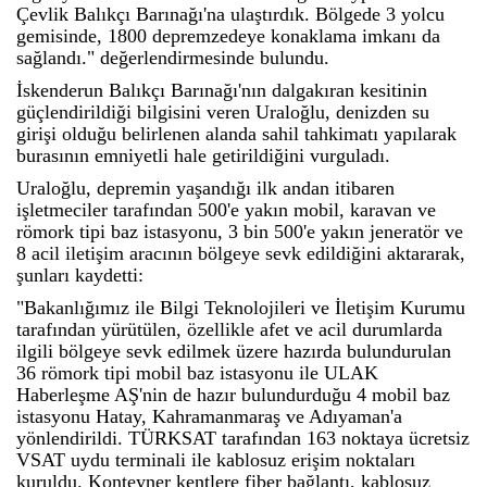
Çevlik Balıkçı Barınağı'na ulaştırdık. Bölgede 3 yolcu
gemisinde, 1800 depremzedeye konaklama imkanı da
sağlandı." değerlendirmesinde bulundu.
İskenderun Balıkçı Barınağı'nın dalgakıran kesitinin
güçlendirildiği bilgisini veren Uraloğlu, denizden su
girişi olduğu belirlenen alanda sahil tahkimatı yapılarak
burasının emniyetli hale getirildiğini vurguladı.
Uraloğlu, depremin yaşandığı ilk andan itibaren
işletmeciler tarafından 500'e yakın mobil, karavan ve
römork tipi baz istasyonu, 3 bin 500'e yakın jeneratör ve
8 acil iletişim aracının bölgeye sevk edildiğini aktararak,
şunları kaydetti:
"Bakanlığımız ile Bilgi Teknolojileri ve İletişim Kurumu
tarafından yürütülen, özellikle afet ve acil durumlarda
ilgili bölgeye sevk edilmek üzere hazırda bulundurulan
36 römork tipi mobil baz istasyonu ile ULAK
Haberleşme AŞ'nin de hazır bulundurduğu 4 mobil baz
istasyonu Hatay, Kahramanmaraş ve Adıyaman'a
yönlendirildi. TÜRKSAT tarafından 163 noktaya ücretsiz
VSAT uydu terminali ile kablosuz erişim noktaları
kuruldu. Konteyner kentlere fiber bağlantı, kablosuz