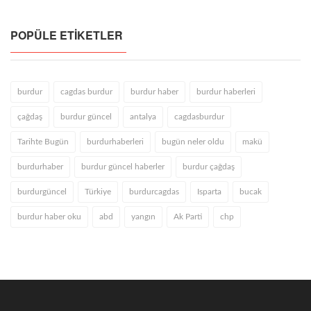
POPÜLE ETIKETLER
burdur
cagdas burdur
burdur haber
burdur haberleri
çağdaş
burdur güncel
antalya
cagdasburdur
Tarihte Bugün
burdurhaberleri
bugün neler oldu
makü
burdurhaber
burdur güncel haberler
burdur çağdaş
burdurgüncel
Türkiye
burdurcagdas
Isparta
bucak
burdur haber oku
abd
yangın
Ak Parti
chp