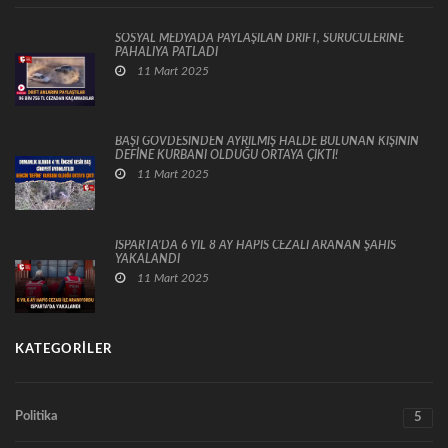
SOSYAL MEDYADA PAYLAŞILAN DRİFT, SÜRÜCÜLERİNE
PAHALIYA PATLADI
11 Mart 2025
BAŞI GÖVDESİNDEN AYRILMIŞ HALDE BULUNAN KİŞİNİN
DEFİNE KURBANI OLDUĞU ORTAYA ÇIKTI!
11 Mart 2025
ISPARTA’DA 6 YIL 8 AY HAPİS CEZALI ARANAN ŞAHIS
YAKALANDI
11 Mart 2025
KATEGORILER
Politika
5