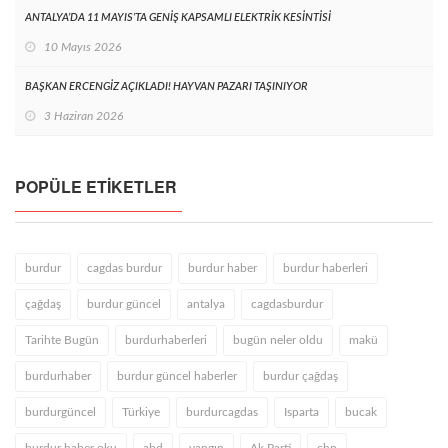
ANTALYA’DA 11 MAYIS’TA GENİŞ KAPSAMLI ELEKTRİK KESİNTİSİ
10 Mayıs 2026
BAŞKAN ERCENGİZ AÇIKLADI! HAYVAN PAZARI TAŞINIYOR
3 Haziran 2026
POPÜLE ETIKETLER
burdur
cagdas burdur
burdur haber
burdur haberleri
çağdaş
burdur güncel
antalya
cagdasburdur
Tarihte Bugün
burdurhaberleri
bugün neler oldu
makü
burdurhaber
burdur güncel haberler
burdur çağdaş
burdurgüncel
Türkiye
burdurcagdas
Isparta
bucak
burdur haber oku
abd
yangın
Ak Parti
chp