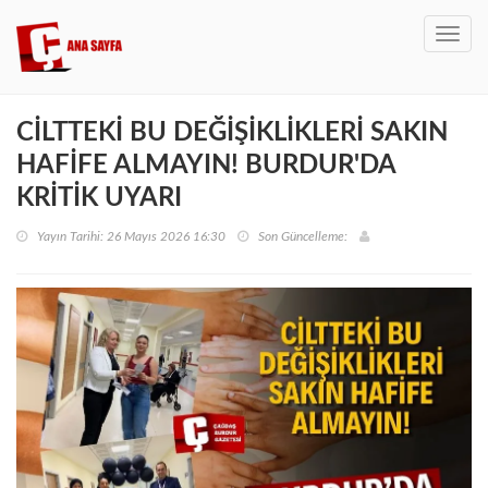
Toggl
navig
CİLTTEKİ BU DEĞİŞİKLİKLERİ SAKIN
HAFİFE ALMAYIN! BURDUR'DA
KRİTİK UYARI
Yayın Tarihi: 26 Mayıs 2026 16:30
Son Güncelleme: