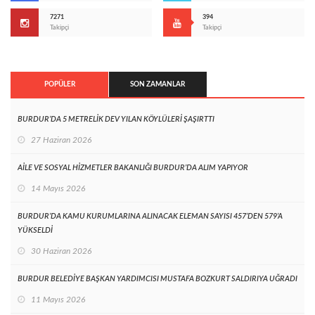
7271
394
Takipçi
Takipçi
POPÜLER
SON ZAMANLAR
BURDUR’DA 5 METRELİK DEV YILAN KÖYLÜLERİ ŞAŞIRTTI
27 Haziran 2026
AİLE VE SOSYAL HİZMETLER BAKANLIĞI BURDUR’DA ALIM YAPIYOR
14 Mayıs 2026
BURDUR’DA KAMU KURUMLARINA ALINACAK ELEMAN SAYISI 457’DEN 579’A
YÜKSELDİ
30 Haziran 2026
BURDUR BELEDİYE BAŞKAN YARDIMCISI MUSTAFA BOZKURT SALDIRIYA UĞRADI
11 Mayıs 2026