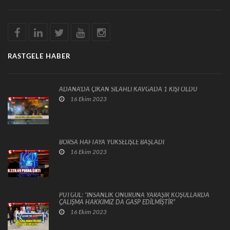
RASTGELE HABER
ADANA'DA ÇIKAN SİLAHLI KAVGADA 1 KİŞİ ÖLDÜ
16 Ekim 2023
BORSA HAFTAYA YÜKSELİŞLE BAŞLADI
16 Ekim 2023
PUTGÜL: “İNSANLIK ONURUNA YARAŞIR KOŞULLARDA
ÇALIŞMA HAKKIMIZ DA GASP EDİLMİŞTİR”
16 Ekim 2023