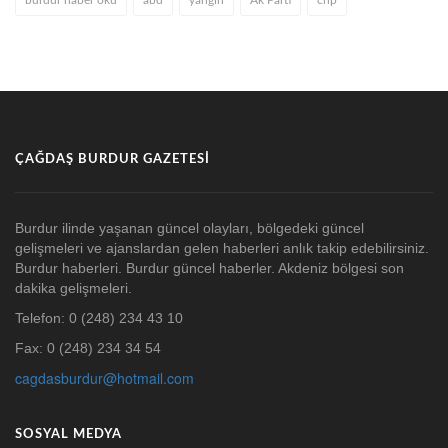
ÇAĞDAŞ BURDUR GAZETESI
Burdur ilinde yaşanan güncel olayları, bölgedeki güncel
gelişmeleri ve ajanslardan gelen haberleri anlık takip edebilirsiniz.
Burdur haberleri. Burdur güncel haberler. Akdeniz bölgesi son
dakika gelişmeleri.
Telefon: 0 (248) 234 43 10
Fax: 0 (248) 234 34 54
cagdasburdur@hotmail.com
SOSYAL MEDYA