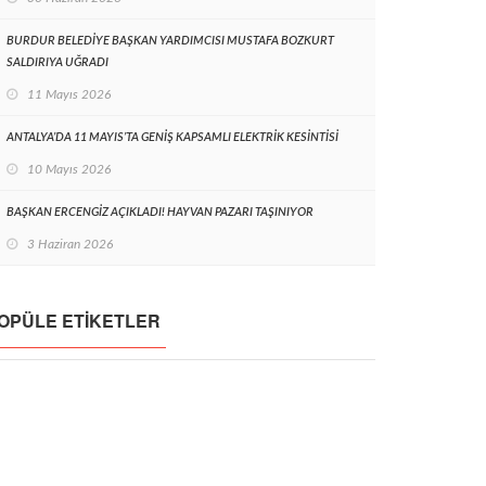
BURDUR BELEDİYE BAŞKAN YARDIMCISI MUSTAFA BOZKURT
SALDIRIYA UĞRADI
11 Mayıs 2026
ANTALYA’DA 11 MAYIS’TA GENİŞ KAPSAMLI ELEKTRİK KESİNTİSİ
10 Mayıs 2026
BAŞKAN ERCENGİZ AÇIKLADI! HAYVAN PAZARI TAŞINIYOR
3 Haziran 2026
OPÜLE ETIKETLER