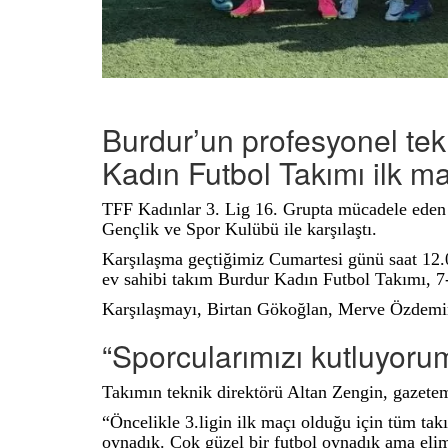
Burdur’un profesyonel tek
Kadın Futbol Takımı ilk m
TFF Kadınlar 3. Lig 16. Grupta mücadele eden
Gençlik ve Spor Kulübü ile karşılaştı.
Karşılaşma geçtiğimiz Cumartesi günü saat 12.
ev sahibi takım Burdur Kadın Futbol Takımı, 7-
Karşılaşmayı, Birtan Gökoğlan, Merve Özdemir
“Sporcularımızı kutluyoru
Takımın teknik direktörü Altan Zengin, gazetemi
“Öncelikle 3.ligin ilk maçı olduğu için tüm takı
oynadık. Çok güzel bir futbol oynadık ama elim