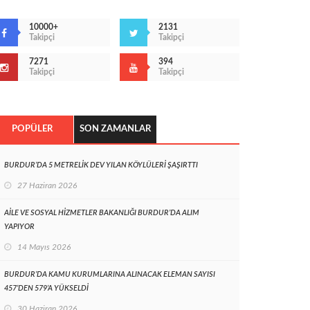
10000+
2131
Takipçi
Takipçi
7271
394
Takipçi
Takipçi
POPÜLER
SON ZAMANLAR
BURDUR’DA 5 METRELİK DEV YILAN KÖYLÜLERİ ŞAŞIRTTI
27 Haziran 2026
AİLE VE SOSYAL HİZMETLER BAKANLIĞI BURDUR’DA ALIM
YAPIYOR
14 Mayıs 2026
BURDUR’DA KAMU KURUMLARINA ALINACAK ELEMAN SAYISI
457’DEN 579’A YÜKSELDİ
30 Haziran 2026