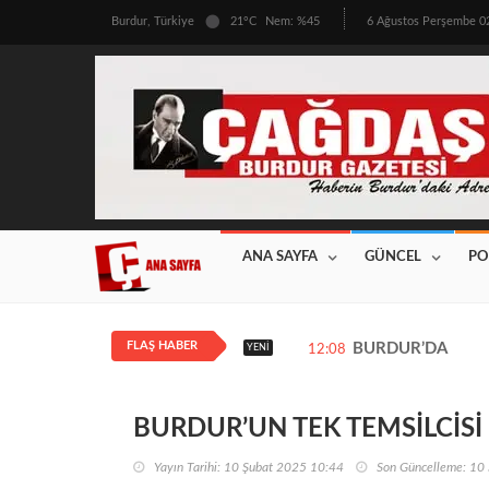
Burdur, Türkiye
21°C
Nem: %45
6 Ağustos Perşembe 
ANA SAYFA
GÜNCEL
PO
FLAŞ HABER
BURDUR’DA ÜRETİ
YENI
12:08
BURDUR’UN TEK TEMSİLCİSİ
Yayın Tarihi: 10 Şubat 2025 10:44
Son Güncelleme: 10