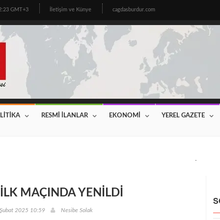
02:23 GMT+3
İletişim ve Künye
cagdasburdur.com
LİTİKA
RESMİ İLANLAR
EKONOMİ
YEREL GAZETE
CİNİN BEKLEDİĞİ HABER GELDİ! 2026 YILI FİYATLAR AÇIKLAN
 İLK MAÇINDA YENİLDİ
S
 Şubat 2025 10:59
Nesibe Solak