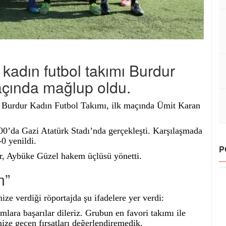
 kadın futbol takımı Burdur
açında mağlup oldu.
 Burdur Kadın Futbol Takımı, ilk maçında Ümit Karan
00’da Gazi Atatürk Stadı’nda gerçekleşti. Karşılaşmada
0 yenildi.
P
, Aybüke Güzel hakem üçlüsü yönetti.
m”
ze verdiği röportajda şu ifadelere yer verdi:
mlara başarılar dileriz. Grubun en favori takımı ile
ize geçen fırsatları değerlendiremedik.