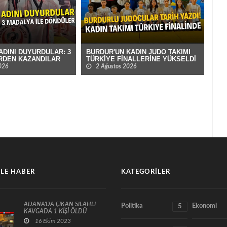
ADINI DUYURDULAR: 3
BURDUR'UN KADIN JUDO TAKIMI
GÖ
RDEN KAZANDILAR
TÜRKİYE FİNALLERİNE YÜKSELDİ
TÜR
ÖN
026
2 Ağustos 2026
LE HABER
KATEGORILER
ADANA'DA ÇIKAN SİLAHLI
Politika
Ekonomi
5
KAVGADA 1 KİŞİ ÖLDÜ
16 Ekim 2023