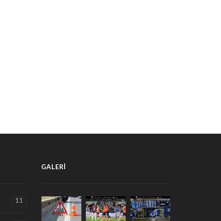
SPORSEVERLER DİKKAT!
LHİSARLI SPORCULARDAN
BURDUR’DA ÖDÜLLÜ PLAJ
KİYE ŞAMPİYONALARINDA
VOLEYBOLU TURNUVASI
EMLİ DERECELER
DÜZENLENİYOR
30 Temmuz 2026
29 Temmuz 2026
GALERI
11