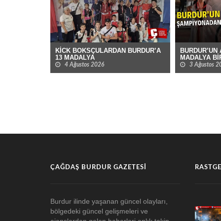
KİCK BOKSÇULARDAN BURDUR’A
BURDUR’UN 
13 MADALYA
MADALYA Bİ
4 Ağustos 2026
3 Ağustos 2
ÇAĞDAŞ BURDUR GAZETESI
RASTGE
Burdur ilinde yaşanan güncel olayları,
bölgedeki güncel gelişmeleri ve