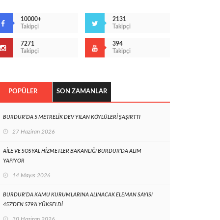
10000+
2131
Takipçi
Takipçi
7271
394
Takipçi
Takipçi
POPÜLER
SON ZAMANLAR
BURDUR’DA 5 METRELİK DEV YILAN KÖYLÜLERİ ŞAŞIRTTI
27 Haziran 2026
AİLE VE SOSYAL HİZMETLER BAKANLIĞI BURDUR’DA ALIM
YAPIYOR
14 Mayıs 2026
BURDUR’DA KAMU KURUMLARINA ALINACAK ELEMAN SAYISI
457’DEN 579’A YÜKSELDİ
30 Haziran 2026