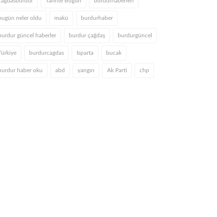
cagdasburdur
Tarihte Bugün
burdurhaberleri
bugün neler oldu
makü
burdurhaber
burdur güncel haberler
burdur çağdaş
burdurgüncel
Türkiye
burdurcagdas
Isparta
bucak
burdur haber oku
abd
yangın
Ak Parti
chp