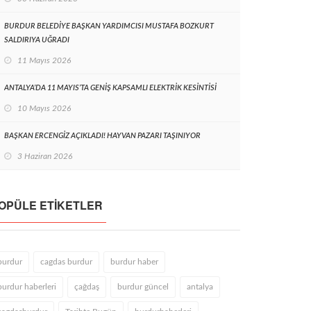
BURDUR BELEDİYE BAŞKAN YARDIMCISI MUSTAFA BOZKURT
SALDIRIYA UĞRADI
11 Mayıs 2026
ANTALYA’DA 11 MAYIS’TA GENİŞ KAPSAMLI ELEKTRİK KESİNTİSİ
10 Mayıs 2026
BAŞKAN ERCENGİZ AÇIKLADI! HAYVAN PAZARI TAŞINIYOR
3 Haziran 2026
OPÜLE ETIKETLER
burdur
cagdas burdur
burdur haber
burdur haberleri
çağdaş
burdur güncel
antalya