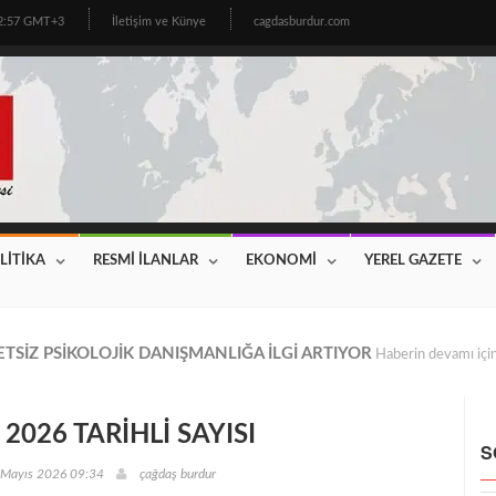
22:57 GMT+3
İletişim ve Künye
cagdasburdur.com
LİTİKA
RESMİ İLANLAR
EKONOMİ
YEREL GAZETE
CİNİN BEKLEDİĞİ HABER GELDİ! 2026 YILI FİYATLAR AÇIKLAN
026 TARİHLİ SAYISI
S
 Mayıs 2026 09:34
çağdaş burdur