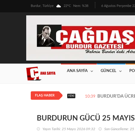
Burdur, Türkiye
22°C
Nem: %38
6 Ağustos Perşembe 
ANA SAYFA
GÜNCEL
PO
FLAŞ HABER
BURDUR’DA ÜRETİ
YENI
12:08
BURDURUN GÜCÜ 25 MAYIS 2
Yayın Tarihi: 25 Mayıs 2026 09:32
Son Güncelleme: 25