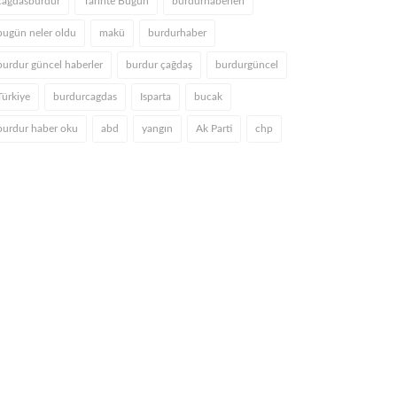
cagdasburdur
Tarihte Bugün
burdurhaberleri
bugün neler oldu
makü
burdurhaber
burdur güncel haberler
burdur çağdaş
burdurgüncel
Türkiye
burdurcagdas
Isparta
bucak
burdur haber oku
abd
yangın
Ak Parti
chp