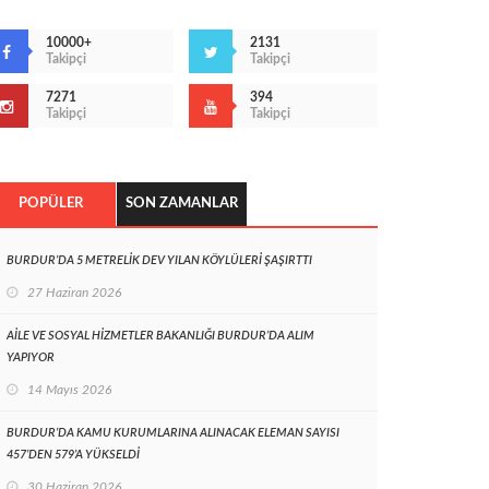
10000+
2131
Takipçi
Takipçi
7271
394
Takipçi
Takipçi
POPÜLER
SON ZAMANLAR
BURDUR’DA 5 METRELİK DEV YILAN KÖYLÜLERİ ŞAŞIRTTI
27 Haziran 2026
AİLE VE SOSYAL HİZMETLER BAKANLIĞI BURDUR’DA ALIM
YAPIYOR
14 Mayıs 2026
BURDUR’DA KAMU KURUMLARINA ALINACAK ELEMAN SAYISI
457’DEN 579’A YÜKSELDİ
30 Haziran 2026