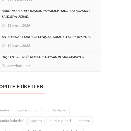
BURDUR BELEDİYE BAŞKAN YARDIMCISI MUSTAFA BOZKURT
SALDIRIYA UĞRADI
11 Mayıs 2026
ANTALYA’DA 11 MAYIS’TA GENİŞ KAPSAMLI ELEKTRİK KESİNTİSİ
10 Mayıs 2026
BAŞKAN ERCENGİZ AÇIKLADI! HAYVAN PAZARI TAŞINIYOR
3 Haziran 2026
OPÜLE ETIKETLER
burdur
cagdas burdur
burdur haber
burdur haberleri
çağdaş
burdur güncel
antalya