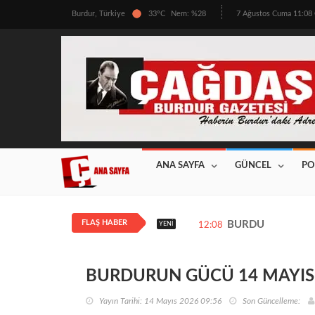
Burdur, Türkiye
33°C
Nem: %28
7 Ağustos Cuma 11:0
ANA SAYFA
GÜNCEL
PO
FLAŞ HABER
BURDUR’DA ÜRETİ
YENI
12:08
BURDURUN GÜCÜ 14 MAYIS 2
Yayın Tarihi: 14 Mayıs 2026 09:56
Son Güncelleme: