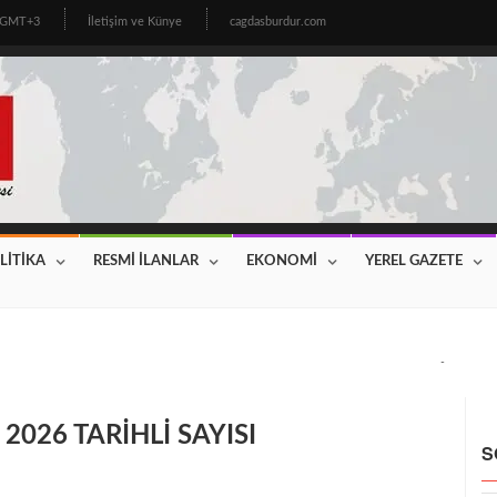
8 GMT+3
İletişim ve Künye
cagdasburdur.com
LİTİKA
RESMİ İLANLAR
EKONOMİ
YEREL GAZETE
CİNİN BEKLEDİĞİ HABER GELDİ! 2026 YILI FİYATLAR AÇIKLAN
026 TARİHLİ SAYISI
S