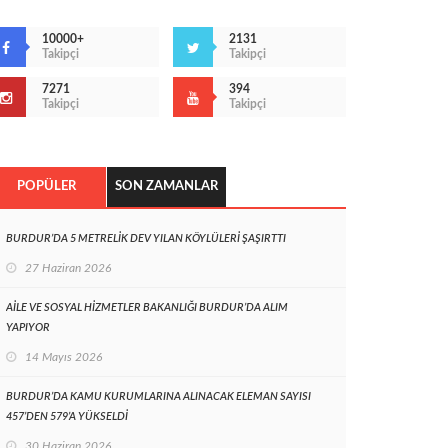
10000+
2131
Takipçi
Takipçi
7271
394
Takipçi
Takipçi
POPÜLER
SON ZAMANLAR
BURDUR’DA 5 METRELİK DEV YILAN KÖYLÜLERİ ŞAŞIRTTI
27 Haziran 2026
AİLE VE SOSYAL HİZMETLER BAKANLIĞI BURDUR’DA ALIM
YAPIYOR
14 Mayıs 2026
BURDUR’DA KAMU KURUMLARINA ALINACAK ELEMAN SAYISI
457’DEN 579’A YÜKSELDİ
30 Haziran 2026