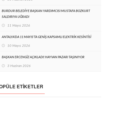
BURDUR BELEDİYE BAŞKAN YARDIMCISI MUSTAFA BOZKURT
SALDIRIYA UĞRADI
11 Mayıs 2026
ANTALYA’DA 11 MAYIS’TA GENİŞ KAPSAMLI ELEKTRİK KESİNTİSİ
10 Mayıs 2026
BAŞKAN ERCENGİZ AÇIKLADI! HAYVAN PAZARI TAŞINIYOR
3 Haziran 2026
OPÜLE ETIKETLER