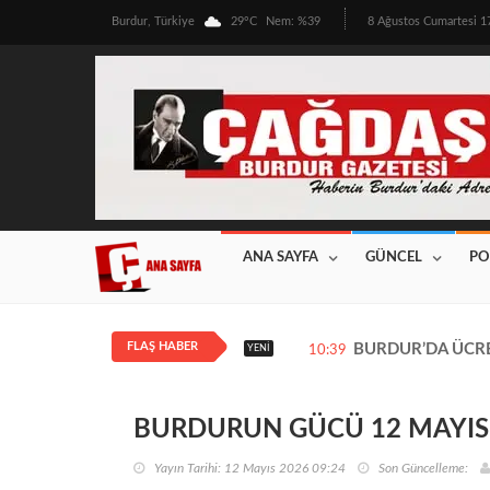
Burdur, Türkiye
29°C
Nem: %39
8 Ağustos Cumartesi 
ANA SAYFA
GÜNCEL
PO
FLAŞ HABER
BURDUR’DA ÜRETİ
YENI
12:08
BURDURUN GÜCÜ 12 MAYIS 2
Yayın Tarihi: 12 Mayıs 2026 09:24
Son Güncelleme: