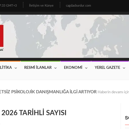
17:33 GMT+3
İletişim ve Künye
cagdasburdur.com
LİTİKA
RESMİ İLANLAR
EKONOMİ
YEREL GAZETE
CİNİN BEKLEDİĞİ HABER GELDİ! 2026 YILI FİYATLAR AÇIKLAN
026 TARİHLİ SAYISI
S