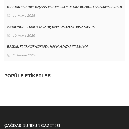
BURDUR BELEDİYE BAŞKAN YARDIMCISI MUSTAFA BOZKURT SALDIRIYA UĞRADI
11 Mayıs 2026
ANTALYA’DA 11 MAYIS’TA GENİŞ KAPSAMLI ELEKTRİK KESİNTİSİ
10 Mayıs 2026
BAŞKAN ERCENGİZ AÇIKLADI! HAYVAN PAZARI TAŞINIYOR
3 Haziran 2026
POPÜLE ETIKETLER
ÇAĞDAŞ BURDUR GAZETESI