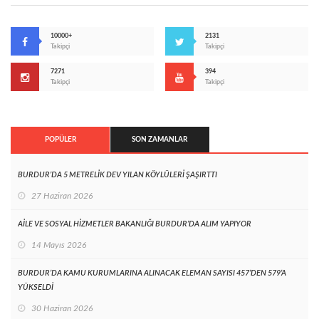
10000+
2131
Takipçi
Takipçi
7271
394
Takipçi
Takipçi
POPÜLER
SON ZAMANLAR
BURDUR’DA 5 METRELİK DEV YILAN KÖYLÜLERİ ŞAŞIRTTI
27 Haziran 2026
AİLE VE SOSYAL HİZMETLER BAKANLIĞI BURDUR’DA ALIM YAPIYOR
14 Mayıs 2026
BURDUR’DA KAMU KURUMLARINA ALINACAK ELEMAN SAYISI 457’DEN 579’A
YÜKSELDİ
30 Haziran 2026