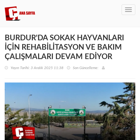
Toggl
navig
BURDUR'DA SOKAK HAYVANLARI
İÇİN REHABİLİTASYON VE BAKIM
ÇALIŞMALARI DEVAM EDİYOR
Yayın Tarihi: 3 Aralık 2025 11:38
Son Güncelleme: