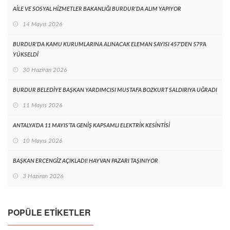
AİLE VE SOSYAL HİZMETLER BAKANLIĞI BURDUR’DA ALIM YAPIYOR
14 Mayıs 2026
BURDUR’DA KAMU KURUMLARINA ALINACAK ELEMAN SAYISI 457’DEN 579’A
YÜKSELDİ
30 Haziran 2026
BURDUR BELEDİYE BAŞKAN YARDIMCISI MUSTAFA BOZKURT SALDIRIYA UĞRADI
11 Mayıs 2026
ANTALYA’DA 11 MAYIS’TA GENİŞ KAPSAMLI ELEKTRİK KESİNTİSİ
10 Mayıs 2026
BAŞKAN ERCENGİZ AÇIKLADI! HAYVAN PAZARI TAŞINIYOR
3 Haziran 2026
POPÜLE ETIKETLER