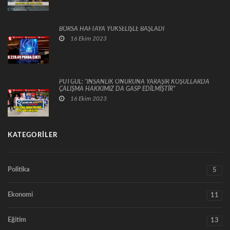
BORSA HAFTAYA YÜKSELİŞLE BAŞLADI
16 Ekim 2023
PUTGÜL: “İNSANLIK ONURUNA YARAŞIR KOŞULLARDA
ÇALIŞMA HAKKIMIZ DA GASP EDİLMİŞTİR”
16 Ekim 2023
KATEGORILER
Politika
5
Ekonomi
11
Eğitim
13