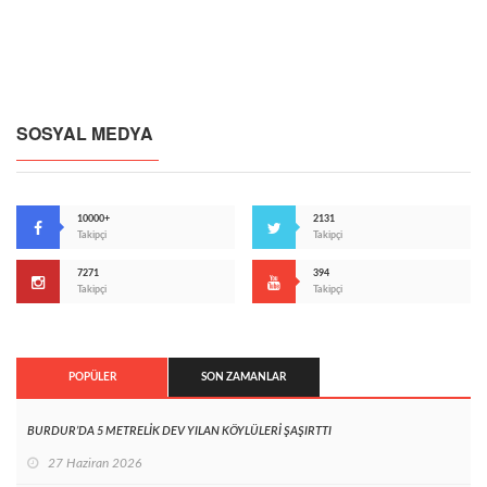
SOSYAL MEDYA
10000+
2131
Takipçi
Takipçi
7271
394
Takipçi
Takipçi
POPÜLER
SON ZAMANLAR
BURDUR’DA 5 METRELİK DEV YILAN KÖYLÜLERİ ŞAŞIRTTI
27 Haziran 2026