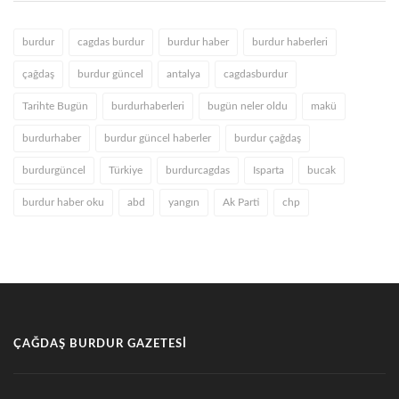
burdur
cagdas burdur
burdur haber
burdur haberleri
çağdaş
burdur güncel
antalya
cagdasburdur
Tarihte Bugün
burdurhaberleri
bugün neler oldu
makü
burdurhaber
burdur güncel haberler
burdur çağdaş
burdurgüncel
Türkiye
burdurcagdas
Isparta
bucak
burdur haber oku
abd
yangın
Ak Parti
chp
ÇAĞDAŞ BURDUR GAZETESI