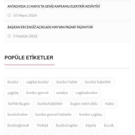
ANTALYA’DA 11 MAYIS’TA GENİŞ KAPSAMLI ELEKTRİK KESİNTİSİ
10 Mayıs 2026
BAŞKAN ERCENGİZ AÇIKLADI! HAYVAN PAZARI TAŞINIYOR
3 Haziran 2026
POPÜLE ETIKETLER
burdur
cagdas burdur
burdur haber
burdur haberleri
çağdaş
burdur güncel
antalya
cagdasburdur
Tarihte Bugün
burdurhaberleri
bugün neler oldu
makü
burdurhaber
burdur güncel haberler
burdur çağdaş
burdurgüncel
Türkiye
burdurcagdas
Isparta
bucak