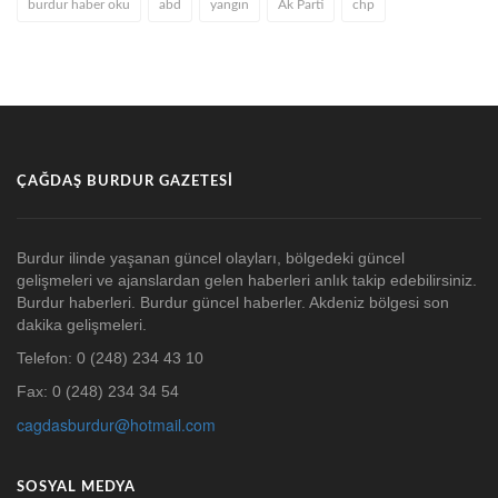
burdur haber oku
abd
yangın
Ak Parti
chp
ÇAĞDAŞ BURDUR GAZETESI
Burdur ilinde yaşanan güncel olayları, bölgedeki güncel
gelişmeleri ve ajanslardan gelen haberleri anlık takip edebilirsiniz.
Burdur haberleri. Burdur güncel haberler. Akdeniz bölgesi son
dakika gelişmeleri.
Telefon: 0 (248) 234 43 10
Fax: 0 (248) 234 34 54
cagdasburdur@hotmail.com
SOSYAL MEDYA