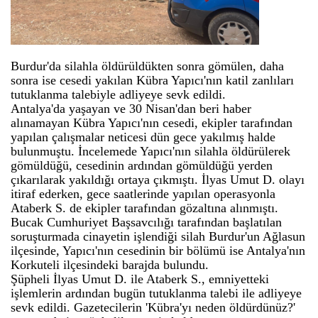
Burdur'da silahla öldürüldükten sonra gömülen, daha
sonra ise cesedi yakılan Kübra Yapıcı'nın katil zanlıları
tutuklanma talebiyle adliyeye sevk edildi.
Antalya'da yaşayan ve 30 Nisan'dan beri haber
alınamayan Kübra Yapıcı'nın cesedi, ekipler tarafından
yapılan çalışmalar neticesi dün gece yakılmış halde
bulunmuştu. İncelemede Yapıcı'nın silahla öldürülerek
gömüldüğü, cesedinin ardından gömüldüğü yerden
çıkarılarak yakıldığı ortaya çıkmıştı. İlyas Umut D. olayı
itiraf ederken, gece saatlerinde yapılan operasyonla
Ataberk S. de ekipler tarafından gözaltına alınmıştı.
Bucak Cumhuriyet Başsavcılığı tarafından başlatılan
soruşturmada cinayetin işlendiği silah Burdur'un Ağlasun
ilçesinde, Yapıcı'nın cesedinin bir bölümü ise Antalya'nın
Korkuteli ilçesindeki barajda bulundu.
Şüpheli İlyas Umut D. ile Ataberk S., emniyetteki
işlemlerin ardından bugün tutuklanma talebi ile adliyeye
sevk edildi. Gazetecilerin 'Kübra'yı neden öldürdünüz?'