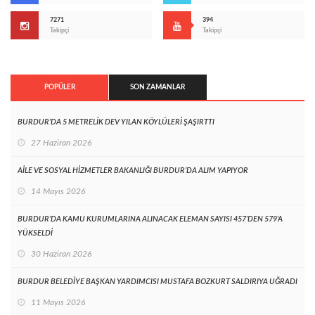
7271
394
Takipçi
Takipçi
POPÜLER
SON ZAMANLAR
BURDUR’DA 5 METRELİK DEV YILAN KÖYLÜLERİ ŞAŞIRTTI
27 Haziran 2026
AİLE VE SOSYAL HİZMETLER BAKANLIĞI BURDUR’DA ALIM YAPIYOR
14 Mayıs 2026
BURDUR’DA KAMU KURUMLARINA ALINACAK ELEMAN SAYISI 457’DEN 579’A
YÜKSELDİ
30 Haziran 2026
BURDUR BELEDİYE BAŞKAN YARDIMCISI MUSTAFA BOZKURT SALDIRIYA UĞRADI
11 Mayıs 2026