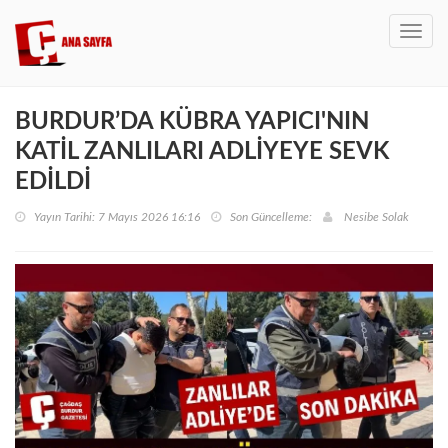
Toggl
navig
BURDUR’DA KÜBRA YAPICI'NIN
KATİL ZANLILARI ADLİYEYE SEVK
EDİLDİ
Yayın Tarihi: 7 Mayıs 2026 16:16
Son Güncelleme:
Nesibe Solak