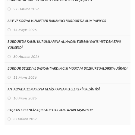
BURDUR’DA 5 METRELİK DEV YILAN KÖYLÜLERİ ŞAŞIRTTI
27 Haziran 2026
AİLE VE SOSYAL HİZMETLER BAKANLIĞI BURDUR’DA ALIM YAPIYOR
14 Mayıs 2026
BURDUR’DA KAMU KURUMLARINA ALINACAK ELEMAN SAYISI 457’DEN 579’A
YÜKSELDİ
30 Haziran 2026
BURDUR BELEDİYE BAŞKAN YARDIMCISI MUSTAFA BOZKURT SALDIRIYA UĞRADI
11 Mayıs 2026
ANTALYA’DA 11 MAYIS’TA GENİŞ KAPSAMLI ELEKTRİK KESİNTİSİ
10 Mayıs 2026
BAŞKAN ERCENGİZ AÇIKLADI! HAYVAN PAZARI TAŞINIYOR
3 Haziran 2026