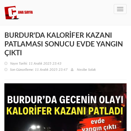
Toggl
navig
BURDUR'DA KALORİFER KAZANI
PATLAMASI SONUCU EVDE YANGIN
ÇIKTI
Yayın Tarihi: 11 Aralık 2025 23:43
Son Güncelleme: 11 Aralık 2025 23:47
Nesibe Solak