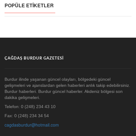
POPÜLE ETIKETLER
ÇAĞDAŞ BURDUR GAZETESI
Burdur ilinde yaşanan güncel olayları, bölgedeki güncel
gelişmeleri ve ajanslardan gelen haberleri anlık takip edebilirsiniz.
Burdur haberleri. Burdur güncel haberler. Akdeniz bölgesi son
dakika gelişmeleri.
Telefon: 0 (248) 234 43 10
Fax: 0 (248) 234 34 54
cagdasburdur@hotmail.com