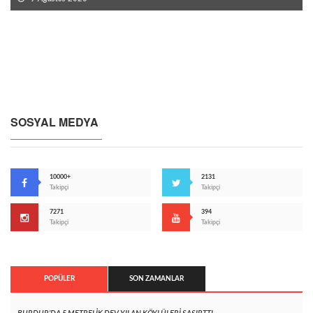
SOSYAL MEDYA
10000+
2131
Takipçi
Takipçi
7271
394
Takipçi
Takipçi
POPÜLER
SON ZAMANLAR