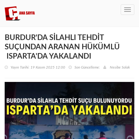
Toggl
navig
BURDUR'DA SİLAHLI TEHDİT
SUÇUNDAN ARANAN HÜKÜMLÜ
ISPARTA'DA YAKALANDI
Yayın Tarihi: 19 Kasım 2025 12:00
Son Güncelleme:
Nesibe Solak