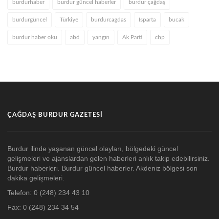
burdurhaber
burdur güncel haberler
burdur çağdaş
burdurgüncel
Türkiye
burdurcagdas
Isparta
bucak
burdur haber oku
abd
yangın
Ak Parti
chp
ÇAĞDAŞ BURDUR GAZETESI
Burdur ilinde yaşanan güncel olayları, bölgedeki güncel
gelişmeleri ve ajanslardan gelen haberleri anlık takip edebilirsiniz.
Burdur haberleri. Burdur güncel haberler. Akdeniz bölgesi son
dakika gelişmeleri.
Telefon: 0 (248) 234 43 10
Fax: 0 (248) 234 34 54