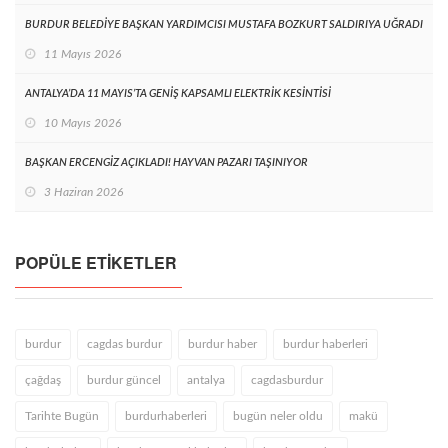
BURDUR BELEDİYE BAŞKAN YARDIMCISI MUSTAFA BOZKURT SALDIRIYA UĞRADI
11 Mayıs 2026
ANTALYA’DA 11 MAYIS’TA GENİŞ KAPSAMLI ELEKTRİK KESİNTİSİ
10 Mayıs 2026
BAŞKAN ERCENGİZ AÇIKLADI! HAYVAN PAZARI TAŞINIYOR
3 Haziran 2026
POPÜLE ETIKETLER
burdur
cagdas burdur
burdur haber
burdur haberleri
çağdaş
burdur güncel
antalya
cagdasburdur
Tarihte Bugün
burdurhaberleri
bugün neler oldu
makü