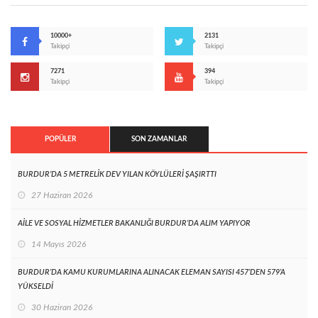
10000+
2131
Takipçi
Takipçi
7271
394
Takipçi
Takipçi
POPÜLER
SON ZAMANLAR
BURDUR’DA 5 METRELİK DEV YILAN KÖYLÜLERİ ŞAŞIRTTI
27 Haziran 2026
AİLE VE SOSYAL HİZMETLER BAKANLIĞI BURDUR’DA ALIM YAPIYOR
14 Mayıs 2026
BURDUR’DA KAMU KURUMLARINA ALINACAK ELEMAN SAYISI 457’DEN 579’A
YÜKSELDİ
30 Haziran 2026