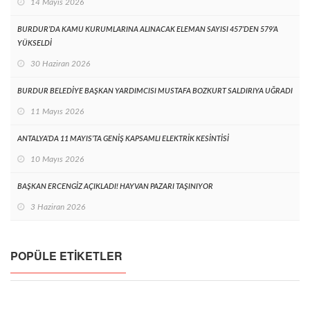
14 Mayıs 2026
BURDUR’DA KAMU KURUMLARINA ALINACAK ELEMAN SAYISI 457’DEN 579’A
YÜKSELDİ
30 Haziran 2026
BURDUR BELEDİYE BAŞKAN YARDIMCISI MUSTAFA BOZKURT SALDIRIYA UĞRADI
11 Mayıs 2026
ANTALYA’DA 11 MAYIS’TA GENİŞ KAPSAMLI ELEKTRİK KESİNTİSİ
10 Mayıs 2026
BAŞKAN ERCENGİZ AÇIKLADI! HAYVAN PAZARI TAŞINIYOR
3 Haziran 2026
POPÜLE ETIKETLER