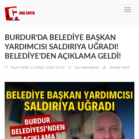
Toggl
navig
BURDUR’DA BELEDİYE BAŞKAN
YARDIMCISI SALDIRIYA UĞRADI!
BELEDİYE’DEN AÇIKLAMA GELDİ!
Yayın Tarihi: 12 Mayıs 2026 14:11
Son Güncelleme:
Nesibe Solak