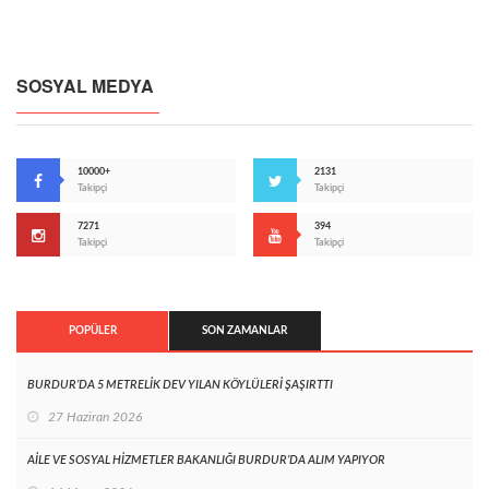
SOSYAL MEDYA
10000+
2131
Takipçi
Takipçi
7271
394
Takipçi
Takipçi
POPÜLER
SON ZAMANLAR
BURDUR’DA 5 METRELİK DEV YILAN KÖYLÜLERİ ŞAŞIRTTI
27 Haziran 2026
AİLE VE SOSYAL HİZMETLER BAKANLIĞI BURDUR’DA ALIM YAPIYOR