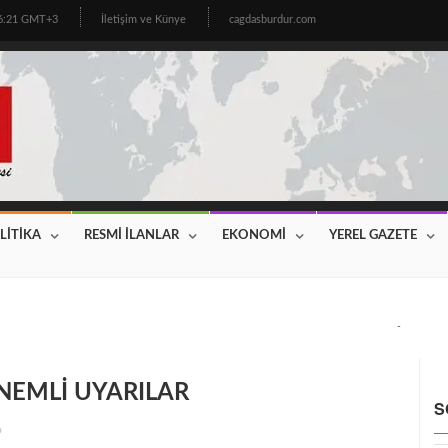
16:21 GMT+3
İletişim ve Künye
cagdasburdur.com
LİTİKA
RESMİ İLANLAR
EKONOMİ
YEREL GAZETE
CİNİN BEKLEDİĞİ HABER GELDİ! 2026 YILI FİYATLAR AÇIKLAN
EMLİ UYARILAR
S