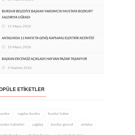
BURDUR BELEDİYE BAŞKAN YARDIMCISI MUSTAFA BOZKURT
SALDIRIYA UĞRADI
11 Mayıs 2026
ANTALYA’DA 11 MAYIS’TA GENİŞ KAPSAMLI ELEKTRİK KESİNTİSİ
10 Mayıs 2026
BAŞKAN ERCENGİZ AÇIKLADI! HAYVAN PAZARI TAŞINIYOR
3 Haziran 2026
OPÜLE ETIKETLER
burdur
cagdas burdur
burdur haber
burdur haberleri
çağdaş
burdur güncel
antalya