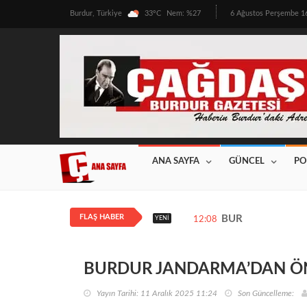
Burdur, Türkiye
33°C
Nem: %27
6 Ağustos Perşembe 
ANA SAYFA
GÜNCEL
PO
FLAŞ HABER
BURDUR’DA ÜRETİ
YENI
12:08
BURDUR JANDARMA’DAN ÖN
Yayın Tarihi: 11 Aralık 2025 11:24
Son Güncelleme: