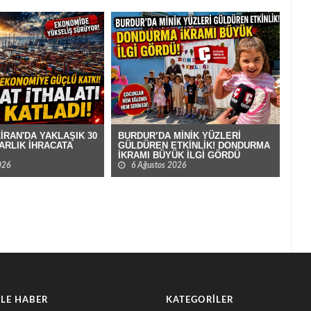
İRAN'DA YAKLAŞIK 30
BUR
BURDUR’DA MİNİK YÜZLERİ
ARLIK İHRACATA
BİT
GÜLDÜREN ETKİNLİK! DONDURMA
ALA
İKRAMI BÜYÜK İLGİ GÖRDÜ
026
6
6 Ağustos 2026
LE HABER
KATEGORILER