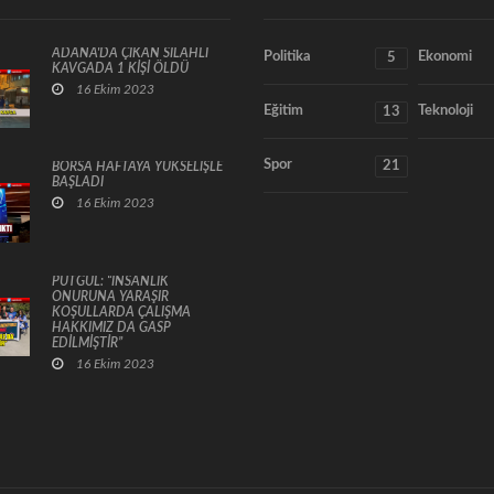
ADANA'DA ÇIKAN SİLAHLI
Politika
Ekonomi
5
KAVGADA 1 KİŞİ ÖLDÜ
16 Ekim 2023
Eğitim
Teknoloji
13
Spor
21
BORSA HAFTAYA YÜKSELİŞLE
BAŞLADI
16 Ekim 2023
PUTGÜL: “İNSANLIK
ONURUNA YARAŞIR
KOŞULLARDA ÇALIŞMA
HAKKIMIZ DA GASP
EDİLMİŞTİR”
16 Ekim 2023