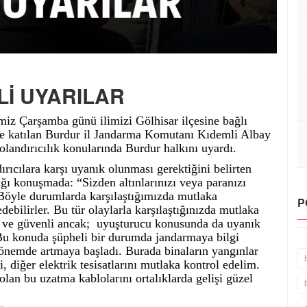
İ UYARILAR
miz Çarşamba günü ilimizi Gölhisar ilçesine bağlı
ine katılan Burdur il Jandarma Komutanı Kıdemli Albay
andırıcılık konularında Burdur halkını uyardı.
ırıcılara karşı uyanık olunması gerektiğini belirten
ı konuşmada: “Sizden altınlarınızı veya paranızı
. Böyle durumlarda karşılaştığımızda mutlaka
P
debilirler. Bu tür olaylarla karşılaştığınızda mutlaka
u ve güvenli ancak; uyuşturucu konusunda da uyanık
 Bu konuda şüpheli bir durumda jandarmaya bilgi
önemde artmaya başladı. Burada binaların yangınlar
, diğer elektrik tesisatlarını mutlaka kontrol edelim.
olan bu uzatma kablolarını ortalıklarda gelişi güzel