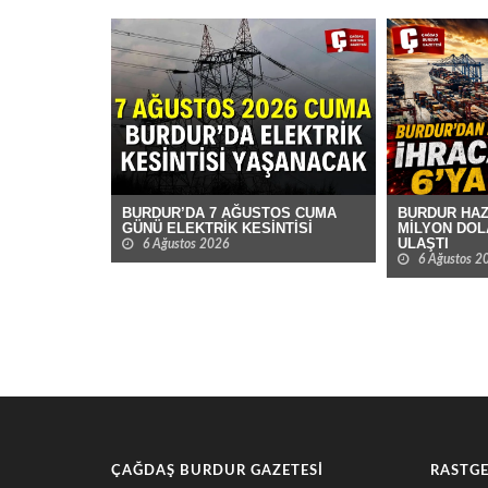
BURDUR HAZ
BURDUR’DA 7 AĞUSTOS CUMA
MİLYON DOL
GÜNÜ ELEKTRİK KESİNTİSİ
ULAŞTI
6 Ağustos 2026
6 Ağustos 2
ÇAĞDAŞ BURDUR GAZETESI
RASTGE