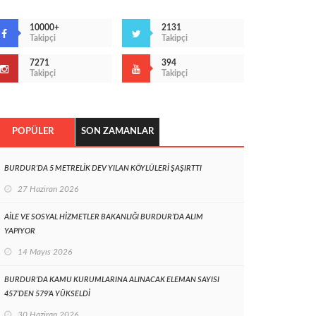
10000+
2131
Takipçi
Takipçi
7271
394
Takipçi
Takipçi
POPÜLER
SON ZAMANLAR
BURDUR’DA 5 METRELİK DEV YILAN KÖYLÜLERİ ŞAŞIRTTI
27 Haziran 2026
AİLE VE SOSYAL HİZMETLER BAKANLIĞI BURDUR’DA ALIM
YAPIYOR
14 Mayıs 2026
BURDUR’DA KAMU KURUMLARINA ALINACAK ELEMAN SAYISI
457’DEN 579’A YÜKSELDİ
30 Haziran 2026