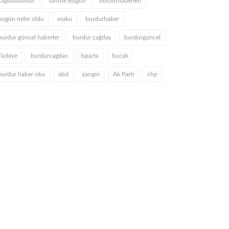
cagdasburdur
Tarihte Bugün
burdurhaberleri
bugün neler oldu
makü
burdurhaber
burdur güncel haberler
burdur çağdaş
burdurgüncel
Türkiye
burdurcagdas
Isparta
bucak
burdur haber oku
abd
yangın
Ak Parti
chp