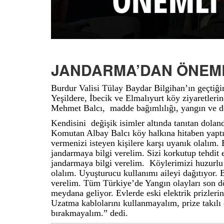
JANDARMA’DAN ÖNEML
Burdur Valisi Tülay Baydar Bilgihan’ın geçtiği
Yeşildere, İbecik ve Elmalıyurt köy ziyaretler
Mehmet Balcı, madde bağımlılığı, yangın ve dol
Kendisini değişik isimler altında tanıtan doland
Komutan Albay Balcı köy halkına hitaben yaptığ
vermenizi isteyen kişilere karşı uyanık olalım
jandarmaya bilgi verelim. Sizi korkutup tehdit e
jandarmaya bilgi verelim. Köylerimizi huzurl
olalım. Uyuşturucu kullanımı aileyi dağıtıyor.
verelim. Tüm Türkiye’de Yangın olayları son d
meydana geliyor. Evlerde eski elektrik prizlerini
Uzatma kablolarını kullanmayalım, prize takılı 
bırakmayalım.” dedi.