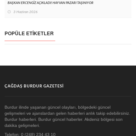
BAŞKAN ERCENGİZ AÇIKLADI! HAYVAN PAZARI TAŞINIYOR
3 Haziran 2026
POPÜLE ETIKETLER
ÇAĞDAŞ BURDUR GAZETESI
Burdur ilinde yaşanan güncel olayları, bölgedeki güncel
gelişmeleri ve ajanslardan gelen haberleri anlık takip edebilirsiniz.
Burdur haberleri. Burdur güncel haberler. Akdeniz bölgesi son
dakika gelişmeleri.
Telefon: 0 (248) 234 43 10