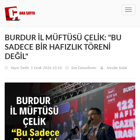
Toggl
navig
BURDUR İL MÜFTÜSÜ ÇELİK: "BU
SADECE BİR HAFIZLIK TÖRENİ
DEĞİL"
Yayın Tarihi: 5 Ocak 2026 10:10
Son Güncelleme:
Nesibe Solak