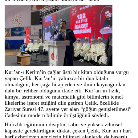
Kur’an-ı Kerim’in çağlar üstü bir kitap olduğuna vurgu
yapan Çelik, Kur’an’ın yalnızca bir dua kitabı
olmadığını, her çağa hitap eden ve ilmin kaynağı olan
ilahi bir rehber olduğunu ifade etti. Kur’an’ın fizik,
kimya, astronomi ve matematik gibi bilimlerin temel
ilkelerine işaret ettiğini dile getiren Çelik, özellikle
Zariyat Suresi 47. ayette yer alan “göğün genişletilmesi”
ifadesinin modern bilimle örtüştüğünü söyledi.
Hafızlık eğitiminin disiplin, sabır ve yüksek zihinsel
kapasite gerektirdiğine dikkat çeken Çelik, Kur’an’ı harf
harf ezberleyen gençlerin bilimsel alanlarda da başarılı