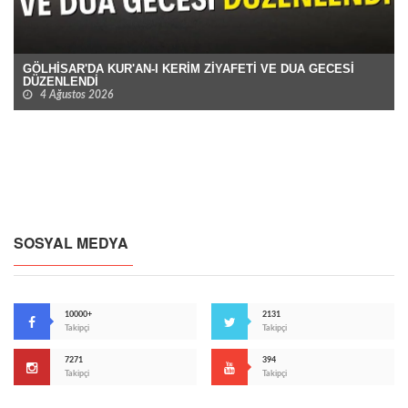
GÖLHİSAR'DA KUR'AN-I KERİM ZİYAFETİ VE DUA GECESİ
DÜZENLENDİ
4 Ağustos 2026
SOSYAL MEDYA
10000+
2131
Takipçi
Takipçi
7271
394
Takipçi
Takipçi