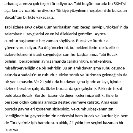
arkadaşlarımıza çok teşekkür ediyoruz. Tabi bugün burada bu SKM’yi
açarken ayrıca biz ne diyoruz Türkiye yüzyılının meşalesini de buradan
Bucak’tan birlikte yakacağız.
Tabi sizlere saygıdeğer Cumhurbaşkanımız Recep Tayyip Erdoğan’ın da
selamlarını, sevgilerini ve en iyi dileklerini getirdim. Ayrıca
cumhurbaşkanımız her zaman söylüyor. Bucak ve Burdur’a
güveniyoruz diyor. Bu düşüncelerini, bu beklentilerini de özellikle
sizlere iletmemi istedi saygıdeğer cumhurbaşkanımız. Tabi Bucak
birliğin, beraberliğin aynı zamanda çalışkanlığın, üretkenliğin,
misafirperverliğin de bir şehridir. Bu anlamlı dayanışma ruhu özünde
aslında Anadolu’nun ruhudur. Bizim Yörük ve Türkmen geleneğinin de
bir yansımasıdır. Ve 21 yıldır da bu dayanışma içinde anlayış içinde
sizlerle beraber çalıştık. Sizler buralarda çok çalıştınız. Bizlerde fırsat
buldukça Bucak, Burdur bazen de diğer ilçelerimize gittik. Sizlerle
beraber olduk çalışmalarımıza destek vermeye çalıştık. Ama esas
burada gayretleri gösteren sizlersiniz. Ve cumhurbaşkanımızın
liderliğinde bu gayretlerimizin neticesini hem Bucak ve Burdur için hem
de Türkiye’miz için hamdolsun aldık, 21 yıldır her seçimi kazanan bir
lider var.