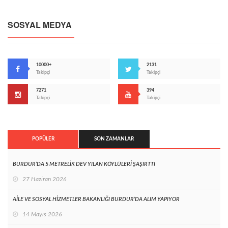
SOSYAL MEDYA
10000+
2131
Takipçi
Takipçi
7271
394
Takipçi
Takipçi
POPÜLER
SON ZAMANLAR
BURDUR’DA 5 METRELİK DEV YILAN KÖYLÜLERİ ŞAŞIRTTI
27 Haziran 2026
AİLE VE SOSYAL HİZMETLER BAKANLIĞI BURDUR’DA ALIM YAPIYOR
14 Mayıs 2026