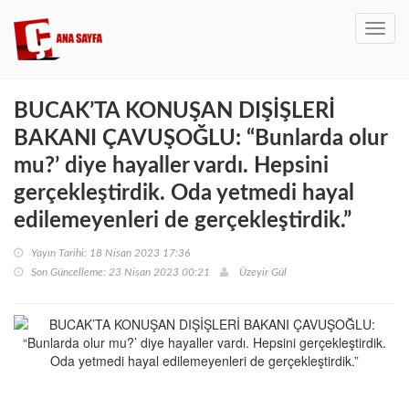
Toggl
navig
BUCAK’TA KONUŞAN DIŞİŞLERİ
BAKANI ÇAVUŞOĞLU: “Bunlarda olur
mu?’ diye hayaller vardı. Hepsini
gerçekleştirdik. Oda yetmedi hayal
edilemeyenleri de gerçekleştirdik.”
Yayın Tarihi: 18 Nisan 2023 17:36
Son Güncelleme: 23 Nisan 2023 00:21
Üzeyir Gül