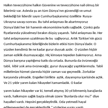
Halkın teveccühüne halkın Güvenine ve teveccühüne nail olmuş bir
liderimiz var. Aslında şu an tüm Dünya’nın güvendiği ve umut
beklediği bir liderdir sayın Cumhurbaşkanımız özellikte Rusya-
Ukrayna savaşı sonrası. Bu tahıl anlaşması ile abartmıyoruz
Dünya’daki her bir hanenin ekonomisine katkı sağladık. Çünkü gıda
fiyatlarında yükselmeyi bırakın düşüş yaşandı. Tahıl anlaşması ile. Her
tahıl anlaşmasının uzatılması ile bu sağlıyoruz. Artık Türkiye’nin gücü
Cumhurbaşkanımız liderliğinde bizlerin etkisi tüm Dünya’dadır. O
yüzden kendimiz ile ne kadar gurur duysak azdır. O yüzden hiçbir
zaman eziklik duymayacağız. Hiç kimseye tepeden bakmıyoruz. Ama
Dünya barışına yaptığımız katkı da ortada. Bununla da övüneceğiz
tabii, kibir yok ama övüneceğiz, gurur duyacağız yaptıklarımızla. Tabii
milletimize hizmet şiarında hiçbir zaman vaz geçmedik. Zorluklar
karşısında yılmadık. Engelleri birlikte aştık, dayanışma içerisinde açtık.
Ve 21 yıldır yarım kalan hikayeleri tamamladık. O kadar
yarım kalan hikayeler var ki, temeli atışmış 30 yıl bitmemiş barajlarda
vardı, halkımızın sağlık başta olmak üzere ‘Bunlarda olur mu?’ diye
hayalleri vardı. Hepsini gerçekleştirdik. Oda yetmedi hayal
edilemeyenleri de gerçekleştirdik.” sözlerine vurgu yaptı.