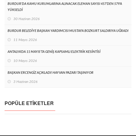
BURDUR’DA KAMU KURUMLARINA ALINACAK ELEMAN SAYISI 457’DEN 579’A
YÜKSELDİ
30 Haziran 2026
BURDUR BELEDİYE BAŞKAN YARDIMCISI MUSTAFA BOZKURT SALDIRIYA UĞRADI
11 Mayıs 2026
ANTALYA’DA 11 MAYIS’TA GENİŞ KAPSAMLI ELEKTRİK KESİNTİSİ
10 Mayıs 2026
BAŞKAN ERCENGİZ AÇIKLADI! HAYVAN PAZARI TAŞINIYOR
3 Haziran 2026
POPÜLE ETIKETLER