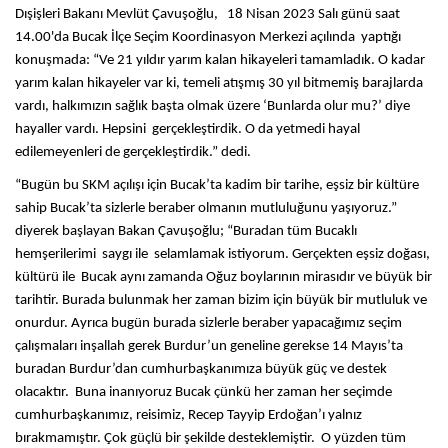
Dışişleri Bakanı Mevlüt Çavuşoğlu, 18 Nisan 2023 Salı günü saat
14.00'da Bucak İlçe Seçim Koordinasyon Merkezi açılında yaptığı
konuşmada: “Ve 21 yıldır yarım kalan hikayeleri tamamladık. O kadar
yarım kalan hikayeler var ki, temeli atışmış 30 yıl bitmemiş barajlarda
vardı, halkımızın sağlık başta olmak üzere ‘Bunlarda olur mu?’ diye
hayaller vardı. Hepsini gerçekleştirdik. O da yetmedi hayal
edilemeyenleri de gerçekleştirdik.” dedi.
“Bugün bu SKM açılışı için Bucak’ta kadim bir tarihe, eşsiz bir kültüre
sahip Bucak’ta sizlerle beraber olmanın mutluluğunu yaşıyoruz.”
diyerek başlayan Bakan Çavuşoğlu; “Buradan tüm Bucaklı
hemşerilerimi saygı ile selamlamak istiyorum. Gerçekten eşsiz doğası,
kültürü ile Bucak aynı zamanda Oğuz boylarının mirasıdır ve büyük bir
tarihtir. Burada bulunmak her zaman bizim için büyük bir mutluluk ve
onurdur. Ayrıca bugün burada sizlerle beraber yapacağımız seçim
çalışmaları inşallah gerek Burdur’un geneline gerekse 14 Mayıs’ta
buradan Burdur’dan cumhurbaşkanımıza büyük güç ve destek
olacaktır. Buna inanıyoruz Bucak çünkü her zaman her seçimde
cumhurbaşkanımız, reisimiz, Recep Tayyip Erdoğan’ı yalnız
bırakmamıştır. Çok güçlü bir şekilde desteklemiştir. O yüzden tüm