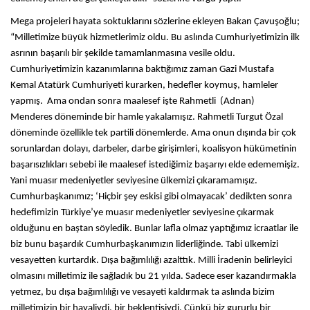
Mega projeleri hayata soktuklarını sözlerine ekleyen Bakan Çavuşoğlu;
“Milletimize büyük hizmetlerimiz oldu. Bu aslında Cumhuriyetimizin ilk
asrının başarılı bir şekilde tamamlanmasına vesile oldu.
Cumhuriyetimizin kazanımlarına baktığımız zaman Gazi Mustafa
Kemal Atatürk Cumhuriyeti kurarken, hedefler koymuş, hamleler
yapmış. Ama ondan sonra maalesef işte Rahmetli (Adnan)
Menderes döneminde bir hamle yakalamışız. Rahmetli Turgut Özal
döneminde özellikle tek partili dönemlerde. Ama onun dışında bir çok
sorunlardan dolayı, darbeler, darbe girişimleri, koalisyon hükümetinin
başarısızlıkları sebebi ile maalesef istediğimiz başarıyı elde edememişiz.
Yani muasır medeniyetler seviyesine ülkemizi çıkaramamışız.
Cumhurbaşkanımız; ‘Hiçbir şey eskisi gibi olmayacak’ dedikten sonra
hedefimizin Türkiye’ye muasır medeniyetler seviyesine çıkarmak
olduğunu en baştan söyledik. Bunlar lafla olmaz yaptığımız icraatlar ile
biz bunu başardık Cumhurbaşkanımızın liderliğinde. Tabi ülkemizi
vesayetten kurtardık. Dışa bağımlılığı azalttık. Milli İradenin belirleyici
olmasını milletimiz ile sağladık bu 21 yılda. Sadece eser kazandırmakla
yetmez, bu dışa bağımlılığı ve vesayeti kaldırmak ta aslında bizim
milletimizin bir hayaliydi, bir beklentisiydi. Çünkü biz gururlu bir