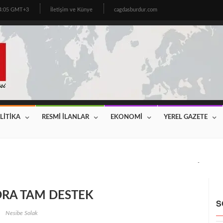
14:05 GMT+3
İletişim ve Künye
cagdasburdur.com
LİTİKA
RESMİ İLANLAR
EKONOMİ
YEREL GAZETE
CİNİN BEKLEDİĞİ HABER GELDİ! 2026 YILI FİYATLAR AÇIKLAN
ORA TAM DESTEK
S
Nesibe Solak