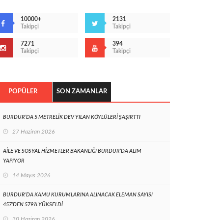
10000+
2131
Takipçi
Takipçi
7271
394
Takipçi
Takipçi
POPÜLER
SON ZAMANLAR
BURDUR’DA 5 METRELİK DEV YILAN KÖYLÜLERİ ŞAŞIRTTI
27 Haziran 2026
AİLE VE SOSYAL HİZMETLER BAKANLIĞI BURDUR’DA ALIM
YAPIYOR
14 Mayıs 2026
BURDUR’DA KAMU KURUMLARINA ALINACAK ELEMAN SAYISI
457’DEN 579’A YÜKSELDİ
30 Haziran 2026