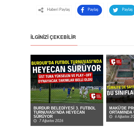
Haberi Paylaş
Paylaş
Paylaş
İLGINIZI ÇEKEBILIR
BURDUR BELEDİYESİ 3. FUTBOL
MAKÜ'DE P
TURNUVASI'NDA HEYECAN
ORTAMINDA 
SÜRÜYOR
6 Ağustos 2
7 Ağustos 2026