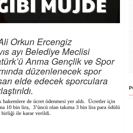
Ali Orkun Ercengiz
ıs ayı Belediye Meclisi
atürk’ü Anma Gençlik ve Spor
samında düzenlenecek spor
aşarı elde edecek sporculara
aştırıldı.
P
k hakemlere de ücret ödenmesi yer aldı. Ücretler için
ıma 10 bin lira, 3’üncü olan takıma 3 bin lira para ödülü
irliği ile karar verildi.