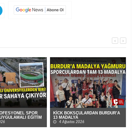
ROFESYONEL SPOR
KİCK BOKSÇULARDAN BURDUR’A
BUR
UYGULAMALI EĞİTİM
13 MADALYA
MAD
026
4 Ağustos 2026
3