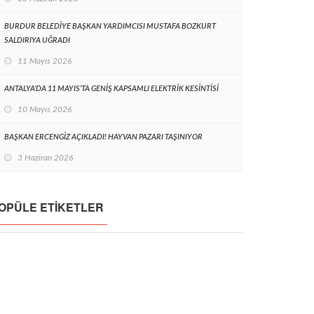
BURDUR BELEDİYE BAŞKAN YARDIMCISI MUSTAFA BOZKURT
SALDIRIYA UĞRADI
11 Mayıs 2026
ANTALYA’DA 11 MAYIS’TA GENİŞ KAPSAMLI ELEKTRİK KESİNTİSİ
10 Mayıs 2026
BAŞKAN ERCENGİZ AÇIKLADI! HAYVAN PAZARI TAŞINIYOR
3 Haziran 2026
OPÜLE ETIKETLER