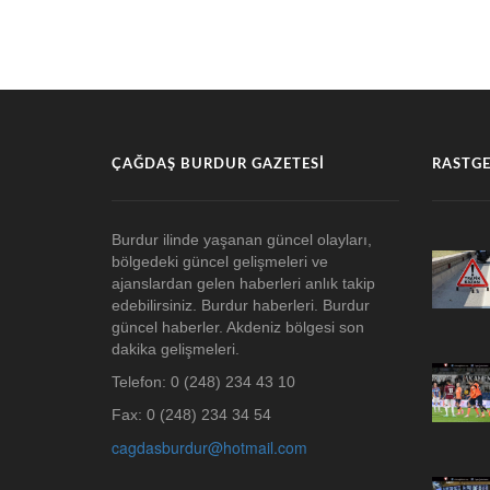
ÇAĞDAŞ BURDUR GAZETESI
RASTGE
Burdur ilinde yaşanan güncel olayları,
bölgedeki güncel gelişmeleri ve
ajanslardan gelen haberleri anlık takip
edebilirsiniz. Burdur haberleri. Burdur
güncel haberler. Akdeniz bölgesi son
dakika gelişmeleri.
Telefon: 0 (248) 234 43 10
Fax: 0 (248) 234 34 54
cagdasburdur@hotmail.com