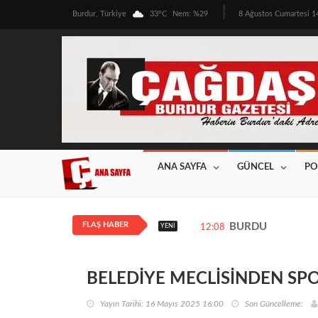
Burdur, Türkiye
33°C
Nem: %29
8 Ağustos Cumartesi 
ANA SAYFA
GÜNCEL
PO
FLAŞ HABER
BURDUR’DA ÜRETİ
YENI
12:08
BELEDİYE MECLİSİNDEN SP
Yayın Tarihi: 16 Mayıs 2025 16:00
Son Güncelleme: