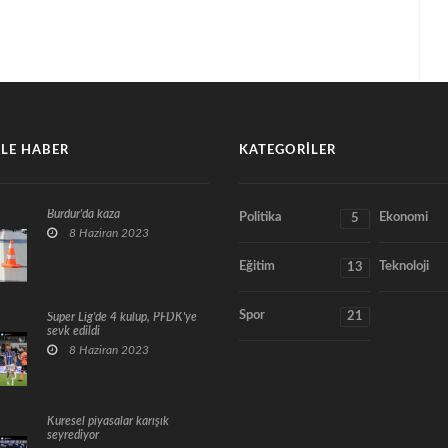
LE HABER
KATEGORILER
Burdur'da kaza
Politika
Ekonomi
5
8 Haziran 2023
Eğitim
Teknoloji
13
Spor
21
Süper Lig'de 4 kulüp, PFDK'ye
sevk edildi
8 Haziran 2023
Küresel piyasalar karışık
seyrediyor