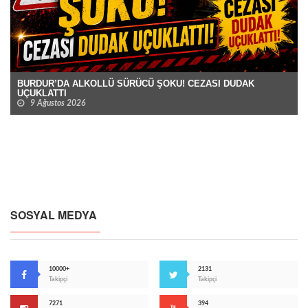
BURDUR’DA ALKOLLÜ SÜRÜCÜ ŞOKU! CEZASI DUDAK
UÇUKLATTI
9 Ağustos 2026
SOSYAL MEDYA
10000+
2131
Takipçi
Takipçi
7271
394