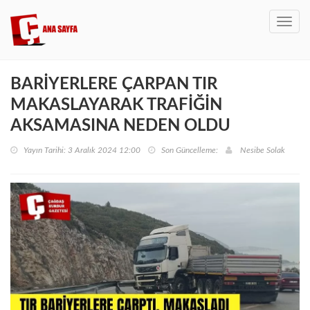
Toggl
navig
BARİYERLERE ÇARPAN TIR
MAKASLAYARAK TRAFİĞİN
AKSAMASINA NEDEN OLDU
Yayın Tarihi: 3 Aralık 2024 12:00
Son Güncelleme:
Nesibe Solak