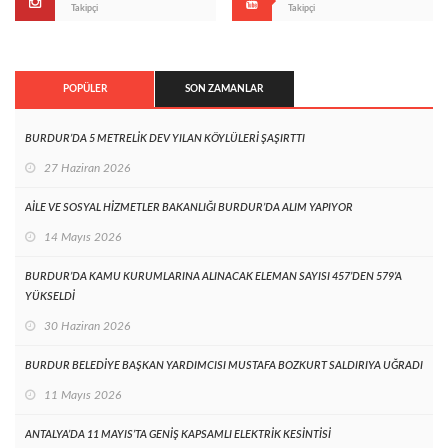
Takipçi
Takipçi
POPÜLER
SON ZAMANLAR
BURDUR’DA 5 METRELİK DEV YILAN KÖYLÜLERİ ŞAŞIRTTI
27 Haziran 2026
AİLE VE SOSYAL HİZMETLER BAKANLIĞI BURDUR’DA ALIM YAPIYOR
14 Mayıs 2026
BURDUR’DA KAMU KURUMLARINA ALINACAK ELEMAN SAYISI 457’DEN 579’A
YÜKSELDİ
30 Haziran 2026
BURDUR BELEDİYE BAŞKAN YARDIMCISI MUSTAFA BOZKURT SALDIRIYA UĞRADI
11 Mayıs 2026
ANTALYA’DA 11 MAYIS’TA GENİŞ KAPSAMLI ELEKTRİK KESİNTİSİ