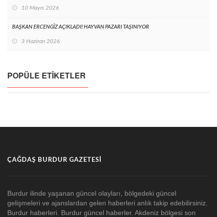
10 Mayıs 2026
BAŞKAN ERCENGİZ AÇIKLADI! HAYVAN PAZARI TAŞINIYOR
3 Haziran 2026
POPÜLE ETIKETLER
ÇAĞDAŞ BURDUR GAZETESI
Burdur ilinde yaşanan güncel olayları, bölgedeki güncel
gelişmeleri ve ajanslardan gelen haberleri anlık takip edebilirsiniz.
Burdur haberleri. Burdur güncel haberler. Akdeniz bölgesi son