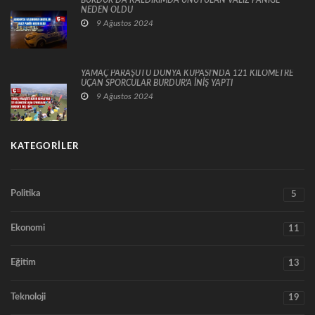
BURDUR’DA KALDIRIMDA UNUTULAN VALİZ PANİĞE
NEDEN OLDU
9 Ağustos 2024
YAMAÇ PARAŞÜTÜ DÜNYA KUPASI'NDA 121 KİLOMETRE
UÇAN SPORCULAR BURDUR'A İNİŞ YAPTI
9 Ağustos 2024
KATEGORILER
Politika
5
Ekonomi
11
Eğitim
13
Teknoloji
19